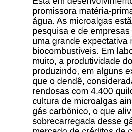
Está em desenvolviment
promissora matéria-prim
água. As microalgas estã
pesquisa e de empresas 
uma grande expectativa
biocombustíveis. Em labo
muito, a produtividade d
produzindo, em alguns e
que o dendê, considerad
rendosas com 4.400 quilo
cultura de microalgas ai
gás carbônico, o que aliv
sobrecarregada desse gá
mercado de créditos de c