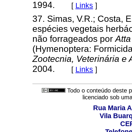
1994.
[
Links
]
37. Simas, V.R.; Costa, E
espécies vegetais herbá
não forrageados por
Atta
(Hymenoptera: Formicida
Zootecnia, Veterinária e
2004.
[
Links
]
Todo o conteúdo deste pe
licenciado sob um
Rua Maria A
Vila Buar
CEP
Telefone