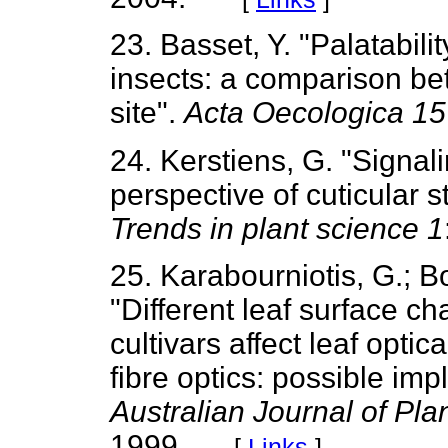
23. Basset, Y. "Palatabili
insects: a comparison be
site".
Acta Oecologica 15
24. Kerstiens, G. "Signal
perspective of cuticular s
Trends in plant science 1
25. Karabourniotis, G.; B
"Different leaf surface ch
cultivars affect leaf opti
fibre optics: possible impl
Australian Journal of Pla
1999
[
Links
]