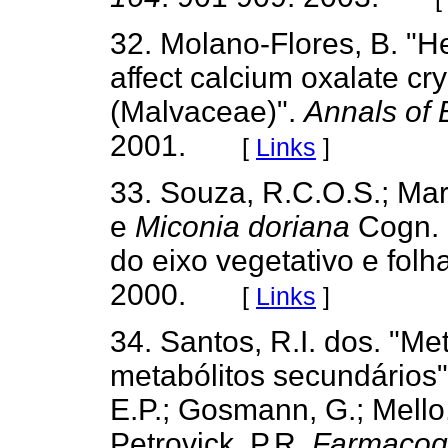
32. Molano-Flores, B. "H
affect calcium oxalate cry
(Malvaceae)".
Annals of 
2001.
[
Links
]
33. Souza, R.C.O.S.; Mar
e
Miconia doriana
Cogn. 
do eixo vegetativo e folh
2000.
[
Links
]
34. Santos, R.I. dos. "M
metabólitos secundários
E.P.; Gosmann, G.; Mello,
Petrovick, P.R.
Farmacogn