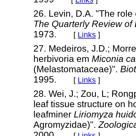
26. Levin, D.A. "The role
The Quarterly Review of 
1973.
[
Links
]
27. Medeiros, J.D.; Morr
herbivoria em
Miconia c
(Melastomataceae)".
Bio
1995.
[
Links
]
28. Wei, J.; Zou, L; Rongp
leaf tissue structure on 
leafminer
Liriomyza huid
Agromyzidae)".
Zoologic
2000.
[
Links
]