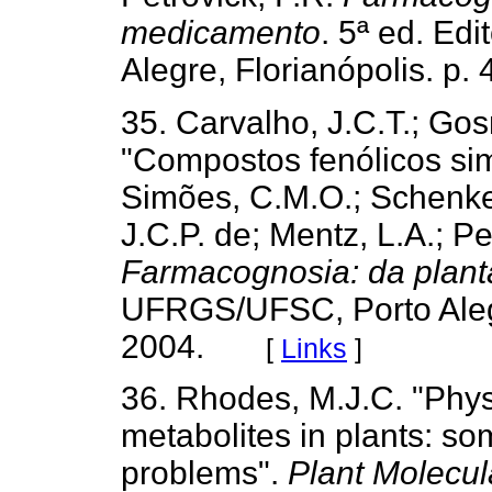
medicamento
. 5ª ed. Ed
Alegre, Florianópolis. p.
35. Carvalho, J.C.T.; Go
"Compostos fenólicos sim
Simões, C.M.O.; Schenkel
J.C.P. de; Mentz, L.A.; Pe
Farmacognosia: da plan
UFRGS/UFSC, Porto Alegr
2004.
[
Links
]
36. Rhodes, M.J.C. "Phys
metabolites in plants: s
problems".
Plant Molecul