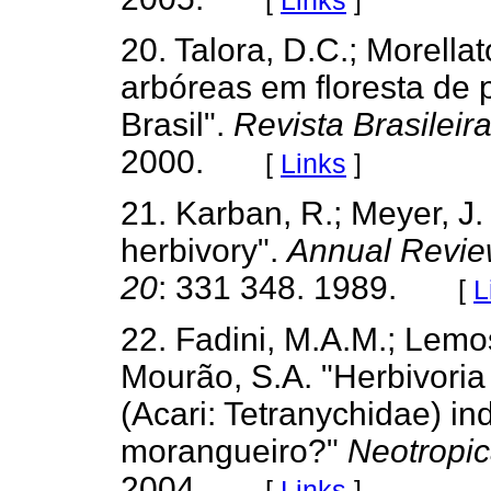
20. Talora, D.C.; Morella
arbóreas em floresta de 
Brasil".
Revista Brasileir
2000.
[
Links
]
21. Karban, R.; Meyer, J.
herbivory".
Annual Revie
20
: 331 348. 1989.
[
L
22. Fadini, M.A.M.; Lemos,
Mourão, S.A. "Herbivori
(Acari: Tetranychidae) in
morangueiro?"
Neotropi
2004.
[
Links
]