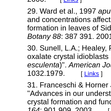
29. Ward et al., 1997
apu
and concentrations affect
formation in leaves of S
Botany 88
: 387 391. 200
30. Sunell, L.A.; Healey, 
oxalate crystal idioblasts 
esculenta
)".
American Jou
1032.1979.
[
Links
]
31. Franceschi & Horner 
"Advances in our underst
crystal formation and func
164
: 901 909. 2003.