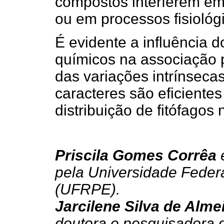
compostos interferem em 
ou em processos fisiológ
É evidente a influência d
químicos na associação p
das variações intrínseca
caracteres são eficiente
distribuição de fitófagos 
Priscila Gomes Corrêa
é
pela Universidade Feder
(UFRPE).
Jarcilene Silva de Alme
doutora e pesquisadora 