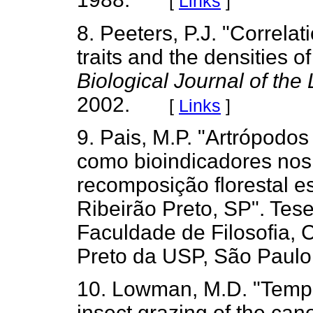
[
Links
]
8. Peeters, P.J. "Correlat
traits and the densities o
Biological Journal of the
2002.
[
Links
]
9. Pais, M.P. "Artrópodos
como bioindicadores nos
recomposição florestal e
Ribeirão Preto, SP". Tes
Faculdade de Filosofia, 
Preto da USP, São Paulo
10. Lowman, M.D. "Tempora
insect grazing of the cano