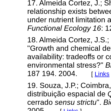
17. Almeida Cortez, J.; Sh
relationship exists betwe
under nutrient limitation a
Functional Ecology 16
: 
18. Almeida Cortez, J.S.; 
"Growth and chemical def
availability: tradeoffs o
environmental stress?"
B
187 194. 2004.
[
Links
19. Souza, J.P.; Coimbra,
distribuição espacial de
Q
cerrado
sensu strictu
".
Bi
2005.
[
Links
]