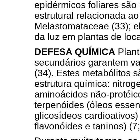
epidérmicos foliares são
estrutural relacionada a
Melastomataceae (33); e
da luz em plantas de loc
DEFESA QUÍMICA
Plant
secundários garantem va
(34). Estes metabólitos s
estrutura química: nitrog
aminoácidos não-protéico
terpenóides (óleos essenc
glicosídeos cardioativos) 
flavonóides e taninos) (7