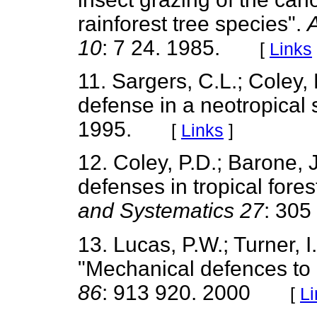
rainforest tree species".
A
10
: 7 24. 1985.
[
Links
11. Sargers, C.L.; Coley, 
defense in a neotropical
1995.
[
Links
]
12. Coley, P.D.; Barone, 
defenses in tropical fores
and Systematics 27
: 305
13. Lucas, P.W.; Turner, 
"Mechanical defences to 
86
: 913 920. 2000
[
Li