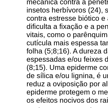
mecânica contra a penet
insetos herbívoros (24), 
contra estresse biótico e 
dificulta a fixação e a p
vitais, como o parênquima
cutícula mais espessa ta
folha (5;8;16). A dureza 
espessadas e/ou feixes de
(8;15). Uma epiderme com
de sílica e/ou lignina, é
reduz a oviposição por al
epiderme protegem o mes
os efeitos nocivos dos ra