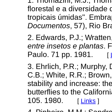
1. Thomazini, M.J.; Thom
florestal e a diversidade 
tropicais úmidas". Embra
Documentos
, 57), Rio B
2. Edwards, P.J.; Wratten
entre insetos e plantas
. 
Paulo. 71 pp. 1981.
[
3. Ehrlich, P.R.; Murphy,
C.B.; White, R.R.; Brown, 
stability and increase: t
butterflies to the Califor
105. 1980.
[
Links
]