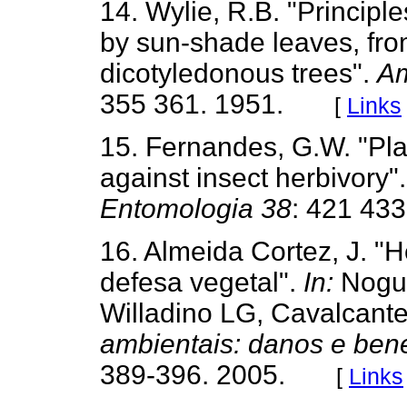
14. Wylie, R.B. "Principle
by sun-shade leaves, fro
dicotyledonous trees".
Am
355 361. 1951.
[
Links
15. Fernandes, G.W. "Pl
against insect herbivory"
Entomologia 38
: 421 433
16. Almeida Cortez, J. "
defesa vegetal".
In:
Nogue
Willadino LG, Cavalcant
ambientais: danos e bene
389-396. 2005.
[
Links