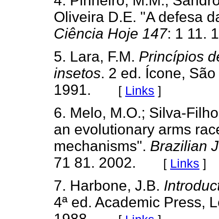
4. Pinheiro, M.M.; Sandr
Oliveira D.E. "A defesa d
Ciência Hoje 147
: 1 11. 
5. Lara, F.M.
Princípios d
insetos
. 2 ed. Ícone, São
1991.
[
Links
]
6. Melo, M.O.; Silva-Filho
an evolutionary arms rac
mechanisms".
Brazilian 
71 81. 2002.
[
Links
]
7. Harbone, J.B.
Introduc
4ª ed. Academic Press, 
1988.