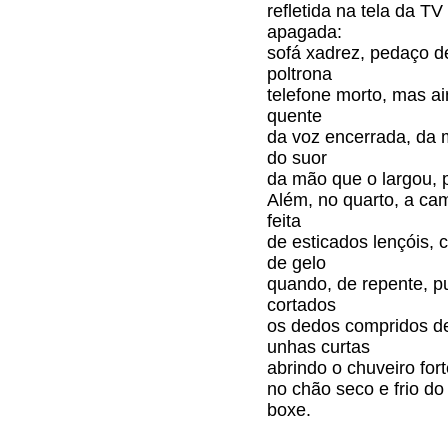
refletida na tela da TV
apagada:
sofá xadrez, pedaço d
poltrona
telefone morto, mas a
quente
da voz encerrada, da 
do suor
da mão que o largou, p
Além, no quarto, a ca
feita
de esticados lençóis, 
de gelo
quando, de repente, p
cortados
os dedos compridos d
unhas curtas
abrindo o chuveiro for
no chão seco e frio do
boxe.