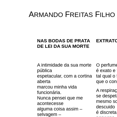
A
F
F
RMANDO
REITAS
ILHO
NAS BODAS DE PRATA
EXTRAT
DE LEI DA SUA MORTE
A intimidade da sua morte
O perfum
pública
é exato e
espetacular, com a cortina
tal qual o
aberta
que o con
marcou minha vida
A respira
funcionária.
se despet
Nunca pensei que me
mesmo so
acontecesse
descuido
alguma coisa assim –
é discreta
selvagem –