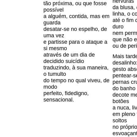
nervuras
tão próxima, ou que fosse
da blusa,
possível
linha, o c
a alguém, contida, mas em
até o fim 
guarda
duro
desatar-se no espelho, de
nem permi
uma vez
que não e
e partisse para o ataque a
ou de per
si mesmo
através de um dia de
Mais tarde
decidido suicídio
desalinho
traduzindo, à sua maneira,
gesto abs
o tumulto
pentear-s
do tempo no qual viveu, de
pernas cr
modo
do banho
perfeito, fidedigno,
decote me
sensacional.
botões
a nuca, l
em pleno 
soltos
no própri
esvoaçant