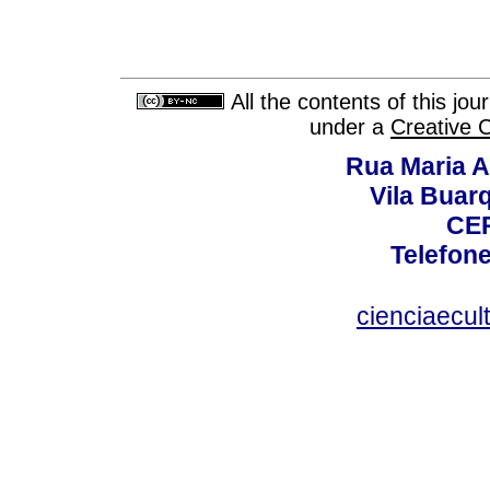
All the contents of this jo
under a
Creative 
Rua Maria A
Vila Buar
CEP
Telefone
cienciaecul