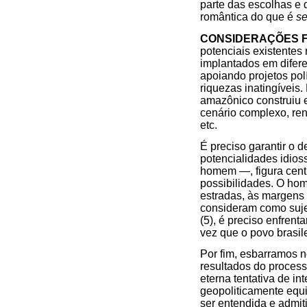
parte das escolhas e 
romântica do que é
se
CONSIDERAÇÕES F
potenciais existentes
implantados em difer
apoiando projetos pol
riquezas inatingíveis
amazônico construiu 
cenário complexo, re
etc.
É preciso garantir o 
potencialidades idios
homem —, figura cent
possibilidades. O ho
estradas, às margens 
consideram como sujei
(5), é preciso enfren
vez que o povo brasil
Por fim, esbarramos 
resultados do process
eterna tentativa de i
geopoliticamente equi
ser entendida e admi