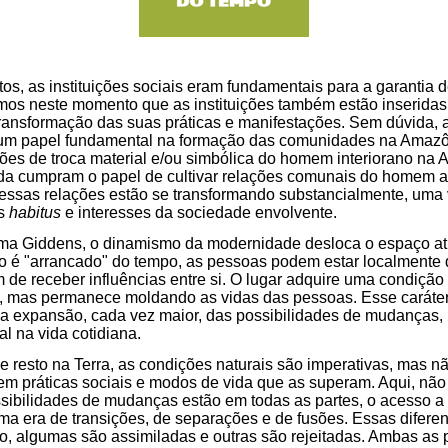
s, as instituições sociais eram fundamentais para a garantia d
os neste momento que as instituições também estão inseridas
ransformação das suas práticas e manifestações. Sem dúvida, a i
m papel fundamental na formação das comunidades na Amazôn
ões de troca material e/ou simbólica do homem interiorano na
inda cumpram o papel de cultivar relações comunais do homem 
sas relações estão se transformando substancialmente, uma 
os
habitus
e interesses da sociedade envolvente.
rma Giddens, o dinamismo da modernidade desloca o espaço at
 é "arrancado" do tempo, as pessoas podem estar localmente 
 de receber influências entre si. O lugar adquire uma condição
el, mas permanece moldando as vidas das pessoas. Esse caráte
a expansão, cada vez maior, das possibilidades de mudanças, 
al na vida cotidiana.
 resto na Terra, as condições naturais são imperativas, mas 
 em práticas sociais e modos de vida que as superam. Aqui, nã
sibilidades de mudanças estão em todas as partes, o acesso a
ma era de transições, de separações e de fusões. Essas difer
o, algumas são assimiladas e outras são rejeitadas. Ambas as 