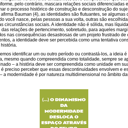
rme, pelo contrário, mascara relações sociais diferenciadas e
mar o processo histórico de construção e desconstrução do sujei
 afirma Bauman (4), as identidades são flutuantes, se algumas 
o você nasce, pelas pessoas a sua volta, outras são escolhida
 circunstâncias sociais. A identidade não é sólida, mas líqui
 das relações de pertencimento, sobretudo, para aqueles marg
dos nas consequências desastrosas de um projeto frustrado de
tos, a identidade deve ser percebida como uma tentativa cons
história.
os identificar um ou outro período ou contrastá-los, a ideia é 
ria, mesmo quando compreendida como totalidade, sempre se a
inado – a história deve ser compreendida como unidade em su
, é preciso perceber que essas descontinuidades envolvem e e
 a modernidade é por natureza multidimensional no âmbito das 