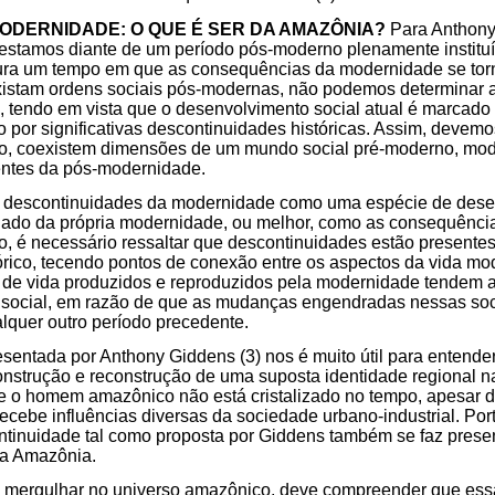
 MODERNIDADE: O QUE É SER DA AMAZÔNIA?
Para Anthony
estamos diante de um período pós-moderno plenamente institu
ura um tempo em que as consequências da modernidade se torn
xistam ordens sociais pós-modernas, não podemos determinar a
 tendo em vista que o desenvolvimento social atual é marcado 
ado por significativas descontinuidades históricas. Assim, devem
ído, coexistem dimensões de um mundo social pré-moderno, mod
entes da pós-modernidade.
s descontinuidades da modernidade como uma espécie de dese
do da própria modernidade, ou melhor, como as consequência
 é necessário ressaltar que descontinuidades estão presentes
rico, tecendo pontos de conexão entre os aspectos da vida mo
 de vida produzidos e reproduzidos pela modernidade tendem a 
m social, em razão de que as mudanças engendradas nessas so
lquer outro período precedente.
resentada por Anthony Giddens (3) nos é muito útil para entend
nstrução e reconstrução de uma suposta identidade regional n
e o homem amazônico não está cristalizado no tempo, apesar 
 recebe influências diversas da sociedade urbano-industrial. Por
ntinuidade tal como proposta por Giddens também se faz prese
da Amazônia.
 mergulhar no universo amazônico, deve compreender que essa