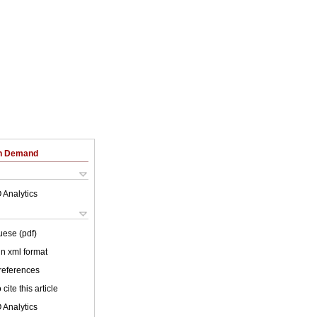
on Demand
 Analytics
uese (pdf)
 in xml format
 references
cite this article
 Analytics