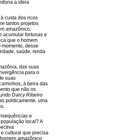
ndona a ideia
à custa dos ricos
tre tantos projetos
mem amazônico,
e acumular fortunas e
ítica que o homem
vo momento, desse
ridade, saúde, renda
Amazônia, das suas
nvergência para o
de suas
caminhos, à beira das
mento que não os
gundo Darcy Ribeiro
las politicamente, uma
s.
onsequências e
 população local? A
pectiva
e cultural que precisa
 o homem amazônico