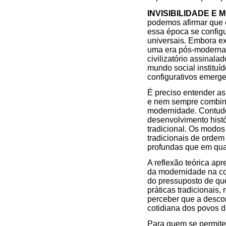
INVISIBILIDADE E
podemos afirmar que 
essa época se config
universais. Embora e
uma era pós-moderna,
civilizatório assinal
mundo social institu
configurativos emerg
É preciso entender a
e nem sempre combina
modernidade. Contudo,
desenvolvimento histó
tradicional. Os modos
tradicionais de orde
profundas que em qua
A reflexão teórica ap
da modernidade na co
do pressuposto de qu
práticas tradicionais,
perceber que a desco
cotidiana dos povos 
Para quem se permite