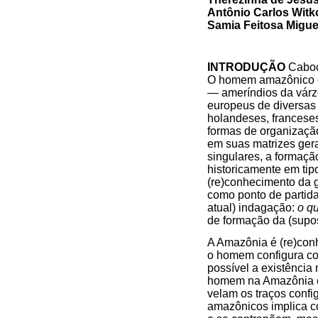
Antônio Carlos Witk
Samia Feitosa Migu
INTRODUÇÃO
Cabocl
O homem amazônico é f
— ameríndios da várze
europeus de diversas
holandeses, francese
formas de organização
em suas matrizes ger
singulares, a formaçã
historicamente em tip
(re)conhecimento da g
como ponto de partida
atual) indagação:
o q
de formação da (supo
A Amazônia é (re)conh
o homem configura co
possível a existência
homem na Amazônia é m
velam os traços confi
amazônicos implica c