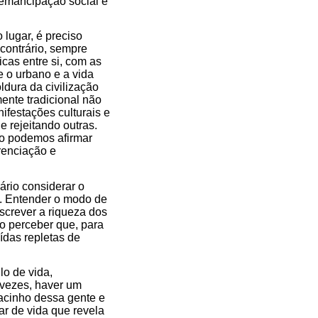
 emancipação social e
 lugar, é preciso
contrário, sempre
cas entre si, com as
 o urbano e a vida
dura da civilização
ente tradicional não
ifestações culturais e
 rejeitando outras.
ão podemos afirmar
renciação e
ário considerar o
is. Entender o modo de
screver a riqueza dos
so perceber que, para
ídas repletas de
o de vida,
 vezes, haver um
dacinho dessa gente e
ar de vida que revela