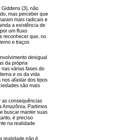
 Giddens (3), não
ído, mas perceber que
aram mais radicais e
inda a existência de
por um fluxo
os reconhecer que, no
erno e traços
nvolvimento desigual
s da própria
 nas várias fases do
derna e os da vida
nos afastar dos tipos
ciedades são mais
er as consequências
a Amazônia. Partimos
de buscar manter suas
tanto, é preciso
nte na realidade
 realidade não é