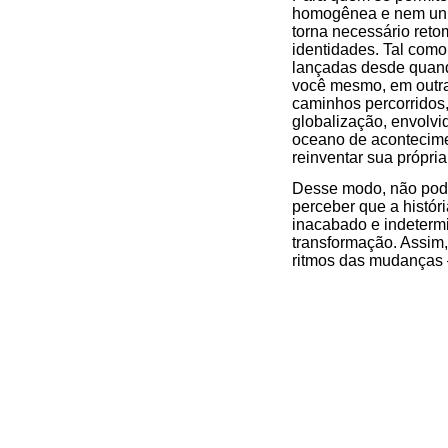
homogênea e nem unifo
torna necessário reto
identidades. Tal como
lançadas desde quand
você mesmo, em outras
caminhos percorridos,
globalização, envolvi
oceano de acontecimen
reinventar sua própria 
Desse modo, não podem
perceber que a histó
inacabado e indeterm
transformação. Assim
ritmos das mudanças –