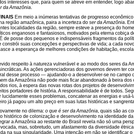
dos interesses que, para quem se atreve em entender, logo aba
r da Amazônia
.
INAIS
Em meio a inúmeras tentativas de progresso econômico 
 na região amazônica, paira a incerteza do
ser da Amazônia
. En
entes localidades da região, sempre esteve a presença do ho
íticos enganosos e fantasiosos, motivados pela eterna cobiça d
. É de posse dos pequenos e indispensáveis fragmentos da pol
e constrói suas concepções e perspectivas de vida; a cada no
nasce a esperança de melhores condições de habitação, escola
devido respeito à natureza vulnerável e ao modo dos seres da 
sincráticas. As ações gerenciadoras dos governos devem ter co
ral desse processo — ajudando-o a desenvolver-se no campo 
mem da Amazônia não pode mais ficar abandonado à beira dos 
dos rios, à espera das novas rotas dos projetos de desenvolvi
tos portadores de história. A responsabilidade é de todos. Se
tar lucidamente esses problemas, concatenar as energias e usá-
eiro já pagou um alto preço em suas lutas históricas e sangrenta
novamente no dilema:
o que é ser da Amazônia
, quais são as c
o histórico de colonização e desenvolvimento na identidade da
ntegrar a Amazônia ao restante do Brasil revela não só uma pers
vocada, mas, sobretudo, um afastamento da diversidade étnica 
tida na sua singularidade. Uma intenção em não se identificar