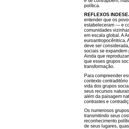
e se contrapõem, mas
política.
REFLEXOS INDESEJ
entender que os povo
estabeleceram — e con
comunidades vizinhas 
em escala global. A 
euroantropocêntrica. 
deve ser considerada,
sociais se expandem p
Ainda que reproduzam 
que esses grupos soci
transformação.
Para compreender esse
contexto contraditóri
vida dos grupos socia
seus recursos naturai
além da paisagem natu
contrastes e contradi
Os numerosos grupos 
transmitindo seus cos
reconhecimento políti
de seus lugares, quas