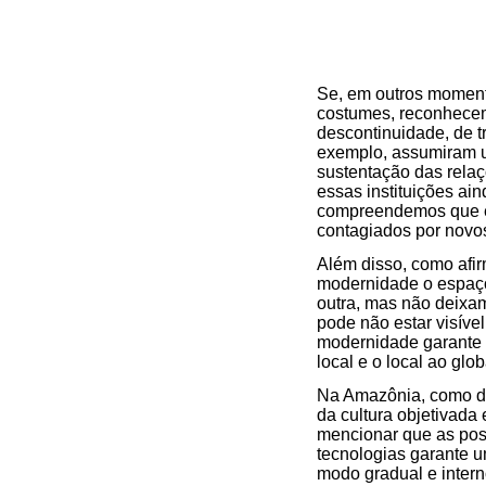
Se, em outros momento
costumes, reconhecem
descontinuidade, de t
exemplo, assumiram u
sustentação das relaç
essas instituições a
compreendemos que es
contagiados por nov
Além disso, como afi
modernidade o espaço
outra, mas não deixam
pode não estar visív
modernidade garante 
local e o local ao glob
Na Amazônia, como de
da cultura objetivada
mencionar que as pos
tecnologias garante u
modo gradual e intern