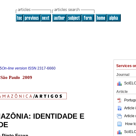
Services 
5
On-line version
ISSN
2317-6660
Journal
3 São Paulo 2009
SciELO
Article
Portug
Article
AZÔNIA: IDENTIDADE E
Article
ADE
How to 
SciELO
 Pinto Fraxe