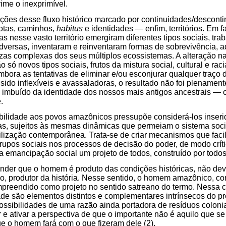
rime o inexprimível.
ções desse fluxo histórico marcado por continuidades/desconti
rotas, caminhos,
habitus
e identidades — enfim, territórios. Em f
 nesse vasto território emergiram diferentes tipos sociais, tra
dversas, inventaram e reinventaram formas de sobrevivência, 
ezas complexas dos seus múltiplos ecossistemas. A alteração n
ão só novos tipos sociais, frutos da mistura social, cultural e r
Embora as tentativas de eliminar e/ou esconjurar qualquer traço 
sido inflexíveis e avassaladoras, o resultado não foi plenamen
mbuído da identidade dos nossos mais antigos ancestrais — 
.
isibilidade aos povos amazônicos pressupõe considerá-los inser
as, sujeitos às mesmas dinâmicas que permeiam o sistema so
ivilização contemporânea. Trata-se de criar mecanismos que facil
rupos sociais nos processos de decisão do poder, de modo críti
 da emancipação social um projeto de todos, construído por todo
der que o homem é produto das condições históricas, não de
, produtor da história. Nesse sentido, o homem amazônico, co
preendido como projeto no sentido satreano do termo. Nessa 
de são elementos distintos e complementares intrínsecos do pr
ssibilidades de uma razão ainda portadora de resíduos colonia
 e ativar a perspectiva de que o importante não é aquilo que s
ue o homem fará com o que fizeram dele (2).