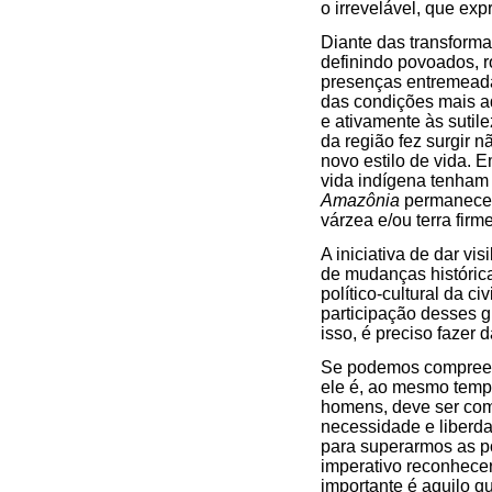
o irrevelável, que exp
Diante das transforma
definindo povoados, 
presenças entremeadas
das condições mais a
e ativamente às sutil
da região fez surgir n
novo estilo de vida. 
vida indígena tenham 
Amazônia
permanece i
várzea e/ou terra firme
A iniciativa de dar v
de mudanças históric
político-cultural da c
participação desses g
isso, é preciso fazer
Se podemos compreen
ele é, ao mesmo tempo
homens, deve ser com
necessidade e liberda
para superarmos as po
imperativo reconhecer
importante é aquilo q