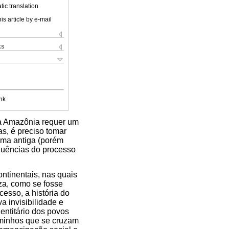
ic translation
is article by e-mail
ks
nk
da Amazônia requer um
as, é preciso tomar
 uma antiga (porém
quências do processo
ntinentais, nas quais
za, como se fosse
esso, a história do
 invisibilidade e
entitário dos povos
aminhos que se cruzam