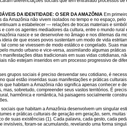
caram diferenciações sociais que têm entravado processos de
ÁVEIS DA IDENTIDADE: O SER DA AMAZÔNIA
Em primeiro
s da Amazônia não vivem isolados no tempo e no espaço, pelo 
tinuam a estabelecer — relações de trocas materiais e simbóli
e com os agentes mediadores da cultura, entre o mundo rural e
Amazônia nasce e se desenvolve no âmago e nos dilemas da mol
A ideia de que esses povos sustentam um modo de vida estritam
 tal como se vivessem de modo estático e congelado. Suas man
elo mundo urbano e vice-versa, assimilando algumas práticas e
manifestações ditas tradicionais em suas vidas cotidianas, n
ais não estejam inseridos em um processo progressivo de dife
s grupos sociais é preciso desvendar seu cotidiano, é necess
o no qual estão inseridas suas manifestações e práticas cultura
is que habitam a Amazônia não significa apenas conhecer e de
s, mas, sobretudo, compreender seus vastos territórios. É preci
ral, harmônica e romântica, há paisagens socialmente constru
ções.
sociais que habitam a Amazônia desenvolvem um singular estil
tumes e práticas culturais de geração em geração, sem, muitas
co de suas existências (1). Cada palavra, cada gesto, cada pe
e invisíveis, foram-se acumulando, revelando uma forma singul