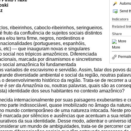
Automat
oski
ez
Send th
Indicators
Related lin
os, ribeirinhos, caboclo-ribeirinhos, seringueiros.
ruto da confluência de sujeitos sociais distintos
Share
a e/ou terra firme, negros, nordestinos e
More
 nacionalidades (portugueses, espanhóis,
More
s, etc) — que inauguram novas e singulares
 social nos trópicos amazônicos. Diferenciada
Permali
acionais, marcada por dinamismos e sincretismos
o social amazônica foi fundamentada
os variados de escravismo e servidão. Assim, falar dos povos 
rande diversidade ambiental e social da região, noutras palavr
 o desenvolvimento histórico da região. Trata-se de recorrer a
ue é ser da Amazônia
ou, noutras palavras, quais são as conse
sta) identidade dos seus habitantes no contexto amazônico?
ecida internacionalmente por suas paisagens exuberantes e co
mo parte indissociável, quase imobilizado no âmago da nature
 no mundo contemporâneo de uma natureza intocada. Neste proc
arcada por silêncios e ausências que acentuam a sua relativa
gurativos da sua identidade. Desse modo, adentrar o universo id
onsiderar um mundo de ambiguidades, trata-se de percorrer c