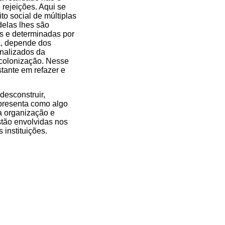
 rejeições. Aqui se
to social de múltiplas
delas lhes são
s e determinadas por
da, depende dos
inalizados da
 colonização. Nesse
tante em refazer e
desconstruir,
presenta como algo
a organização e
stão envolvidas nos
instituições.