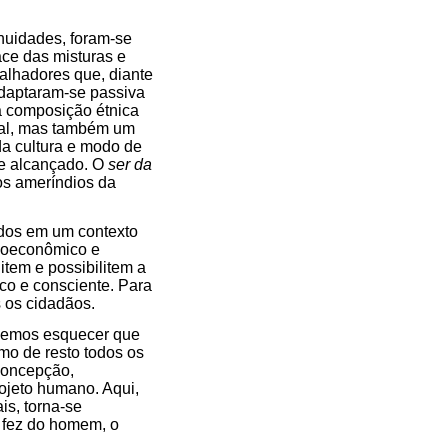
nuidades, foram-se
ace das misturas e
balhadores que, diante
adaptaram-se passiva
a composição étnica
acial, mas também um
da cultura e modo de
te alcançado. O
ser da
os ameríndios da
idos em um contexto
cioeconômico e
item e possibilitem a
co e consciente. Para
s os cidadãos.
vemos esquecer que
mo de resto todos os
concepção,
ojeto humano. Aqui,
is, torna-se
e fez do homem, o