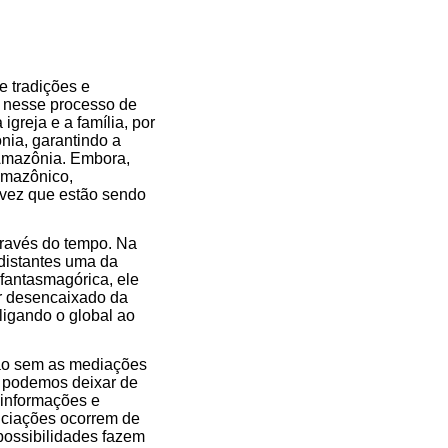
e tradições e
 nesse processo de
greja e a família, por
ia, garantindo a
 Amazônia. Embora,
amazônico,
vez que estão sendo
ravés do tempo. Na
distantes uma da
 fantasmagórica, ele
r desencaixado da
ligando o global ao
não sem as mediações
o podemos deixar de
 informações e
enciações ocorrem de
possibilidades fazem