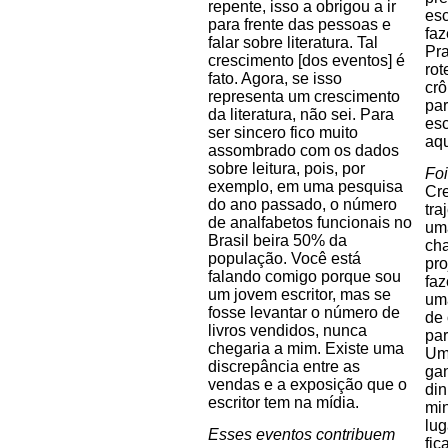
repente, isso a obrigou a ir
esc
para frente das pessoas e
faz
falar sobre literatura. Tal
Pra
crescimento [dos eventos] é
rot
fato. Agora, se isso
crô
representa um crescimento
par
da literatura, não sei. Para
esc
ser sincero fico muito
aqu
assombrado com os dados
sobre leitura, pois, por
Foi
exemplo, em uma pesquisa
Cre
do ano passado, o número
tra
de analfabetos funcionais no
uma
Brasil beira 50% da
ch
população. Você está
pro
falando comigo porque sou
faz
um jovem escritor, mas se
uma
fosse levantar o número de
de 
livros vendidos, nunca
par
chegaria a mim. Existe uma
Uma
discrepância entre as
gan
vendas e a exposição que o
din
escritor tem na mídia.
min
lug
Esses eventos contribuem
fic