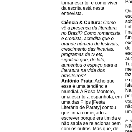
Par
tornar escritor e como viver
da escrita está nesta
Qua
entrevista.
esc
sob
Ciência & Cultura:
Como
tin
vê a presença da literatura
fin
no Brasil? Como romancista
fun
e cronista, acredita que o
exe
grande número de festivais,
de
crescimento das livrarias,
esc
programas de tv etc,
aud
significa que, de fato,
Tup
aumentou o espaço para a
meu
literatura na vida dos
faz
brasileiros?
e q
Antônio Prata:
Acho que
fal
essa é uma tendência
Ne
mundial. A Rosa Montero,
per
uma escritora espanhola, em
esp
uma das Flips [Festa
não
Literária de Paraty] contou
uma
que tinha começado a
escrever porque era tímida e
E c
não sabia se relacionar bem
Não
com os outros. Mas que, de
pre