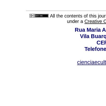
All the contents of this jo
under a
Creative 
Rua Maria A
Vila Buar
CEP
Telefone
cienciaecul