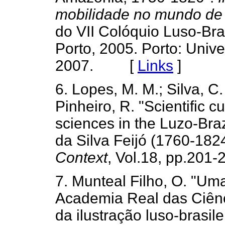
mobilidade no mundo de
do VII Colóquio Luso-Bras
Porto, 2005. Porto: Univ
2007. [
Links
]
6. Lopes, M. M.; Silva, C. 
Pinheiro, R. "Scientific c
sciences in the Luzo-Bra
da Silva Feijó (1760-182
Context
, Vol.18, pp.201
7. Munteal Filho, O. "Um
Academia Real das Ciênc
da ilustração luso-brasil