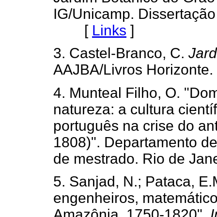
IG/Unicamp. Dissertação
[
Links
]
3. Castel-Branco, C.
Jard
AAJBA/Livros Horizon
4. Munteal Filho, O. "Dom
natureza: a cultura cientí
português na crise do ant
1808)". Departamento de
de mestrado. Rio de J
5. Sanjad, N.; Pataca, E.
engenheiros, matemáticos,
Amazônia, 1750-1820".
I