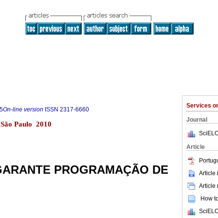
Services 
5
On-line version
ISSN
2317-6660
Journal
2 São Paulo 2010
SciELO
Article
Portug
GARANTE PROGRAMAÇÃO DE
Article
Article
How to 
SciELO