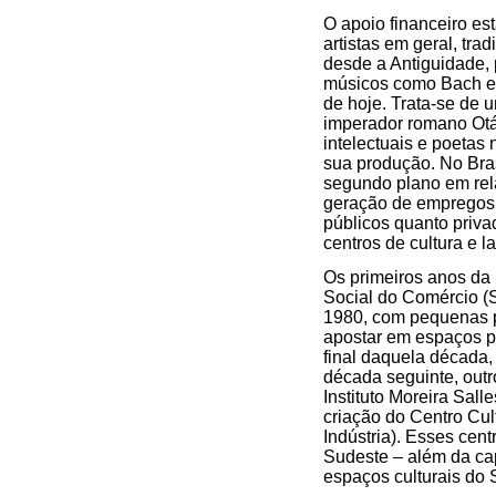
O apoio financeiro est
artistas em geral, tr
desde a Antiguidade, 
músicos como Bach e B
de hoje. Trata-se de 
imperador romano Otá
intelectuais e poetas 
sua produção. No Bras
segundo plano em rel
geração de empregos, 
públicos quanto priv
centros de cultura e la
Os primeiros anos da 
Social do Comércio (S
1980, com pequenas p
apostar em espaços pa
final daquela década,
década seguinte, outro
Instituto Moreira Sal
criação do Centro Cult
Indústria). Esses cent
Sudeste – além da cap
espaços culturais do 