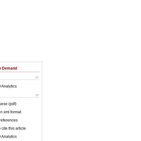
on Demand
 Analytics
uese (pdf)
 in xml format
 references
cite this article
 Analytics