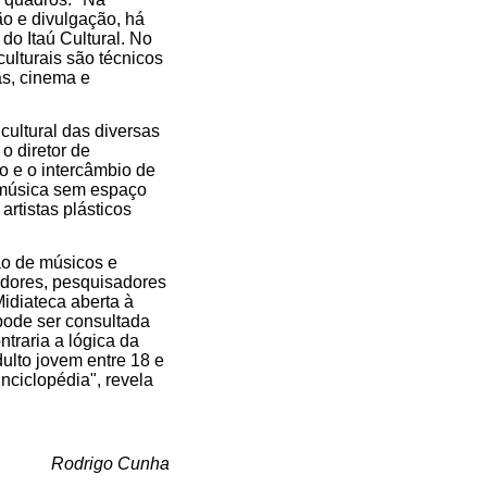
o e divulgação, há
do Itaú Cultural. No
ulturais são técnicos
as, cinema e
ultural das diversas
o diretor de
o e o intercâmbio de
e música sem espaço
artistas plásticos
ão de músicos e
cadores, pesquisadores
Midiateca aberta à
e pode ser consultada
ntraria a lógica da
dulto jovem entre 18 e
nciclopédia", revela
Rodrigo Cunha