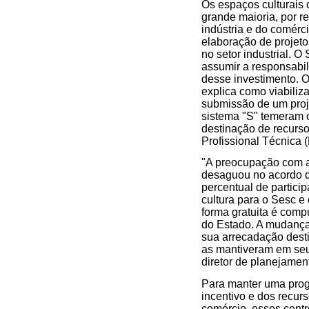
Os espaços culturais
grande maioria, por 
indústria e do comérc
elaboração de projet
no setor industrial. 
assumir a responsabil
desse investimento. O 
explica como viabiliza
submissão de um proj
sistema "S" temeram
destinação de recurso
Profissional Técnica (
"A preocupação com a 
desaguou no acordo q
percentual de partic
cultura para o Sesc e
forma gratuita é comp
do Estado. A mudança 
sua arrecadação dest
as mantiveram em seu 
diretor de planejame
Para manter uma progr
incentivo e dos recur
comércio, esses cent