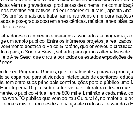
listas vêm de gravadoras, produtoras de cinema; na comunicaçã
; nos eventos educativos, há educadores culturais", aponta Ana, 
. "Os profissionais que trabalham envolvidos em programações c
ados e pós-graduados) em artes cênicas, música, artes plástic
mito, do Sesc.
balhadores do comércio e usuários associados, a programação c
ge um amplo público. Entre os inúmeros projetos já realizados, 
olvimento destaca o Palco Giratório, que envolveu a circulaçã
odo o país; o Sonora Brasil, voltado para grupos alternativos d
 e o Arte Sesc, que circula por todos os estados exposições de 
râneos.
lém de seu Programa Rumos, que inicialmente apoiava a produç
te se espalhou para atividades intelectuais de escritores, edu
aís, tem entre suas principais contribuições para o público uma 
 Enciclopédia Digital sobre artes visuais, literatura e teatro qu
mente, o público virtual, entre 800 mil e 1 milhão a cada mês, co
 na web. "O público que vem ao Itaú Cultural é, na maioria, o a
et, é mais misto. Tem desde a criança até o idoso acessando a E