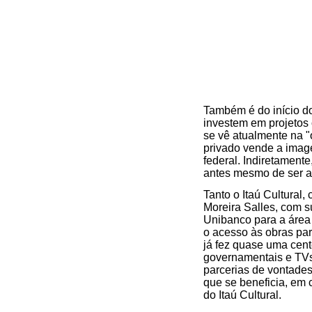
Também é do início do
investem em projetos
se vê atualmente na "
privado vende a image
federal. Indiretament
antes mesmo de ser a
Tanto o Itaú Cultural,
Moreira Salles, com s
Unibanco para a área 
o acesso às obras par
já fez quase uma cent
governamentais e TVs 
parcerias de vontades
que se beneficia, em 
do Itaú Cultural.