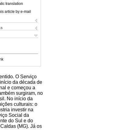
ic translation
is article by e-mail
ks
nk
entido. O Serviço
início da década de
onal e começou a
 Também surgiram, no
il. No início da
ições culturais: o
tria investir na
viço Social da
ente do Sul e do
 Caldas (MG). Já os