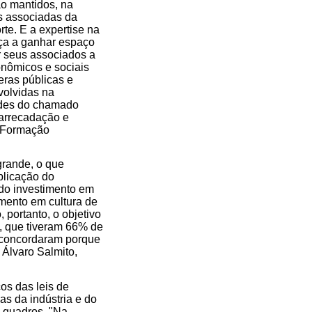
o mantidos, na
s associadas da
te. E a expertise na
eça a ganhar espaço
r seus associados a
onômicos e sociais
eras públicas e
nvolvidas na
ades do chamado
arrecadação e
e Formação
grande, o que
plicação do
 do investimento em
imento em cultura de
portanto, o objetivo
), que tiveram 66% de
s concordaram porque
 Álvaro Salmito,
os das leis de
as da indústria e do
s quadros. "Na