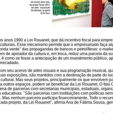
s anos 1990 a Lei Rouanet, que dá incentivo fiscal para empr
 culturais. Esse mecanismo permite que o empresariado faça a
onda verde" das propagandas de bancos e petrolíferas: o marketi
m de apoiador da cultura e, em troca, reduz uma parcela da sua
e, é como se fosse a antecipação de um investimento público, ap
rrecadado.
 com seu acervo de artes visuais e sua programação musical, qua
uas exposições, são mantidos com a destinação de parte do luc
cultural. Mas seus projetos, principalmente os que envolvem 
a outros espaços, podem se beneficiar da Lei Rouanet. O Itaú C
ena de parcerias com secretarias municipais, estaduais, organ
educativas. "São parcerias com instituições com políticas se
. Mas nenhum parceiro participa financeiramente. Todo o recur
cada projeto, da Lei Rouanet", afirma Ana de Fátima Sousa, g