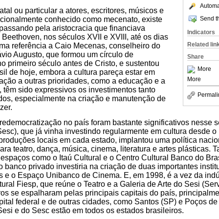
Automat
atal ou particular a atores, escritores, músicos e
Send th
adicionalmente conhecido como mecenato, existe
passando pela aristocracia que financiava
Indicators
eethoven, nos séculos XVII e XVIII, até os dias
Related lin
uma referência a Caio Mecenas, conselheiro do
vio Augusto, que formou um círculo de
Share
no primeiro século antes de Cristo, e sustentou
More
il de hoje, embora a cultura pareça estar em
More
ação a outras prioridades, como a educação e a
têm sido expressivos os investimentos tanto
Permali
ados, especialmente na criação e manutenção de
zer.
redemocratização no país foram bastante significativos nesse s
esc), que já vinha investindo regularmente em cultura desde o 
roduções locais em cada estado, implantou uma política naci
ra teatro, dança, música, cinema, literatura e artes plásticas.
 espaços como o Itaú Cultural e o Centro Cultural Banco do Bras
 banco privado investiria na criação de duas importantes institu
les e o Espaço Unibanco de Cinema. E, em 1998, é a vez da indús
ural Fiesp, que reúne o Teatro e a Galeria de Arte do Sesi (Ser
ros se espalharam pelas principais capitais do país, principalm
ital federal e de outras cidades, como Santos (SP) e Poços de
Sesi e do Sesc estão em todos os estados brasileiros.