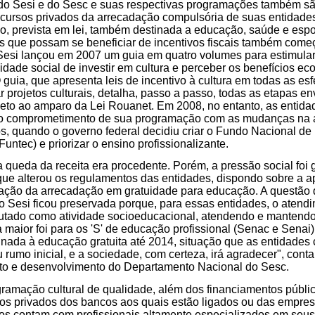
 do Sesi e do Sesc e suas respectivas programações também sã
recursos privados da arrecadação compulsória de suas entidade
io, prevista em lei, também destinada a educação, saúde e espor
os que possam se beneficiar de incentivos fiscais também com
O Sesi lançou em 2007 um guia em quatro volumes para estimula
idade social de investir em cultura e perceber os benefícios ec
guia, que apresenta leis de incentivo à cultura em todas as esf
r projetos culturais, detalha, passo a passo, todas as etapas e
eto ao amparo da Lei Rouanet. Em 2008, no entanto, as entid
 o comprometimento de sua programação com as mudanças na 
s, quando o governo federal decidiu criar o Fundo Nacional d
Funtec) e priorizar o ensino profissionalizante.
queda da receita era procedente. Porém, a pressão social foi 
ue alterou os regulamentos das entidades, dispondo sobre a a
ipação da arrecadação em gratuidade para educação. A questão
 o Sesi ficou preservada porque, para essas entidades, o atend
utado como atividade socioeducacional, atendendo e mantendo, 
maior foi para os 'S' de educação profissional (Senac e Senai
inada à educação gratuita até 2014, situação que as entidade
rumo inicial, e a sociedade, com certeza, irá agradecer", conta
nto e desenvolvimento do Departamento Nacional do Sesc.
amação cultural de qualidade, além dos financiamentos públic
sos privados dos bancos aos quais estão ligados ou das empres
ros contam com profissionais altamente especializados em seu