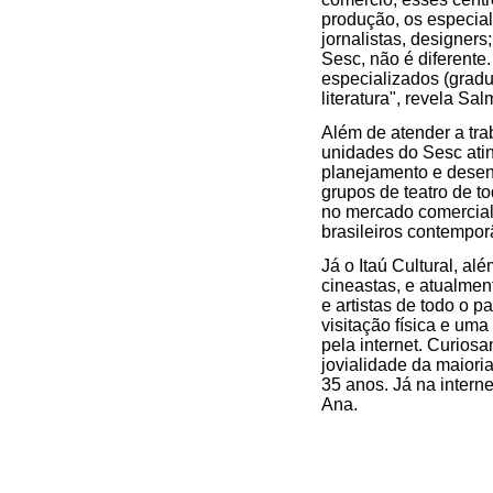
produção, os especia
jornalistas, designers
Sesc, não é diferente
especializados (gradu
literatura", revela Sal
Além de atender a tra
unidades do Sesc atin
planejamento e desenv
grupos de teatro de t
no mercado comercial;
brasileiros contempo
Já o Itaú Cultural, a
cineastas, e atualmen
e artistas de todo o p
visitação física e uma
pela internet. Curiosa
jovialidade da maioria
35 anos. Já na intern
Ana.