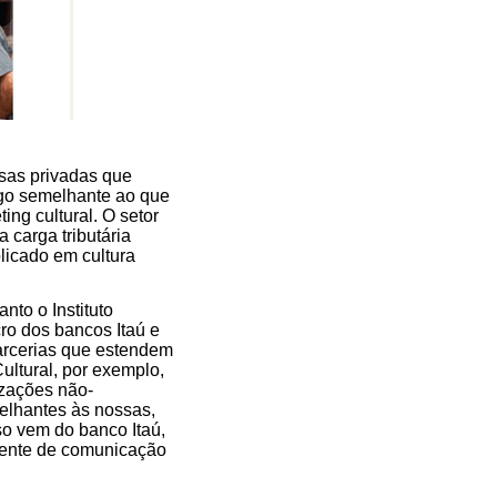
esas privadas que
lgo semelhante ao que
ng cultural. O setor
 carga tributária
licado em cultura
nto o Instituto
ro dos bancos Itaú e
parcerias que estendem
ultural, por exemplo,
izações não-
melhantes às nossas,
so vem do banco Itaú,
erente de comunicação