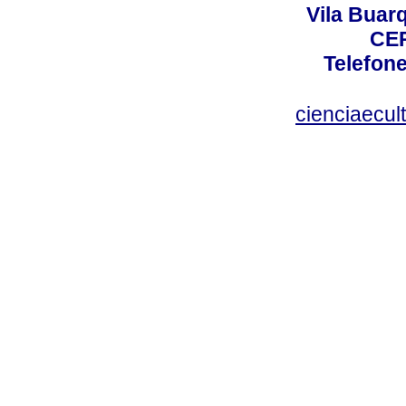
Vila Buar
CEP
Telefone
cienciaecul