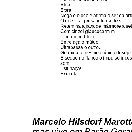
Atua.
Extrai!
Nega o bloco e afirma o ser da art
O que fica, presa interna de si,
Retém na aljava de mármore a set
Com cinzel glaucocarmim.
Finca-o no bloco,
Entrelaça o mútuo,
Ultrapassa o outro,
Germina o mesmo e único desejo d
E segue no flanco o impulso ince
som!
Estilhaça!
Executa!
Marcelo Hilsdorf Marott
mas vive em Barão Gera