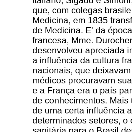
italiano, Sigaud e Simoni
que, com colegas brasil
Medicina, em 1835 tran
de Medicina. E' da époc
francesa, Mme. Durocher,
desenvolveu apreciada in
a influência da cultura f
nacionais, que deixavam 
médicos procuravam sua i
e a França era o país pa
de conhecimentos. Mais t
de uma certa influência 
determinados setores, o 
sanitária para o Brasil d