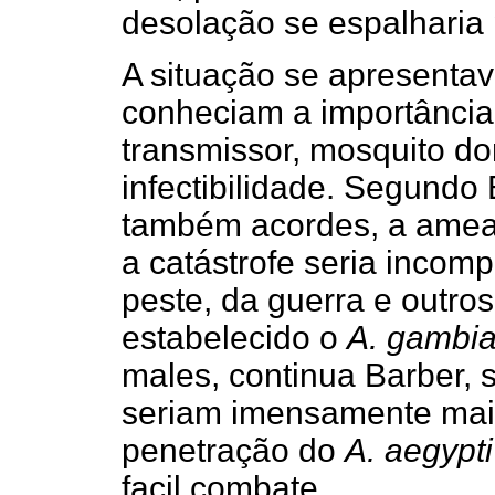
desolação se espalharia 
A situação se apresentav
conheciam a importânci
transmissor, mosquito do
infectibilidade. Segundo 
também acordes, a amea
a catástrofe seria incom
peste, da guerra e outro
estabelecido o
A. gambi
males, continua Barber, 
seriam imensamente maio
penetração do
A. aegypt
facil combate.