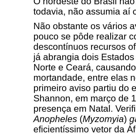
O nordeste do Brasil não 
todavia, não assumia aí 
Não obstante os vários av
pouco se pôde realizar 
descontínuos recursos of
já abrangia dois Estados
Norte e Ceará, causando
mortandade, entre elas n
primeiro aviso partiu do
Shannon, em março de 19
presença em Natal. Verif
Anopheles
(
Myzomyia
)
g
eficientíssimo vetor da Á