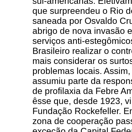
sul-americanas. Efetivam
que surpreendeu o Rio d
saneada por Osvaldo Cru
abrigo de nova invasão 
serviços anti-estegômico
Brasileiro realizar o con
mais considerar os surt
problemas locais. Assim, 
assumiu parte da respons
de profilaxia da Febre Am
êsse que, desde 1923, v
Fundação Rockefeller. 
zona de cooperação passo
exceção da Capital Feder