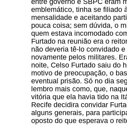
entre governo e SBPC eram m
emblemático, tinha se filiado
mensalidade e aceitando parti
pouca coisa; sem dúvida, o mi
quem estava incomodado com 
Furtado na reunião era o reit
não deveria tê-lo convidado 
novamente pelos militares. E
noite, Celso Furtado saiu do ho
motivo de preocupação, o bas
eventual prisão. Só no dia s
lembro mais como, que, naq
vitória que ela havia tido na I
Recife decidira convidar Fur
alguns generais, para partici
oposto do que esperava o reit