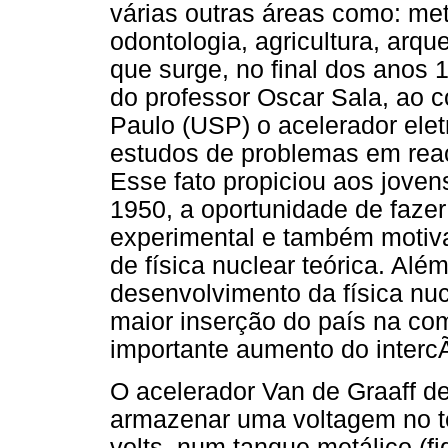
várias outras áreas como: met
odontologia, agricultura, arqu
que surge, no final dos anos
do professor Oscar Sala, ao c
Paulo (USP) o acelerador eletr
estudos de problemas em reaç
Esse fato propiciou aos joven
1950, a oportunidade de fazer
experimental e também motiva
de física nuclear teórica. Al
desenvolvimento da física nu
maior inserção do país na com
importante aumento do inter
O acelerador Van de Graaff d
armazenar uma voltagem no te
volts, num tanque metálico (fi