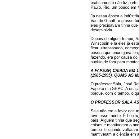
praticamente não fiz parte
Paulo, Rio, um pouco em M
Já nessa época a indústria
Van de Graaff, o grosso fo
eles precisavam tinha que 
desenvolvia.
Depois de algum tempo, Sa
Winscosin e lá eles já est
ficar ultrapassado, começ
pessoa que enxergava long
fazendo, era por causa do
auxílio de fora para monta
A FAPESP, CRIADA EM 1
(1985-1995). QUAIS A
O professor Sala, José Re
Fapesp e a SBPC. A criaçã
porque, com o tempo, o qu
O PROFESSOR SALA AS
Sala não era a favor dos m
teve esse mérito. É bonito
país. Alguém tinha que se
coisas e mantiveram o and
tempo. E quando voltaram 
mantiveram a ciência em 