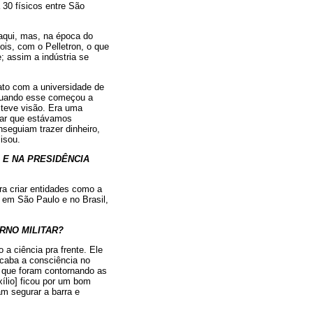
 30 físicos entre São
 aqui, mas, na época do
ois, com o Pelletron, o que
; assim a indústria se
ato com a universidade de
, quando esse começou a
 teve visão. Era uma
lear que estávamos
seguiam trazer dinheiro,
isou.
) E NA PRESIDÊNCIA
a criar entidades como a
 em São Paulo e no Brasil,
RNO MILITAR?
 a ciência pra frente. Ele
acaba a consciência no
 que foram contornando as
ílio] ficou por um bom
m segurar a barra e