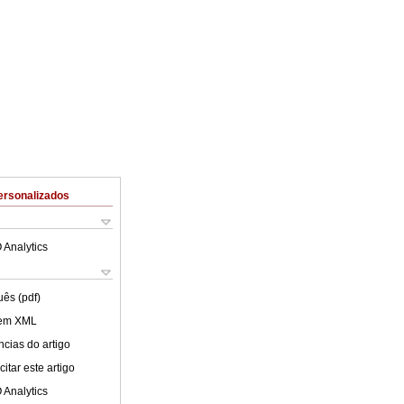
ersonalizados
 Analytics
uês (pdf)
 em XML
cias do artigo
itar este artigo
 Analytics