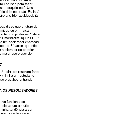
a época. Não tínhamos
tou-se isso para fazer
sso, daquilo etc". Uns
rio dele no porão. Eu ia lá
iro ano [de faculdade], já
ar, disse que o futuro do
smicos ou em física
entivou o professor Sala a
ff e montaram aqui na USP.
 de um acelerador chamado
r com o Bétatron, que não
acelerador do exterior.
o maior acelerador do
?
Um dia, ele resolveu fazer
SP). Tinha um estudante
sado e acabou entrando
RA OS PESQUISADORES
tava funcionando.
colocar um circuito
tinha tendência a ser
ra físico teórico e