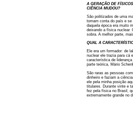
A GERAÇÃO DE FÍSICOS
CIÊNCIA MUDOU?
São politizados de uma man
tomam conta do país e se d
daquela época era muito ma
deixando a física nuclear.
sobra. A melhor parte, mais 
QUAL A CARACTERÍSTI
Ele era um formador: de la
nuclear ele trazia para cá
característica de lideranç
parte teórica, Mário Schen
São raras as pessoas como
dinheiro e faziam a ciênci
ele pela minha posição aqu
titulares. Durante vinte e
fez pela física no Brasil,
extremamente grande no de