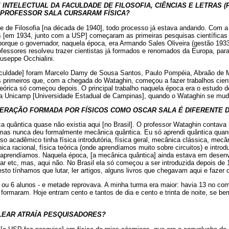
INTELECTUAL DA FACULDADE DE FILOSOFIA, CIÊNCIAS E LETRAS (
 PROFESSOR SALA CURSARAM FÍSICA?
e de Filosofia [na década de 1940], todo processo já estava andando. Com a
ras [em 1934, junto com a USP] começaram as primeiras pesquisas científicas
porque o governador, naquela época, era Armando Sales Oliveira (gestão 1933
fessores resolveu trazer cientistas já formados e renomados da Europa, para
useppe Occhialini.
faculdade] foram Marcelo Damy de Sousa Santos, Paulo Pompéia, Abraão de 
 primeiros que, com a chegada do Wataghin, começou a fazer trabalhos cient
teórica só começou depois. O principal trabalho naquela época era o estudo d
a Unicamp [Universidade Estadual de Campinas], quando o Wataghin se mudo
ERAÇÃO FORMADA POR FÍSICOS COMO OSCAR SALA É DIFERENTE D
a quântica quase não existia aqui [no Brasil]. O professor Wataghin contava
, mas nunca deu formalmente mecânica quântica. Eu só aprendi quântica quan
o acadêmico tinha física introdutória, física geral, mecânica clássica, mecân
ca racional, física teórica (onde aprendíamos muito sobre circuitos) e introdu
aprendíamos. Naquela época, [a mecânica quântica] ainda estava em desenv
lear etc, mas, aqui não. No Brasil ela só começou a ser introduzida depois de
sto tínhamos que lutar, ler artigos, alguns livros que chegavam aqui e fazer o
ou 6 alunos - e metade reprovava. A minha turma era maior: havia 13 no co
formaram. Hoje entram cento e tantos de dia e cento e trinta de noite, se b
CLEAR ATRAÍA PESQUISADORES?