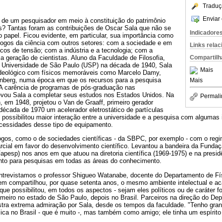
Traduç
Enviar 
a de um pesquisador em meio à constituição do patrimônio
aís? Tantas foram as contribuições de Oscar Sala que não se
Indicadore
co papel. Ficou evidente, em particular, sua importância como
logos da ciência com outros setores: com a sociedade e em
Links rela
ticos de tensão; com a indústria e a tecnologia; com a
Compartilh
a geração de cientistas. Aluno da Faculdade de Filosofia,
a Universidade de São Paulo (USP) na década de 1940, Sala
Mais
 ideológico com físicos memoráveis como Marcelo Damy,
enberg, numa época em que os recursos para a pesquisa
Mais
 A carência de programas de pós-graduação nas
 levou Sala a completar seus estudos nos Estados Unidos. Na
Permali
 em 1948, projetou o Van de Graaff, primeiro gerador
a década de 1970 um acelerador eletrostático de partículas
n, possibilitou maior interação entre a universidade e a pesquisa com algumas 
ecessidades desse tipo de equipamento.
ogos, como o de sociedades científicas - da SBPC, por exemplo - com o regim
cial em favor do desenvolvimento científico. Levantou a bandeira da Fund
pesp) nos anos em que atuou na diretoria científica (1969-1975) e na presid
mento para pesquisas em todas as áreas do conhecimento.
ntrevistamos o professor Shigueo Watanabe, docente do Departamento de Físi
m compartilhou, por quase setenta anos, o mesmo ambiente intelectual e a
ue possibilitou, em todos os aspectos - sejam eles políticos ou de caráter fo
imeiro no estado de São Paulo, depois no Brasil. Parceiros na direção do De
ra extrema admiração por Sala, desde os tempos da faculdade. "Tenho gran
ísica no Brasil - que é muito -, mas também como amigo; ele tinha um espírit