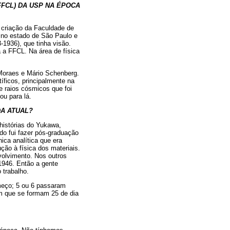
FFCL) DA USP NA ÉPOCA
 criação da Faculdade de
 no estado de São Paulo e
-1936), que tinha visão.
 a FFCL. Na área de física
Moraes e Mário Schenberg.
íficos, principalmente na
e raios cósmicos que foi
u para lá.
A ATUAL?
 histórias do Yukawa,
do fui fazer pós-graduação
ica analítica que era
ção à física dos materiais.
olvimento. Nos outros
 1946. Então a gente
 trabalho.
meço; 5 ou 6 passaram
em que se formam 25 de dia