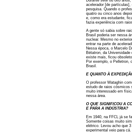
Durante sete ou oito anos
acelerador [de partículas]
pesquisa. Quando o profess
quatro ou cinco anos depois
e, como era estudante, fica
fazia experiência com rai
A gente só sabia sobre rai
Brasil poderia ser nessa 
nuclear. Mesmo no exterio
entrar na parte de aceler
Nessa época, o Marcelo Da
Bétatron, da Universidade 
existe mais, ficou obsole
Por exemplo, o Pelletron, 
Brasil.
E QUANTO À EXPEDIÇÃO
O professor Wataghin come
estudo de raios cósmicos 
muito interessado em físic
nessa área.
O QUE SIGNIFICOU A 
E PARA A INDÚSTRIA?
Em 1940, na FFCL já se fa
Somente coisas muito simpl
elétrico. Levou acho que 
experimental veio para cá