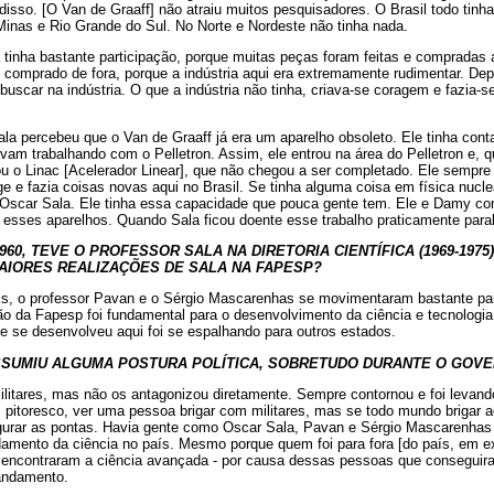
 disso. [O Van de Graaff] não atraiu muitos pesquisadores. O Brasil todo tinha
inas e Rio Grande do Sul. No Norte e Nordeste não tinha nada.
 tinha bastante participação, porque muitas peças foram feitas e compradas
i comprado de fora, porque a indústria aqui era extremamente rudimentar. Dep
buscar na indústria. O que a indústria não tinha, criava-se coragem e fazia-se
la percebeu que o Van de Graaff já era um aparelho obsoleto. Ele tinha cont
avam trabalhando com o Pelletron. Assim, ele entrou na área do Pelletron e
ou o Linac [Acelerador Linear], que não chegou a ser completado. Ele sempre
e e fazia coisas novas aqui no Brasil. Se tinha alguma coisa em física nuc
 Oscar Sala. Ele tinha essa capacidade que pouca gente tem. Ele e Damy con
r esses aparelhos. Quando Sala ficou doente esse trabalho praticamente paral
960, TEVE O PROFESSOR SALA NA DIRETORIA CIENTÍFICA (1969-1975
S MAIORES REALIZAÇÕES DE SALA NA FAPESP?
is, o professor Pavan e o Sérgio Mascarenhas se movimentaram bastante par
o da Fapesp foi fundamental para o desenvolvimento da ciência e tecnologia
e se desenvolveu aqui foi se espalhando para outros estados.
SUMIU ALGUMA POSTURA POLÍTICA, SOBRETUDO DURANTE O GOVE
ilitares, mas não os antagonizou diretamente. Sempre contornou e foi levando
, pitoresco, ver uma pessoa brigar com militares, mas se todo mundo brigar 
gurar as pontas. Havia gente como Oscar Sala, Pavan e Sérgio Mascarenhas
amento da ciência no país. Mesmo porque quem foi para fora [do país, em ex
encontraram a ciência avançada - por causa dessas pessoas que conseguira
andamento.