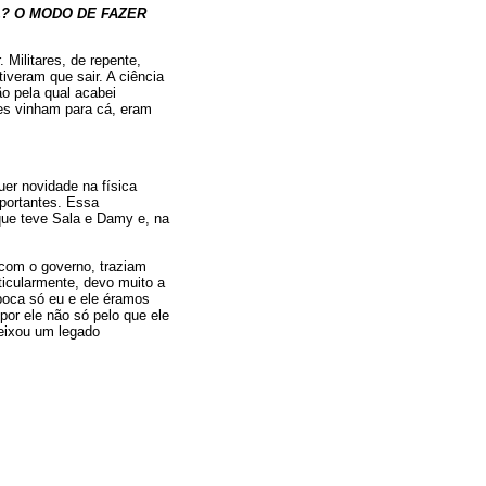
L? O MODO DE FAZER
 Militares, de repente,
iveram que sair. A ciência
ão pela qual acabei
les vinham para cá, eram
uer novidade na física
mportantes. Essa
rque teve Sala e Damy e, na
com o governo, traziam
ticularmente, devo muito a
época só eu e ele éramos
por ele não só pelo que ele
deixou um legado