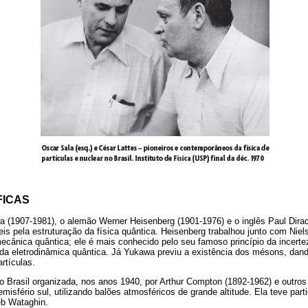
FICAS
a (1907-1981), o alemão Werner Heisenberg (1901-1976) e o inglês Paul Dira
eis pela estruturação da física quântica. Heisenberg trabalhou junto com Nie
cânica quântica; ele é mais conhecido pelo seu famoso princípio da incertez
 da eletrodinâmica quântica. Já Yukawa previu a existência dos mésons, dand
artículas.
o Brasil organizada, nos anos 1940, por Arthur Compton (1892-1962) e outros
misfério sul, utilizando balões atmosféricos de grande altitude. Ela teve part
eb Wataghin.