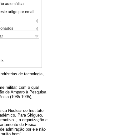
ão automática
este artigo por email
s
cionados
ar
nk
indústrias de tecnologia,
e militar, com o qual
ação de Amparo à Pesquisa
ência (1985-1995),
ca Nuclear do Instituto
cadêmico. Para Shigueo,
rmativo -, a organização e
partamento de Física
de admiração por ele não
o muito bom".