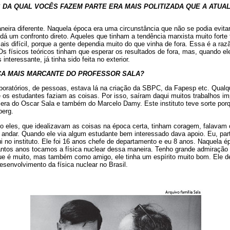
 DA QUAL VOCÊS FAZEM PARTE ERA MAIS POLITIZADA QUE A ATUA
eira diferente. Naquela época era uma circunstância que não se podia evitar.
á um confronto direto. Aqueles que tinham a tendência marxista muito forte t
is difícil, porque a gente dependia muito do que vinha de fora. Essa é a raz
 Os físicos teóricos tinham que esperar os resultados de fora, mas, quando e
interessante, já tinha sido feita no exterior.
CA MAIS MARCANTE DO PROFESSOR SALA?
boratórios, de pessoas, estava lá na criação da SBPC, da Fapesp etc. Qualq
 e os estudantes faziam as coisas. Por isso, saíram daqui muitos trabalhos i
a era do Oscar Sala e também do Marcelo Damy. Este instituto teve sorte po
berg.
 eles, que idealizavam as coisas na época certa, tinham coragem, falavam 
a andar. Quando ele via algum estudante bem interessado dava apoio. Eu, par
i no instituto. Ele foi 16 anos chefe de departamento e eu 8 anos. Naquela 
 tantos anos tocamos a física nuclear dessa maneira. Tenho grande admiração 
 que é muito, mas também como amigo, ele tinha um espírito muito bom. Ele 
senvolvimento da física nuclear no Brasil.