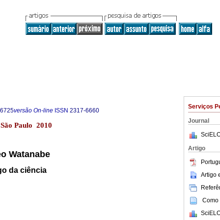
Serviços P
-6725
versão On-line
ISSN
2317-6660
Journal
2 São Paulo 2010
SciELO
Artigo
ueo Watanabe
Portug
go da ciência
Artigo
Referên
Como c
SciELO