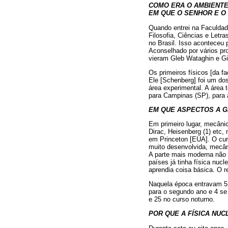
COMO ERA O AMBIENTE 
EM QUE O SENHOR E O
Quando entrei na Faculdad
Filosofia, Ciências e Let
no Brasil. Isso aconteceu 
Aconselhado por vários pro
vieram Gleb Wataghin e Gi
Os primeiros físicos [da 
Ele [Schenberg] foi um dos
área experimental. A área 
para Campinas (SP), para 
EM QUE ASPECTOS A G
Em primeiro lugar, mecânic
Dirac, Heisenberg (1) etc
em Princeton [EUA]. O curs
muito desenvolvida, mecâni
A parte mais moderna não 
países já tinha física nuc
aprendia coisa básica. O re
Naquela época entravam 5 
para o segundo ano e 4 se 
e 25 no curso noturno.
POR QUE A FÍSICA NU