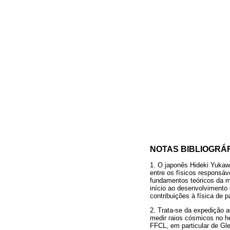
NOTAS BIBLIOGRÁ
1. O japonês Hideki Yukaw
entre os físicos responsáv
fundamentos teóricos da me
início ao desenvolvimento
contribuições à física de p
2. Trata-se da expedição a
medir raios cósmicos no he
FFCL, em particular de Gl