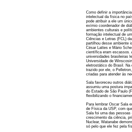
Como definir a importânci
intelectual da física no p
pode atribuir a ele um úni
exímio coordenador de diá
ambientes culturais e polí
formação intelectual de um
Ciências e Letras (FCL) d
partilhou desse ambiente
César Lattes e Mário Sch
científica eram escassos.
universidades brasileiras
Universidade de Winscosin,
eletrostático do Brasil. N
trazido por ele, o Pelletro
criadas para atender às n
Sala favoreceu outros diál
assumiu uma postura impar
do Estado de São Paulo (Fa
flexibilizando o financia
Para lembrar Oscar Sala e
de Física da USP, com que
Sala foi uma das pessoas q
crescimento da ciência, pr
Nuclear, Watanabe demonst
só pelo que ele fez pela f