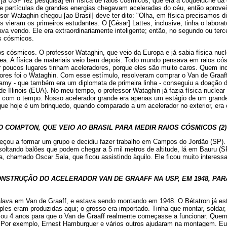
, [a USP fez pesquisa] em física de raios cósmicos, que era a coqueluche d
, e partículas de grandes energias chegavam aceleradas do céu, então aprovei
or Wataghin chegou [ao Brasil] deve ter dito: "Olha, em física precisamos di
 vieram os primeiros estudantes. O [César] Lattes, inclusive, tinha o laborató
va vendo. Ele era extraordinariamente inteligente; então, no segundo ou terce
os cósmicos.
os cósmicos. O professor Wataghin, que veio da Europa e já sabia física nucle
área. A física de materiais veio bem depois. Todo mundo pensava em raios có
r poucos lugares tinham aceleradores, porque eles são muito caros. Quem inc
adores foi o Wataghin. Com esse estímulo, resolveram comprar o Van de Graa
my - que também era um diplomata de primeira linha - conseguiu a doação
de Illinois (EUA). No meu tempo, o professor Wataghin já fazia física nuclea
to com o tempo. Nosso acelerador grande era apenas um estágio de um grande 
que hoje é um brinquedo, quando comparado a um acelerador no exterior, era 
 COMPTON, QUE VEIO AO BRASIL PARA MEDIR RAIOS CÓSMICOS (2)
çou a formar um grupo e decidiu fazer trabalho em Campos do Jordão (SP). 
soltando balões que podem chegar a 5 mil metros de altitude, lá em Bauru (
a, chamado Oscar Sala, que ficou assistindo àquilo. Ele ficou muito interes
CONSTRUÇÃO DO ACELERADOR VAN DE GRAAFF NA USP, EM 1948, PA
lava em Van de Graaff, e estava sendo montando em 1948. O Bétatron já es
es eram produzidas aqui; o grosso era importado. Tinha que montar, soldar, 
3 ou 4 anos para que o Van de Graaff realmente começasse a funcionar. Quem 
. Por exemplo, Ernest Hamburguer e vários outros ajudaram na montagem. Eu e