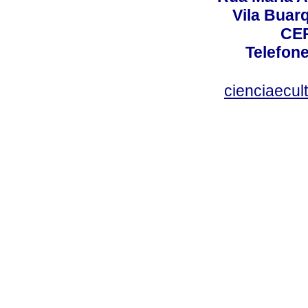
Vila Buar
CEP
Telefone
cienciaecul