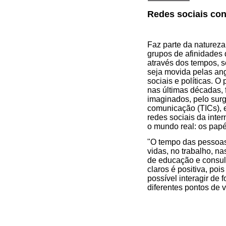
Redes sociais con
Faz parte da natureza
grupos de afinidades 
através dos tempos, s
seja movida pelas an
sociais e políticas. O
nas últimas décadas, 
imaginados, pelo sur
comunicação (TICs), e
redes sociais da inte
o mundo real: os papéi
"O tempo das pessoas 
vidas, no trabalho, na
de educação e consult
claros é positiva, po
possível interagir de 
diferentes pontos de v