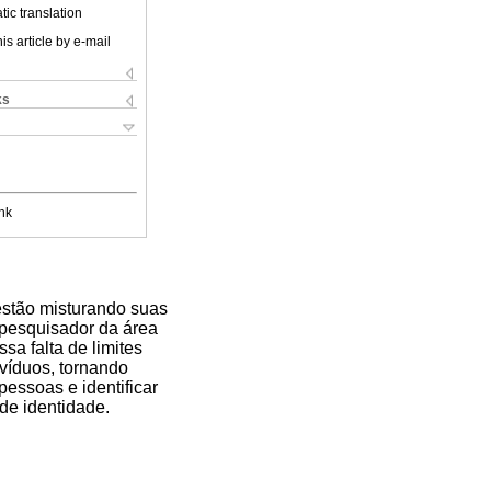
ic translation
is article by e-mail
ks
nk
estão misturando suas
, pesquisador da área
sa falta de limites
ivíduos, tornando
pessoas e identificar
 de identidade.