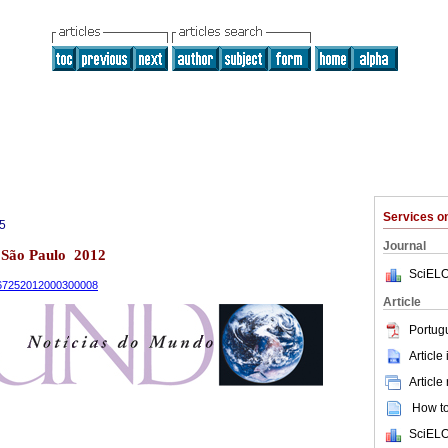
Services 
5
Journal
3 São Paulo 2012
SciELO
9-67252012000300008
Article
Portug
Article
Article
How to 
SciELO