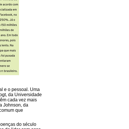
nal e o pessoal. Uma
ogt, da Universidade
 têm cada vez mais
na Johnson, da
s comum que
 doenças do século