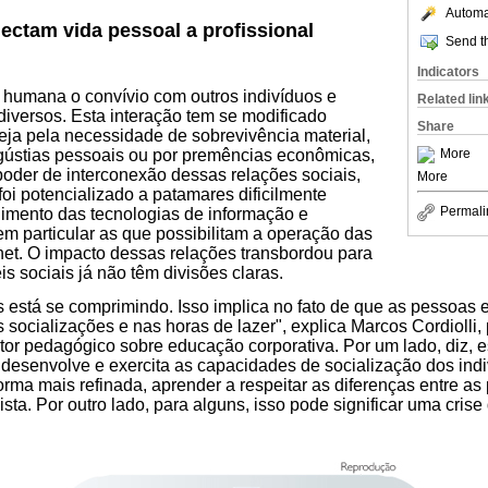
Automat
ectam vida pessoal a profissional
Send th
Indicators
 humana o convívio com outros indivíduos e
Related lin
diversos. Esta interação tem se modificado
Share
eja pela necessidade de sobrevivência material,
gústias pessoais ou por premências econômicas,
More
 poder de interconexão dessas relações sociais,
More
foi potencializado a patamares dificilmente
Permali
gimento das tecnologias de informação e
m particular as que possibilitam a operação das
rnet. O impacto dessas relações transbordou para
s sociais já não têm divisões claras.
está se comprimindo. Isso implica no fato de que as pessoas 
s socializações e nas horas de lazer", explica Marcos Cordiolli
or pedagógico sobre educação corporativa. Por um lado, diz, es
is desenvolve e exercita as capacidades de socialização dos ind
forma mais refinada, aprender a respeitar as diferenças entre as 
ista. Por outro lado, para alguns, isso pode significar uma crise