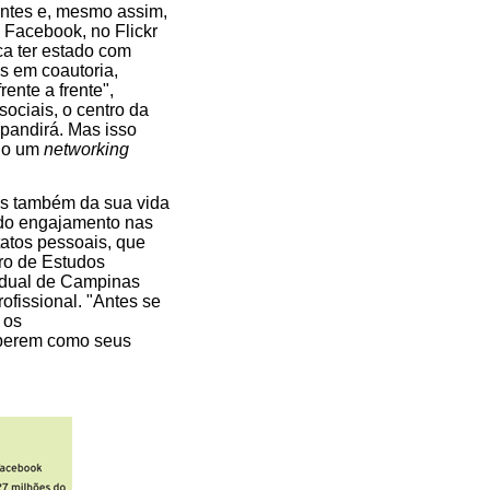
antes e, mesmo assim,
o Facebook, no Flickr
ca ter estado com
os em coautoria,
ente a frente",
ociais, o centro da
xpandirá. Mas isso
ndo um
networking
mas também da sua vida
 do engajamento nas
tatos pessoais, que
tro de Estudos
adual de Campinas
ofissional. "Antes se
 os
saberem como seus