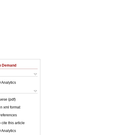
on Demand
 Analytics
uese (pdf)
 in xml format
 references
cite this article
 Analytics