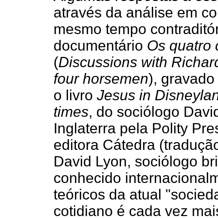
através da análise em co
mesmo tempo contraditór
documentário
Os quatro 
(
Discussions with Richar
four horsemen
), gravad
o livro
Jesus in Disneylan
times
, do sociólogo Dav
Inglaterra pela Polity P
editora Cátedra (traduçã
David Lyon, sociólogo br
conhecido internacionalm
teóricos da atual "socied
cotidiano é cada vez mai