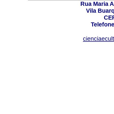
Rua Maria A
Vila Buar
CEP
Telefone
cienciaecul