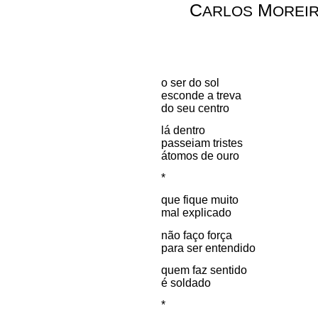
C
M
ARLOS
OREI
o ser do sol
esconde a treva
do seu centro
lá dentro
passeiam tristes
átomos de ouro
*
que fique muito
mal explicado
não faço força
para ser entendido
quem faz sentido
é soldado
*