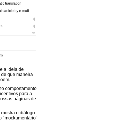
ic translation
is article by e-mail
ks
nk
e a ideia de
e de que maneira
põem.
o no comportamento
ncentivos para a
nossas páginas de
 mostra o diálogo
 o "mockumentário",