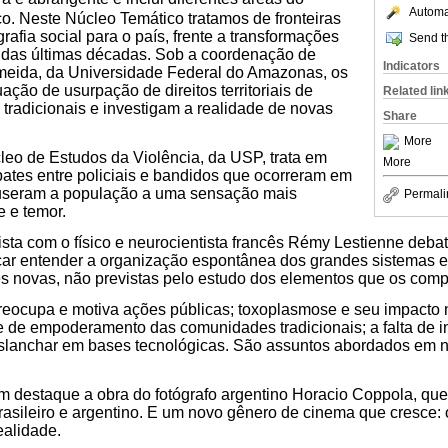
Automat
co. Neste Núcleo Temático tratamos de fronteiras
afia social para o país, frente a transformações
Send th
 das últimas décadas. Sob a coordenação de
Indicators
meida, da Universidade Federal do Amazonas, os
uação de usurpação de direitos territoriais de
Related lin
radicionais e investigam a realidade de novas
Share
More
leo de Estudos da Violência, da USP, trata em
More
ates entre policiais e bandidos que ocorreram em
useram a população a uma sensação mais
Permali
e e temor.
sta com o físico e neurocientista francês Rémy Lestienne debat
ar entender a organização espontânea dos grandes sistemas 
s novas, não previstas pelo estudo dos elementos que os com
 preocupa e motiva ações públicas; toxoplasmose e seu impact
 de empoderamento das comunidades tradicionais; a falta de i
 deslanchar em bases tecnológicas. São assuntos abordados em 
m destaque a obra do fotógrafo argentino Horacio ­Coppola, que
asileiro e argentino. E um novo gênero de cinema que cresce:
ealidade.