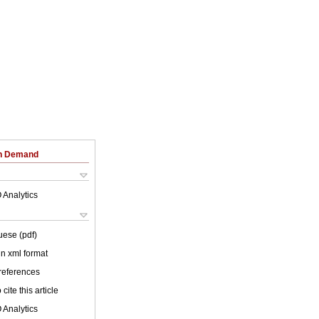
on Demand
 Analytics
uese (pdf)
 in xml format
 references
cite this article
 Analytics