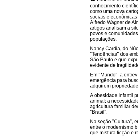
conhecimento científi
como uma nova cartogr
sociais e econômicas
Alfredo Wagner de Al
artigos analisam a sit
povos e comunidades t
populações.
Nancy Cardia, do Núc
"Tendências" dos emb
São Paulo e que exp
evidente de fragilidad
Em "Mundo", a entrevi
emergência para busc
adquirem propriedade
A obesidade infantil
animal; a necessidade
agricultura familiar
"Brasil".
Na seção "Cultura", e
entre o modernismo br
que mistura ficção e r