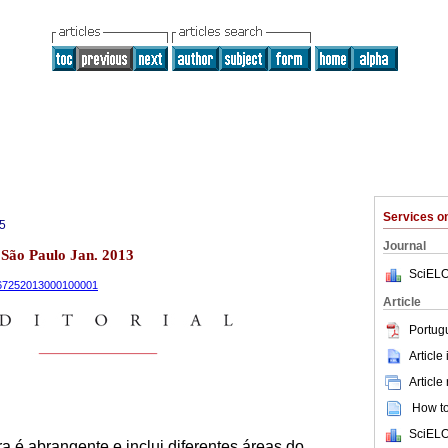
Services 
5
Journal
1 São Paulo Jan. 2013
SciELO
9-67252013000100001
Article
Portug
Article
Article
How to 
SciELO
ra é abrangente e inclui diferentes áreas do