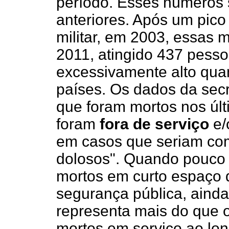
período. Esses números
anteriores. Após um pico
militar, em 2003, essas 
2011, atingido 437 pess
excessivamente alto qua
países. Os dados da secr
que foram mortos nos úl
foram
fora de serviço
e/
em casos que seriam co
dolosos". Quando pouco 
mortos em curto espaço 
segurança pública, aind
representa mais do que o t
mortos em serviço ao lon