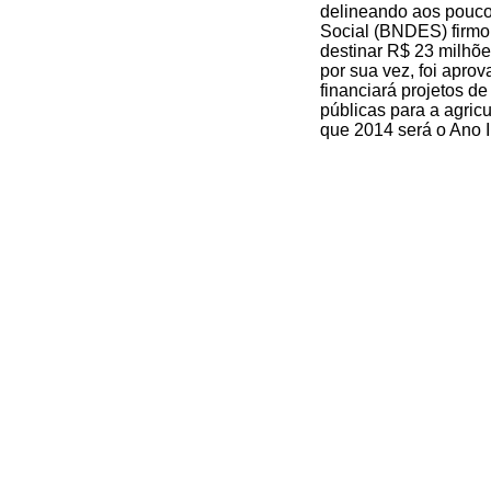
delineando aos pouc
Social (BNDES) firmo
destinar R$ 23 milhõe
por sua vez, foi apro
financiará projetos d
públicas para a agric
que 2014 será o Ano In