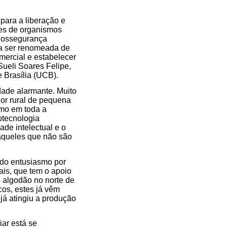
para a liberação e
des de organismos
Biossegurança
a ser renomeada de
mercial e estabelecer
Sueli Soares Felipe,
 Brasília (UCB).
dade alarmante. Muito
dor rural de pequena
como em toda a
otecnologia
de intelectual e o
 àqueles que não são
ido entusiasmo por
is, que tem o apoio
o algodão no norte de
cos, estes já vêm
já atingiu a produção
ar está se