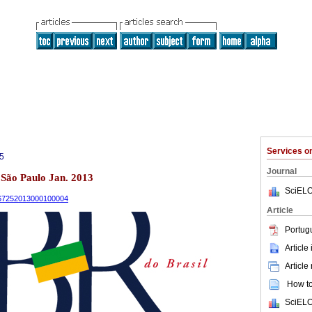
Services 
5
Journal
1 São Paulo Jan. 2013
SciELO
9-67252013000100004
Article
Portug
Article
Article
How to 
SciELO