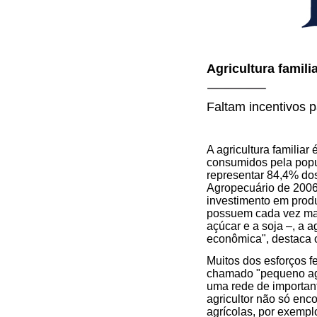
Agricultura famili
Faltam incentivos 
A agricultura familia
consumidos pela popul
representar 84,4% do
Agropecuário de 2006 
investimento em prod
possuem cada vez mai
açúcar e a soja –, a a
econômica", destaca 
Muitos dos esforços f
chamado "pequeno agri
uma rede de important
agricultor não só enc
agrícolas, por exemp