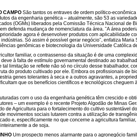
O CAMPO
São tantos os entraves de ordem político-econômica 
dutos da engenharia genética – atualmente, são 53 as varieda
cados (OGMs) liberados pela Comissão Técnica Nacional de 
em defenda mudança de nomenclatura da área. "A área poderi
 prioridade agora é desenvolver produtos com aplicabilidade co
indústrias. Só assim é possível gerar negócio", enfatiza Maria 
iências genômicas e biotecnologia da Universidade Católica de
ricultor familiar, o contrassenso da situação é de uma complexi
 deve à falta de estímulo governamental destinado ao trabalha
 tal limitação se reflete não só no círculo desse trabalhador, 
ta do produto cultivado por ele. Embora os profissionais de bi
ria genes tolerantes à seca e a outros agravantes, a proprieda
dificultam que os benefícios científicos e tecnológicos cheguem
truturadas com o uso da engenharia genética têm crescido e obt
utores – um exemplo é o recente Projeto Algodão de Minas Gera
o de Agricultura para o fortalecimento do cultivo sustentável d
de movimentos sociais lutarem contra a utilização de transgêni
ado e, especificamente no que concerne a agricultura familiar, 
inteiramente a de soja.
INHO
Um prospecto menos alarmante para o agronegócio famili