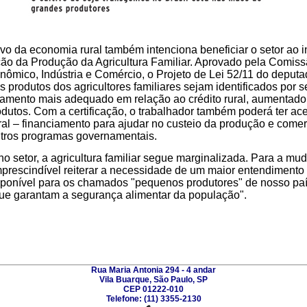
o da economia rural também intenciona beneficiar o setor ao in
ção da Produção da Agricultura Familiar. Aprovado pela Comis
ômico, Indústria e Comércio, o Projeto de Lei 52/11 do deputa
 produtos dos agricultores familiares sejam identificados por s
tamento mais adequado em relação ao crédito rural, aumentad
dutos. Com a certificação, o trabalhador também poderá ter ace
ural – financiamento para ajudar no custeio da produção e comer
tros programas governamentais.
no setor, a agricultura familiar segue marginalizada. Para a mu
imprescindível reiterar a necessidade de um maior entendimento s
disponível para os chamados "pequenos produtores" de nosso pa
que garantam a segurança alimentar da população".
Rua Maria Antonia 294 - 4 andar
Vila Buarque, São Paulo, SP
CEP 01222-010
Telefone: (11) 3355-2130