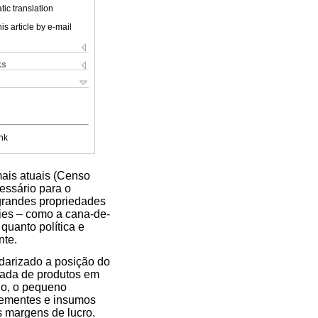
ic translation
is article by e-mail
ks
nk
ais atuais (Censo
essário para o
grandes propriedades
ies – como a cana-de-
 quanto política e
nte.
ndarizado a posição do
trada de produtos em
io, o pequeno
(sementes e insumos
 margens de lucro.