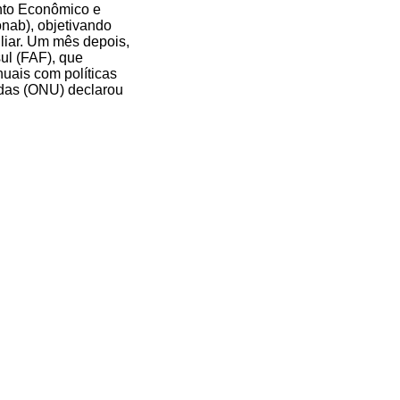
nto Econômico e
nab), objetivando
iliar. Um mês depois,
ul (FAF), que
nuais com políticas
idas (ONU) declarou