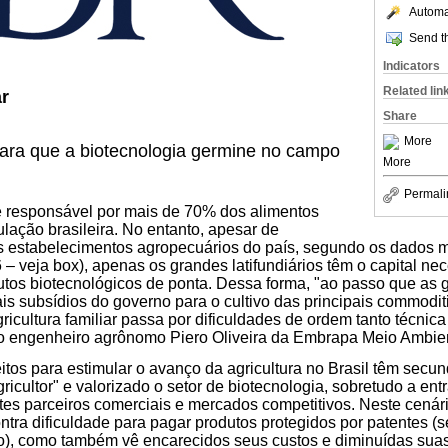
Automat
Send th
Indicators
Related lin
ar
Share
More
para que a biotecnologia germine no campo
More
Permali
r é responsável por mais de 70% dos alimentos
ação brasileira. No entanto, apesar de
s estabelecimentos agropecuários do país, segundo os dados m
– veja box), apenas os grandes latifundiários têm o capital nec
utos biotecnológicos de ponta. Dessa forma, "ao passo que as 
s subsídios do governo para o cultivo das principais commodit
gricultura familiar passa por dificuldades de ordem tanto técnica
o engenheiro agrônomo Piero Oliveira da Embrapa Meio Ambie
eitos para estimular o avanço da agricultura no Brasil têm secu
cultor" e valorizado o setor de biotecnologia, sobretudo a en
es parceiros comerciais e mercados competitivos. Neste cenár
ontra dificuldade para pagar produtos protegidos por patentes 
lo), como também vê encarecidos seus custos e diminuídas suas