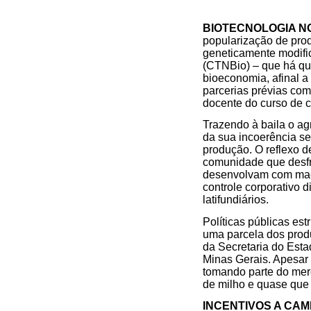
BIOTECNOLOGIA N
popularização de pro
geneticamente modifi
(CTNBio) – que há qu
bioeconomia, afinal a
parcerias prévias com 
docente do curso de c
Trazendo à baila o ag
da sua incoerência se
produção. O reflexo de
comunidade que desfru
desenvolvam com maest
controle corporativo 
latifundiários.
Políticas públicas es
uma parcela dos prod
da Secretaria do Estad
Minas Gerais. Apesar 
tomando parte do merc
de milho e quase que 
INCENTIVOS A CAM