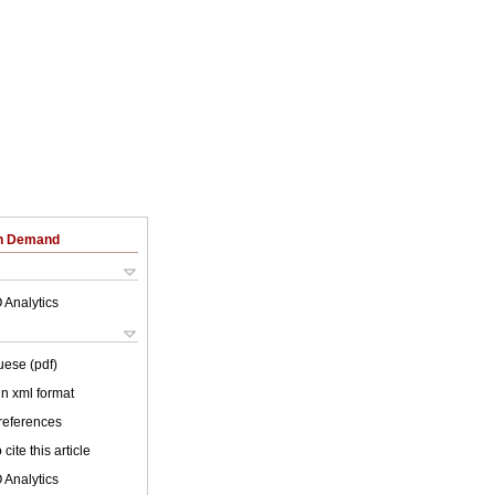
on Demand
 Analytics
uese (pdf)
 in xml format
 references
cite this article
 Analytics