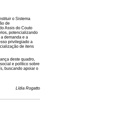
stituir o Sistema
são de
do Assis do Couto
elos, potencializando
o a demanda e a
sso privilegiado a
cialização de itens
dança deste quadro,
ocial e político sobre
ís, buscando apoiar o
Lídia Rogatto