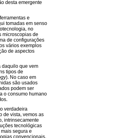
xão desta emergente
ferramentas e
qui tomadas em senso
otecnologia, no
s microscopias de
ama de configurações
os vários exemplos
ção de aspectos
á daquilo que vem
ns tipos de
ogy
). No caso em
inidas são usados
rmados podem ser
ara o consumo humano
dos.
mo verdadeira
o de vista, vemos as
, intrinsecamente
luções tecnológicas
, mais segura e
logias convencionais,