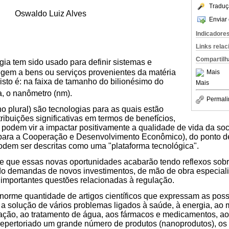
Traduç
Oswaldo Luiz Alves
Enviar 
Indicadore
Links rela
Compartilh
ia tem sido usado para definir sistemas e
igem a bens ou serviços provenientes da matéria
Mais
 isto é: na faixa de tamanho do bilionésimo do
Mais
a, o nanômetro (nm).
Permali
o plural) são tecnologias para as quais estão
ibuições significativas em termos de benefícios,
 podem vir a impactar positivamente a qualidade de vida da s
ra a Cooperação e Desenvolvimento Econômico), do ponto de 
odem ser descritas como uma "plataforma tecnológica".
 que essas novas oportunidades acabarão tendo reflexos sobre
o demandas de novos investimentos, de mão de obra especial
importantes questões relacionadas à regulação.
orme quantidade de artigos científicos que expressam as poss
a solução de vários problemas ligados à saúde, à energia, ao 
ação, ao tratamento de água, aos fármacos e medicamentos, ao
 repertoriado um grande número de produtos (nanoprodutos), os