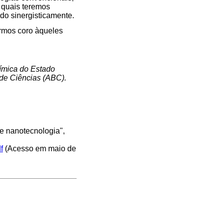
s quais teremos
do sinergisticamente.
rmos coro àqueles
uímica do Estado
 de Ciências (ABC).
re nanotecnologia",
.
f
(Acesso em maio de