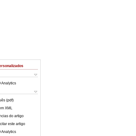
ersonalizados
 Analytics
uês (pdf)
 em XML
cias do artigo
itar este artigo
 Analytics