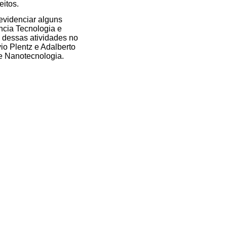
itos.
evidenciar alguns
ência Tecnologia e
l dessas atividades no
io Plentz e Adalberto
e Nanotecnologia.