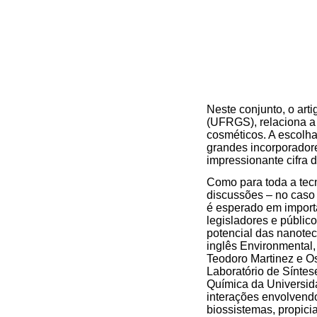
Neste conjunto, o art
(UFRGS), relaciona a 
cosméticos. A escolha
grandes incorporadore
impressionante cifra 
Como para toda a tec
discussões – no caso
é esperado em importa
legisladores e públic
potencial das nanote
inglês Environmental,
Teodoro Martinez e Os
Laboratório de Síntes
Química da Universid
interações envolvendo
biossistemas, propici