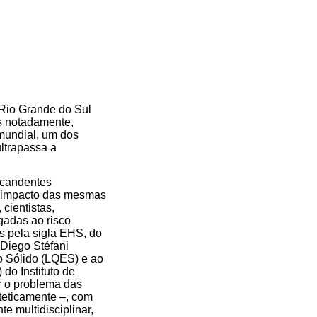
 Rio Grande do Sul
is notadamente,
 mundial, um dos
ultrapassa a
 candentes
 o impacto das mesmas
cientistas,
gadas ao risco
s pela sigla EHS, do
 Diego Stéfani
o Sólido (LQES) e ao
do Instituto de
r o problema das
teticamente –, com
 multidisciplinar,