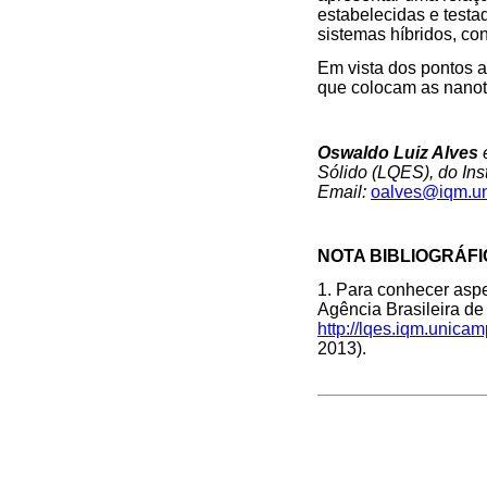
estabelecidas e testa
sistemas híbridos, co
Em vista dos pontos 
que colocam as nanot
Oswaldo Luiz Alves
é
Sólido (LQES), do In
Email:
oalves@iqm.un
NOTA BIBLIOGRÁF
1. Para conhecer aspe
Agência Brasileira de
http://lqes.iqm.unica
2013).