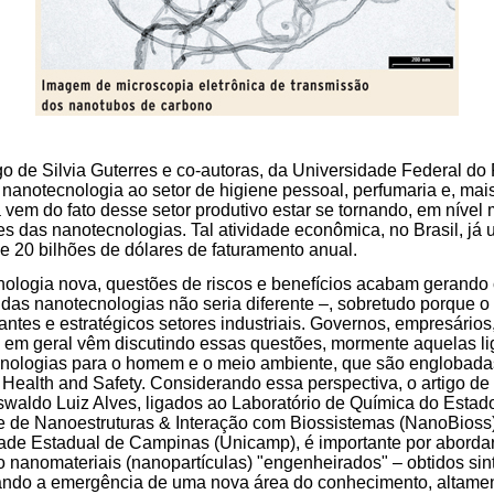
igo de Silvia Guterres e co-autoras, da Universidade Federal do
nanotecnologia ao setor de higiene pessoal, perfumaria e, ma
 vem do fato desse setor produtivo estar se tornando, em nível
s das nanotecnologias. Tal atividade econômica, no Brasil, já 
de 20 bilhões de dólares de faturamento anual.
nologia nova, questões de riscos e benefícios acabam gerando
 das nanotecnologias não seria diferente –, sobretudo porque
ntes e estratégicos setores industriais. Governos, empresários, 
o em geral vêm discutindo essas questões, mormente aquelas li
cnologias para o homem e o meio ambiente, que são englobada
 Health and Safety. Considerando essa perspectiva, o artigo de
waldo Luiz Alves, ligados ao Laboratório de Química do Estad
e de Nanoestruturas & Interação com Biossistemas (NanoBioss) 
ade Estadual de Campinas (Unicamp), é importante por aborda
 nanomateriais (nanopartículas) "engenheirados" – obtidos sin
ando a emergência de uma nova área do conhecimento, altamente