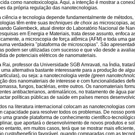
ida como nanotoxicologia. Aqui, a intenção é mostrar a cone
ões da própria regulação das nanotecnologias.
 ciência e tecnologia depende fundamentalmente de métodos, 
ologias têm entre suas
techniques de choix
as microscopias, a
rnando Galembeck, atual diretor do Laboratório Nacional de Nan
squisas em Energia e Materiais, trata desse assunto, enfoca a
ficamente, a microscopia de força atômica (AFM) e toda uma g
numa verdadeira "plataforma de microscopias". São apresentad
as podem ser utilizadas com sucesso e que vão desde a avalia
dida de potenciais elétricos de nanomateriais.
Rai, professor da Universidade SGB Amravati, na Índia, tratar
ma alternativa bastante interessante para a produção de algu
rtículas), ou seja: a nanotecnologia verde
(green nanotechnol
ção dos nanomateriais de interesse e com funcionalidades def
biomassa, fungos, bactérias, entre outros. Os nanomateriais fo
tes antibacterianos, antimaláricos, no tratamento de água p
pactar políticas públicas de saúde em países menos desenvolvi
ados na literatura internacional colocam as nanotecnologias co
m capacidade para resolver todos os problemas. De nosso pont
 uma grande plataforma de conhecimento científico-tecnológico
iplinar, que aportará o desenvolvimento de novos produtos e so
no entanto, em muitos casos, terá que se mostrar mais eficiente
ão custo/benefício favorável, quando comparadas com as tecno