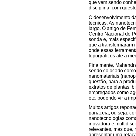
que vem sendo conhec
disciplina, com quest
O desenvolvimento da
técnicas. As nanotecn
largo. O artigo de Fe
Centro Nacional de Pe
sonda e, mais especi
que a transformaram 
onde essas ferrament
topográficos até a me
Finalmente, Mahendra 
sendo colocado como u
nanomateriais (nanopa
questão, para a produ
extratos de plantas, 
empregados como agen
etc, podendo vir a im
Muitos artigos report
panaceia, ou seja: co
nanotecnologias como
inovadora e multidisc
relevantes, mas que, 
apresentar uma relaç