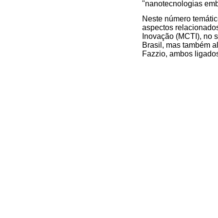
"nanotecnologias emb
Neste número temáti
aspectos relacionados
Inovação (MCTI), no s
Brasil, mas também al
Fazzio, ambos ligado