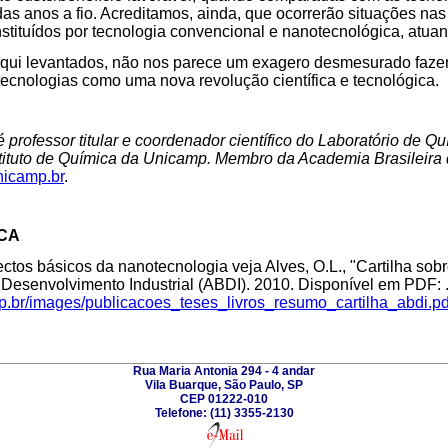
das anos a fio. Acreditamos, ainda, que ocorrerão situações na
nstituídos por tecnologia convencional e nanotecnológica, atuan
aqui levantados, não nos parece um exagero desmesurado faze
ecnologias como uma nova revolução científica e tecnológica.
 professor titular e coordenador científico do Laboratório de Q
stituto de Química da Unicamp. Membro da Academia Brasileira
icamp.br
.
ICA
ctos básicos da nanotecnologia veja Alves, O.L., "Cartilha sob
 Desenvolvimento Industrial (ABDI). 2010. Disponível em PDF: 
mp.br/images/publicacoes_teses_livros_resumo_cartilha_abdi.pd
Rua Maria Antonia 294 - 4 andar
Vila Buarque, São Paulo, SP
CEP 01222-010
Telefone: (11) 3355-2130