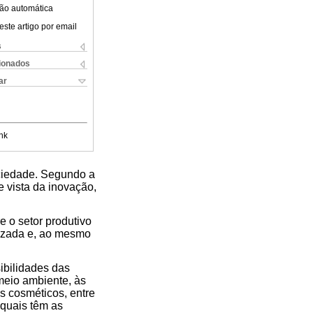
ão automática
este artigo por email
s
cionados
ar
nk
ociedade. Segundo a
vista da inovação,
 o setor produtivo
izada e, ao mesmo
ibilidades das
meio ambiente, às
s cosméticos, entre
 quais têm as