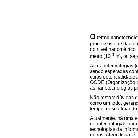
O
termo nanotecnolog
processos que dão or
no nível nanométrico,
-9
metro (10
m), ou sej
As nanotecnologias (n
sendo esperadas contr
cujas potencialidades
OCDE (Organização pa
as nanotecnologias p
Não restam dúvidas de
como um todo, gerand
tempo, descortinando 
Atualmente, há uma en
nanotecnologias para 
tecnologias da inform
outros. Além disso, é