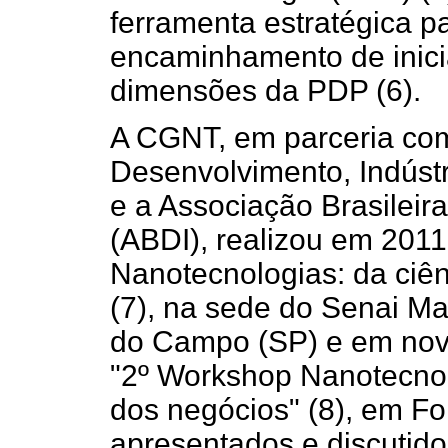
ferramenta estratégica p
encaminhamento de inici
dimensões da PDP (6).
A CGNT, em parceria com
Desenvolvimento, Indústr
e a Associação Brasileir
(ABDI), realizou em 201
Nanotecnologias: da ciê
(7), na sede do Senai M
do Campo (SP) e em nove
"2º Workshop Nanotecnol
dos negócios" (8), em Fo
apresentados e discutid