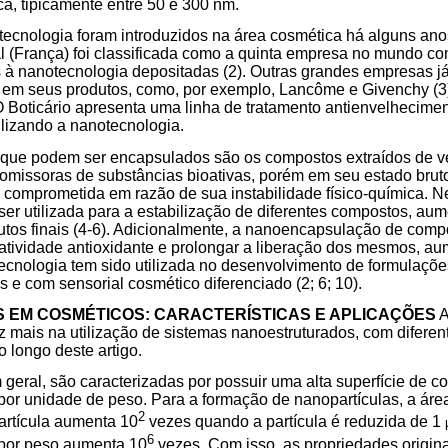
ca, tipicamente entre 50 e 300 nm.
tecnologia foram introduzidos na área cosmética há alguns ano
al (França) foi classificada como a quinta empresa no mundo 
 à nanotecnologia depositadas (2). Outras grandes empresas já 
m seus produtos, como, por exemplo, Lancôme e Givenchy (3).
 Boticário apresenta uma linha de tratamento antienvelhecime
ilizando a nanotecnologia.
 que podem ser encapsulados são os compostos extraídos de ve
romissoras de substâncias bioativas, porém em seu estado brut
e comprometida em razão de sua instabilidade físico-química. Ne
er utilizada para a estabilização de diferentes compostos, a
utos finais (4-6). Adicionalmente, a nanoencapsulação de comp
atividade antioxidante e prolongar a liberação dos mesmos, a
otecnologia tem sido utilizada no desenvolvimento de formulaçõ
s e com sensorial cosmético diferenciado (2; 6; 10).
EM COSMÉTICOS: CARACTERÍSTICAS E APLICAÇÕES
A
z mais na utilização de sistemas nanoestruturados, com difere
 longo deste artigo.
 geral, são caracterizadas por possuir uma alta superfície de c
por unidade de peso. Para a formação de nanopartículas, a área
2
artícula aumenta 10
vezes quando a partícula é reduzida de 1
6
 por peso aumenta 10
vezes. Com isso, as propriedades originai