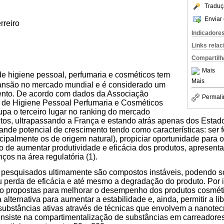
Traduç
Enviar 
rreiro
Indicadore
Links rela
Compartilh
Mais
de higiene pessoal, perfumaria e cosméticos tem
Mais
ansão no mercado mundial e é considerado um
ento. De acordo com dados da Associação
Permali
ia de Higiene Pessoal Perfumaria e Cosméticos
cupa o terceiro lugar no ranking do mercado
tos, ultrapassando a França e estando atrás apenas dos Estad
ande potencial de crescimento tendo como características: ser f
ncipalmente os de origem natural), propiciar oportunidade para 
to de aumentar produtividade e eficácia dos produtos, apresent
os na área regulatória (1).
s pesquisados ultimamente são compostos instáveis, podendo s
 perda de eficácia e até mesmo a degradação do produto. Por 
o propostas para melhorar o desempenho dos produtos cosméti
lternativa para aumentar a estabilidade e, ainda, permitir a li
ubstâncias ativas através de técnicas que envolvem a nanotec
siste na compartimentalização de substâncias em carreadores,