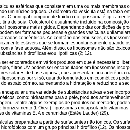
esículas esféricas que consistem em uma ou mais membranas
endo um núcleo aquoso. O diâmetro da vesícula está na faixa ent
s. O principal componente lipídico do lipossoma é tipicamente f
citina de soja. Colesterol é usualmente incluído na composição 
erar lipossomas mais rígidos. Dependendo das condições de pr
podem ser formadas pequenas e grandes vesículas unilamelare
amadas concêntricas. Ao contrário das emulsões, os lipossoma
icamente estáveis que se formam espontaneamente quando os 
 com a fase aquosa. Além disso, os lipossomas não são tóxicos
stâncias hidrofílicas e/ou lipofílicas (2; 12).
ser encontrados em vários produtos em que é necessário libera
mplo, filtros UV podem ser encapsulados em lipossomas incor
ores solares de base aquosa, que apresentam boa aderência na 
Os lipossomas por si só, quando formulados em cosméticos pod
 do estrato córneo, aumentando a hidratação e reduzindo a secu
encapsular uma variedade de substâncias ativas e ser incorp
méticos, como: hidratantes para a pele, produtos antienvelheci
uiagem. Dentre alguns exemplos de produtos no mercado, podem
e bronzeamento (L'Oreal), lipossomas encapsulando vitaminas 
s de vitaminas E, A e ceramidas (Estée Lauder) (29).
culas preparadas a partir de surfactantes não iônicos. Os su
idrofóbicos com um grupo principal hidrofílico (12). Os nioss