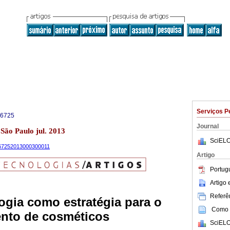
Serviços P
-6725
Journal
 São Paulo jul. 2013
SciELO
9-67252013000300011
Artigo
Portug
Artigo
Referên
ogia como estratégia para o
Como c
nto de cosméticos
SciELO