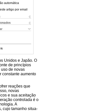
ão automática
este artigo por email
s
cionados
ar
nk
os Unidos e Japão. O
onte de princípios
o uso de novas
ar constante aumento
ofrer reações que
isso, novas
cos e sua aceitação
beração controlada é o
nologia. A
 cujo tamanho situa-