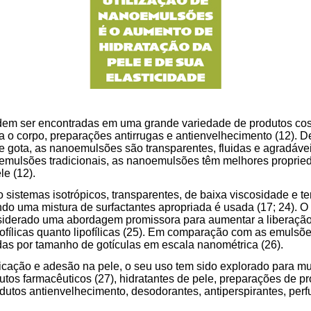
em ser encontradas em uma grande variedade de produtos co
a o corpo, preparações antirrugas e antienvelhecimento (12). 
 gota, as nanoemulsões são transparentes, fluidas e agradávei
ulsões tradicionais, as nanoemulsões têm melhores proprie
le (12).
 sistemas isotrópicos, transparentes, de baixa viscosidade e 
ndo uma mistura de surfactantes apropriada é usada (17; 24). O
iderado uma abordagem promissora para aumentar a liberaçã
rofílicas quanto lipofílicas (25). Em comparação com as emulsõ
das por tamanho de gotículas em escala nanométrica (26).
licação e adesão na pele, o seu uso tem sido explorado para m
tos farmacêuticos (27), hidratantes de pele, preparações de pro
utos antienvelhecimento, desodorantes, antiperspirantes, perf