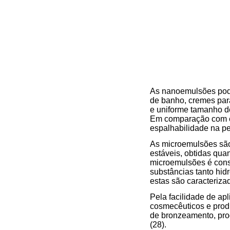
As nanoemulsões pod
de banho, cremes par
e uniforme tamanho de
Em comparação com em
espalhabilidade na pe
As microemulsões são
estáveis, obtidas qua
microemulsões é cons
substâncias tanto hid
estas são caracteriza
Pela facilidade de ap
cosmecêuticos e produ
de bronzeamento, prod
(28).