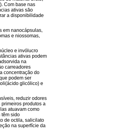
2). Com base nas
cias ativas são
ar a disponibilidade
os em nanocápsulas,
somas e niossomas,
úcleo e invólucro
stâncias ativas podem
adsorvida na
ão carreadores
 da concentração do
s que podem ser
li(ácido glicólico) e
íveis, reduzir odores
 primeiros produtos a
culas atuavam como
 têm sido
de octila, salicilato
eção na superfície da