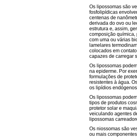
Os lipossomas são v
fosfolipídicas envolv
centenas de nanômetro
derivada do ovo ou le
estrutura e, assim, g
composição química, 
com uma ou várias bic
lamelares termodinam
colocados em contato
capazes de carregar sub
Os lipossomas podem 
na epiderme. Por exe
formulações de protet
resistentes à água. 
os lipídios endógenos
Os lipossomas podem 
tipos de produtos cos
protetor solar e maq
veiculando agentes d
lipossomas carreadore
Os niossomas são vesí
ou mais componentes h