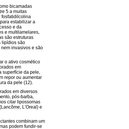
 como bicamadas
re 5 a muitas
osfatidilcolina
para estabilizar a
ocesso e da
s e multilamelares,
s são estruturas
lipídios são
 nem invasivos e são
r o ativo cosmético
porados em
superfície da pele,
em repor ou aumentar
ra da pele (12).
orados em diversos
mento, pós-barba,
os citar lipossomas
(Lancôme, L'Oreal) e
rfactantes combinam um
omas podem fundir-se