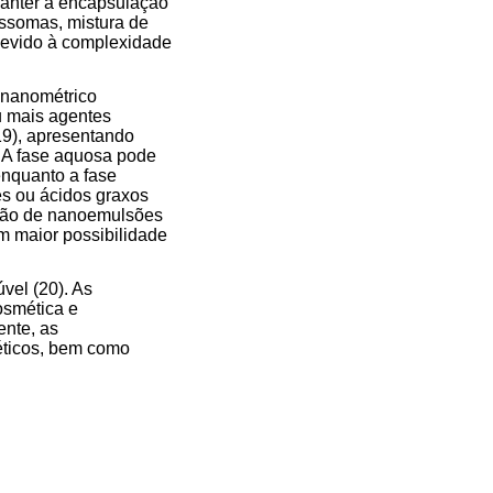
manter a encapsulação
ossomas, mistura de
 devido à complexidade
 nanométrico
u mais agentes
19), apresentando
. A fase aquosa pode
enquanto a fase
es ou ácidos graxos
zação de nanoemulsões
em maior possibilidade
el (20). As
osmética e
ente, as
éticos, bem como