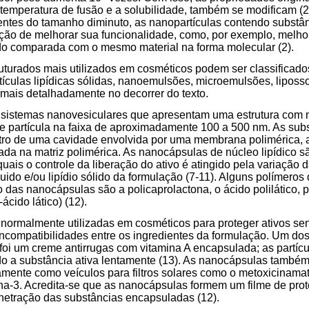
temperatura de fusão e a solubilidade, também se modificam (
rentes do tamanho diminuto, as nanopartículas contendo substân
nção de melhorar sua funcionalidade, como, por exemplo, melhor
do comparada com o mesmo material na forma molecular (2).
uturados mais utilizados em cosméticos podem ser classificad
ículas lipídicas sólidas, nanoemulsões, microemulsões, lipos
mais detalhadamente no decorrer do texto.
sistemas nanovesiculares que apresentam uma estrutura com n
de partícula na faixa de aproximadamente 100 a 500 nm. As sub
ntro de uma cavidade envolvida por uma membrana polimérica, 
ada na matriz polimérica. As nanocápsulas de núcleo lipídico s
uais o controle da liberação do ativo é atingido pela variação
íquido e/ou lipídio sólido da formulação (7-11). Alguns polímero
 das nanocápsulas são a policaprolactona, o ácido polilático, po
-ácido lático) (12).
ormalmente utilizadas em cosméticos para proteger ativos sens
 incompatibilidades entre os ingredientes da formulação. Um dos
 foi um creme antirrugas com vitamina A encapsulada; as partí
ndo a substância ativa lentamente (13). As nanocápsulas também
mente como veículos para filtros solares como o metoxicinamato 
na-3. Acredita-se que as nanocápsulas formem um filme de prot
netração das substâncias encapsuladas (12).