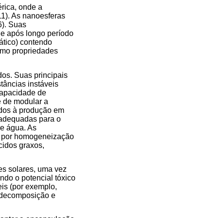
rica, onde a
11). As nanoesferas
6). Suas
le após longo período
lático) contendo
como propriedades
dos. Suas principais
tâncias instáveis
 capacidade de
e de modular a
ados à produção em
o adequadas para o
de água. As
as por homogeneização
ácidos graxos,
es solares, uma vez
indo o potencial tóxico
is (por exemplo,
a decomposição e