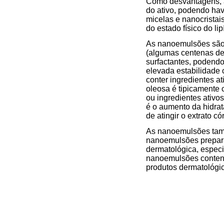
Como desvantagens, a
do ativo, podendo hav
micelas e nanocristai
do estado físico do lipí
As nanoemulsões são 
(algumas centenas de
surfactantes, podendo
elevada estabilidade 
conter ingredientes a
oleosa é tipicamente 
ou ingredientes ativo
é o aumento da hidrat
de atingir o extrato có
As nanoemulsões tamb
nanoemulsões preparad
dermatológica, especi
nanoemulsões contend
produtos dermatológic