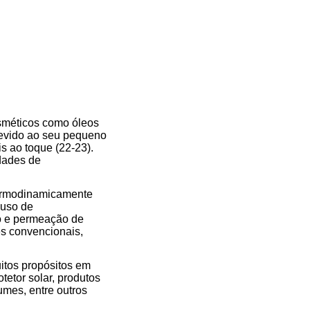
sméticos como óleos
Devido ao seu pequeno
s ao toque (22-23).
dades de
termodinamicamente
 uso de
o e permeação de
es convencionais,
uitos propósitos em
tetor solar, produtos
umes, entre outros