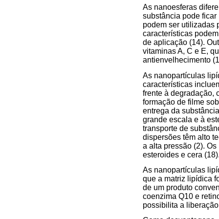
As nanoesferas difer
substância pode ficar
podem ser utilizadas 
características podem
de aplicação (14). Out
vitaminas A, C e E, q
antienvelhecimento (1
As nanopartículas lipí
características inclu
frente à degradação, 
formação de filme sob
entrega da substânci
grande escala e à este
transporte de substân
dispersões têm alto t
a alta pressão (2). Os 
esteroides e cera (18)
As nanopartículas lip
que a matriz lipídica 
de um produto convenc
coenzima Q10 e retino
possibilita a liberação