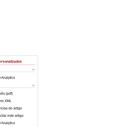
ersonalizados
 Analytics
uês (pdf)
 em XML
cias do artigo
itar este artigo
 Analytics