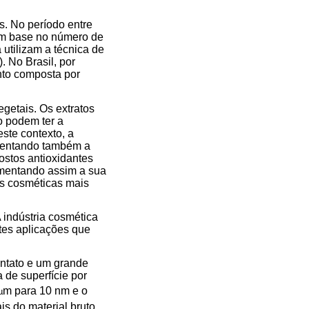
s. No período entre
com base no número de
utilizam a técnica de
 No Brasil, por
nto composta por
getais. Os extratos
o podem ter a
ste contexto, a
umentando também a
ostos antioxidantes
umentando assim a sua
es cosméticas mais
 indústria cosmética
ntes aplicações que
ontato e um grande
 de superfície por
m para 10 nm e o
µ
s do material bruto,