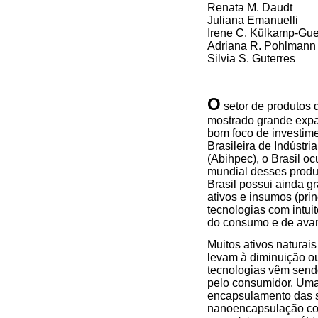
Renata M. Daudt
Juliana Emanuelli
Irene C. Külkamp-Gue
Adriana R. Pohlmann
Silvia S. Guterres
O
setor de produtos 
mostrado grande exp
bom foco de investim
Brasileira de Indústr
(Abihpec), o Brasil o
mundial desses produ
Brasil possui ainda gr
ativos e insumos (pri
tecnologias com intui
do consumo e de avanç
Muitos ativos naturai
levam à diminuição ou
tecnologias vêm send
pelo consumidor. Uma a
encapsulamento das s
nanoencapsulação con