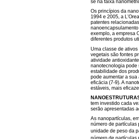
se na faixa nanométri
Os princípios da nano
1994 e 2005, a L'Ore
patentes relacionadas
nanoencapsulamento e
exemplo, a empresa O
diferentes produtos ut
Uma classe de ativos
vegetais são fontes p
atividade antioxidant
nanotecnologia pode s
estabilidade dos prod
pode aumentar a sua 
eficácia (7-9). A nan
estáveis, mais eficaze
NANOESTRUTURAS 
tem investido cada ve
serão apresentadas ao
As nanopartículas, em
número de partículas 
unidade de peso da p
número de partículas