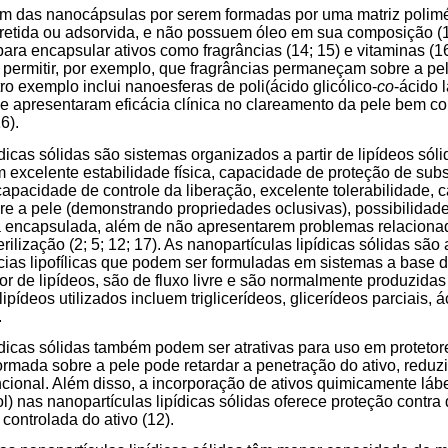
em das nanocápsulas por serem formadas por uma matriz polimé
 retida ou adsorvida, e não possuem óleo em sua composição (
para encapsular ativos como fragrâncias (14; 15) e vitaminas (1
 permitir, por exemplo, que fragrâncias permaneçam sobre a pe
ro exemplo inclui nanoesferas de poli(ácido glicólico-
co
-ácido 
ue apresentaram eficácia clínica no clareamento da pele bem 
6).
dicas sólidas são sistemas organizados a partir de lipídeos sóli
em excelente estabilidade física, capacidade de proteção de subs
capacidade de controle da liberação, excelente tolerabilidade,
re a pele (demonstrando propriedades oclusivas), possibilidad
a encapsulada, além de não apresentarem problemas relacion
rilização (2; 5; 12; 17). As nanopartículas lipídicas sólidas sã
cias lipofílicas que podem ser formuladas em sistemas a base 
eor de lipídeos, são de fluxo livre e são normalmente produzid
lipídeos utilizados incluem triglicerídeos, glicerídeos parciais, 
.
ídicas sólidas também podem ser atrativas para uso em protetor
formada sobre a pele pode retardar a penetração do ativo, reduz
ional. Além disso, a incorporação de ativos quimicamente lábe
l) nas nanopartículas lipídicas sólidas oferece proteção contr
 controlada do ativo (12).