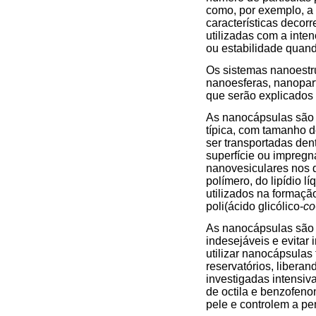
como, por exemplo, a 
características decor
utilizadas com a inte
ou estabilidade quan
Os sistemas nanoestr
nanoesferas, nanopart
que serão explicados 
As nanocápsulas são 
típica, com tamanho 
ser transportadas de
superfície ou impregn
nanovesiculares nos q
polímero, do lipídio l
utilizados na formação
poli(ácido glicólico-
co
As nanocápsulas são n
indesejáveis e evitar
utilizar nanocápsulas
reservatórios, libera
investigadas intensiva
de octila e benzofeno
pele e controlem a pe