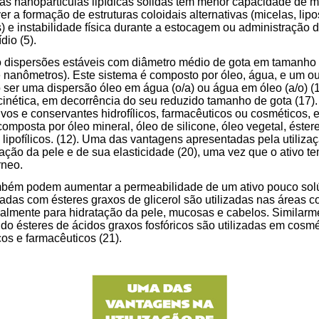
s nanopartículas lipídicas sólidas têm menor capacidade de 
er a formação de estruturas coloidais alternativas (micelas, lip
s) e instabilidade física durante a estocagem ou administração
dio (5).
dispersões estáveis com diâmetro médio de gota em tamanho
 nanômetros). Este sistema é composto por óleo, água, e um o
 ser uma dispersão óleo em água (o/a) ou água em óleo (a/o) (
cinética, em decorrência do seu reduzido tamanho de gota (17)
tivos e conservantes hidrofílicos, farmacêuticos ou cosméticos, 
composta por óleo mineral, óleo de silicone, óleo vegetal, éster
s lipofílicos. (12). Uma das vantagens apresentadas pela utili
ação da pele e de sua elasticidade (20), uma vez que o ativo t
rneo.
ém podem aumentar a permeabilidade de um ativo pouco solúv
as com ésteres graxos de glicerol são utilizadas nas áreas c
almente para hidratação da pele, mucosas e cabelos. Similarm
o ésteres de ácidos graxos fosfóricos são utilizadas em cosm
os e farmacêuticos (21).