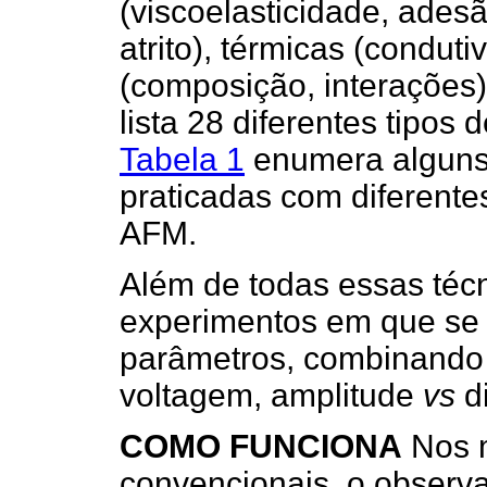
(viscoelasticidade, adesã
atrito), térmicas (condut
(composição, interações)
lista 28 diferentes tipos
Tabela 1
enumera alguns
praticadas com diferente
AFM.
Além de todas essas téc
experimentos em que se
parâmetros, combinando
voltagem, amplitude
vs
di
COMO FUNCIONA
Nos m
convencionais, o observad