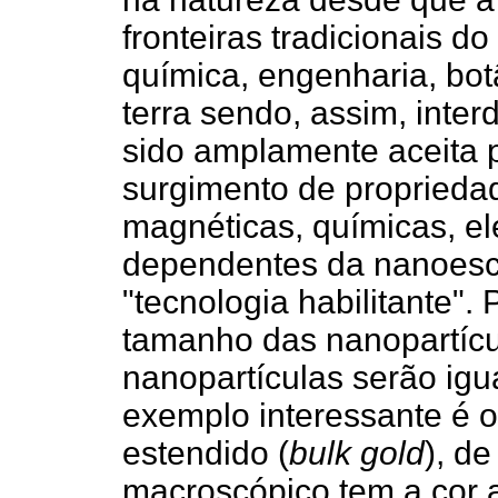
fronteiras tradicionais d
química, engenharia, bot
terra sendo, assim, inter
sido amplamente aceita p
surgimento de proprieda
magnéticas, químicas, ele
dependentes da nanoesca
"tecnologia habilitante"
tamanho das nanopartícu
nanopartículas serão ig
exemplo interessante é o
estendido (
bulk gold
), d
macroscópico tem a cor a