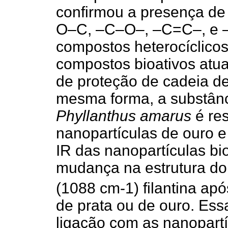
confirmou a presença de
O–C, –C–O–, –C=C–, e –
compostos heterocíclico
compostos bioativos atu
de proteção de cadeia de
mesma forma, a substânci
Phyllanthus amarus
é res
nanopartículas de ouro e
IR das nanopartículas b
mudança na estrutura d
(1088 cm-1) filantina ap
de prata ou de ouro. Ess
ligação com as nanopartí