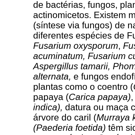
de bactérias, fungos, pla
actinomicetos. Existem m
(síntese via fungos) de 
diferentes espécies de
Fusarium oxysporum
,
Fu
acuminatum, Fusarium cu
Aspergillus tamarii, Pho
alternata,
e fungos endofí
plantas como o coentro (
papaya (
Carica papaya)
,
indica),
datura ou maça 
árvore do caril (
Murraya k
(Paederia foetida)
têm si