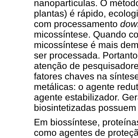
nanopartículas. O método 
plantas) é rápido, ecolog
com processamento
dow
micossíntese. Quando co
micossíntese é mais demo
ser processada. Portanto
atenção de pesquisadore
fatores chaves na síntes
metálicas: o agente redu
agente estabilizador. Ge
biosintetizadas possuem 
Em biossíntese, proteín
como agentes de proteçã