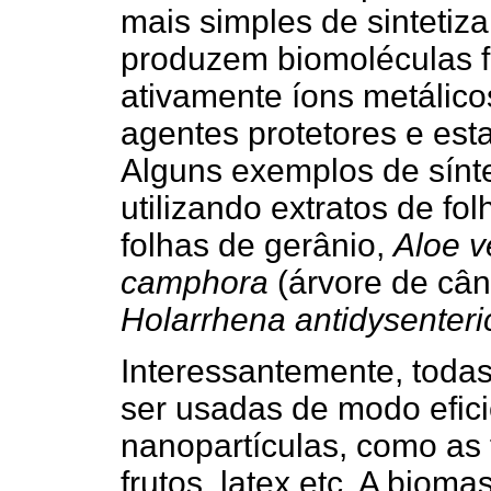
mais simples de sintetiza
produzem biomoléculas 
ativamente íons metálic
agentes protetores e est
Alguns exemplos de sínte
utilizando extratos de fol
folhas de gerânio,
Aloe 
camphora
(árvore de cânf
Holarrhena antidysenter
Interessantemente, toda
ser usadas de modo eficie
nanopartículas, como as 
frutos, latex etc. A biom