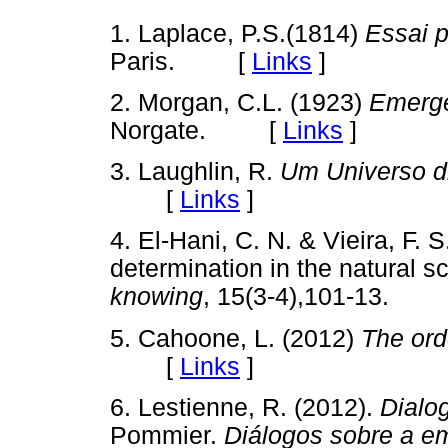
1. Laplace, P.S.(1814)
Essai p
Paris. [
Links
]
2. Morgan, C.L. (1923)
Emerge
Norgate. [
Links
]
3. Laughlin, R.
Um Universo di
[
Links
]
4. El-Hani, C. N. & Vieira, F
determination in the natural s
knowing
, 15(3-4),101-13.
5. Cahoone, L. (2012)
The ord
[
Links
]
6. Lestienne, R. (2012).
Dialo
Pommier.
Diálogos sobre a e