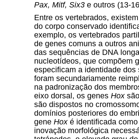
Pax, Mitf, Six3
e outros (13-16
Entre os vertebrados, existem
do corpo conservado identific
exemplo, os vertebrados part
de genes comuns a outros ani
das sequências de DNA longa
nucleotídeos, que compõem g
especificam a identidade dos
foram secundariamente reimp
na padronização dos membros
eixo dorsal, os genes
Hox
sã
são dispostos no cromossomo
domínios posteriores do embr
gene
Hox
é identificada como
inovação morfológica necessá