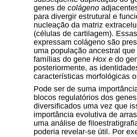
genes de
colágeno
adjacentes
para divergir estrutural e fun
nucleação da matriz extracelu
(células de cartilagem). Essa
expressam colágeno são presu
uma população ancestral que 
famílias do gene
Hox
e do ge
posteriormente, as identidad
características morfológicas o
Pode ser de suma importânci
blocos regulatórios dos gene
diversificados uma vez que i
importância evolutiva de arra
uma análise de filoestratigraf
poderia revelar-se útil. Por 