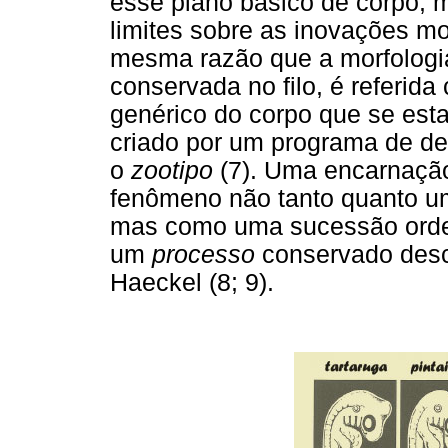
esse plano básico de corpo
limites sobre as inovações mo
mesma razão que a morfologi
conservada no filo, é referid
genérico do corpo que se est
criado por um programa de d
o
zootipo
(7). Uma encarnação
fenômeno não tanto quanto um
mas como uma sucessão orde
um
processo
conservado desc
Haeckel (8; 9).