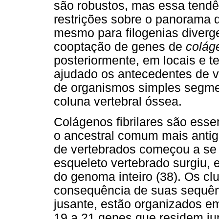
são robustos, mas essa tend
restrições sobre o panorama d
mesmo para filogenias diver
cooptação de genes de
coláge
posteriormente, em locais e t
ajudado os antecedentes de ve
de organismos simples segm
coluna vertebral óssea.
Colágenos fibrilares são esse
o ancestral comum mais antigo
de vertebrados começou a se
esqueleto vertebrado surgiu, 
do genoma inteiro (38). Os cl
consequência de suas sequên
jusante, estão organizados e
19 a 21 genes que residem j