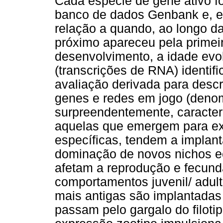
Cada espécie de gene ativo 
banco de dados Genbank e, e
relação a quando, ao longo d
próximo apareceu pela primei
desenvolvimento, a idade evol
(transcrições de RNA) identif
avaliação derivada para desc
genes e redes em jogo (denomi
surpreendentemente, caracter
aquelas que emergem para ex
específicas, tendem a implan
dominação de novos nichos ec
afetam a reprodução e fecund
comportamentos juvenil/ adult
mais antigas são implantada
passam pelo gargalo do filoti