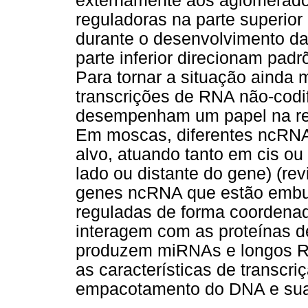
externamente aos aglomerado
reguladoras na parte superior
durante o desenvolvimento da
parte inferior direcionam pad
Para tornar a situação ainda 
transcrições de RNA não-cod
desempenham um papel na re
Em moscas, diferentes ncRNAs
alvo, atuando tanto em cis ou
lado ou distante do gene) (re
genes ncRNA que estão embu
reguladas de forma coorden
interagem com as proteínas d
produzem miRNAs e longos R
as características de transcri
empacotamento do DNA e sua a