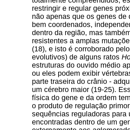
totalmente compreendidos, es
restringir e regular genes pr
não apenas que os genes de d
bem coordenados, independe
dentro da região, mas também
resistentes a amplas mutaçõe
(18), e isto é corroborado pel
evolutivos) de alguns ratos
H
estruturas do ouvido médio ap
ou eles podem exibir vértebra
parte traseira do crânio - adq
um cérebro maior (19-25). Ess
física do gene e da ordem te
o produto de regulação prim
sequências reguladoras para
encontradas dentro de um gen