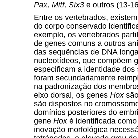
Pax, Mitf, Six3
e outros (13-16
Entre os vertebrados, existem
do corpo conservado identific
exemplo, os vertebrados part
de genes comuns a outros ani
das sequências de DNA longa
nucleotídeos, que compõem g
especificam a identidade dos
foram secundariamente reimp
na padronização dos membros
eixo dorsal, os genes
Hox
sã
são dispostos no cromossomo
domínios posteriores do embr
gene
Hox
é identificada como
inovação morfológica necessá