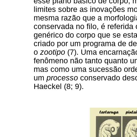
esse plano básico de corpo
limites sobre as inovações mo
mesma razão que a morfologi
conservada no filo, é referid
genérico do corpo que se est
criado por um programa de d
o
zootipo
(7). Uma encarnação
fenômeno não tanto quanto um
mas como uma sucessão orde
um
processo
conservado desc
Haeckel (8; 9).