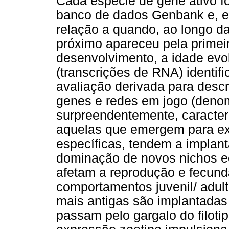
Cada espécie de gene ativo 
banco de dados Genbank e, e
relação a quando, ao longo d
próximo apareceu pela primei
desenvolvimento, a idade evol
(transcrições de RNA) identif
avaliação derivada para desc
genes e redes em jogo (denomi
surpreendentemente, caracter
aquelas que emergem para ex
específicas, tendem a implan
dominação de novos nichos ec
afetam a reprodução e fecund
comportamentos juvenil/ adult
mais antigas são implantada
passam pelo gargalo do filoti