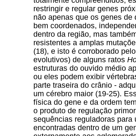
totalmente compreendidos, es
restringir e regular genes pr
não apenas que os genes de d
bem coordenados, independe
dentro da região, mas também
resistentes a amplas mutaçõe
(18), e isto é corroborado pel
evolutivos) de alguns ratos
H
estruturas do ouvido médio ap
ou eles podem exibir vértebra
parte traseira do crânio - adq
um cérebro maior (19-25). Ess
física do gene e da ordem te
o produto de regulação prim
sequências reguladoras para
encontradas dentro de um gen