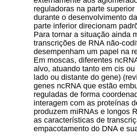
externamente aos aglomerado
reguladoras na parte superior
durante o desenvolvimento da
parte inferior direcionam pad
Para tornar a situação ainda 
transcrições de RNA não-cod
desempenham um papel na re
Em moscas, diferentes ncRNAs
alvo, atuando tanto em cis ou
lado ou distante do gene) (re
genes ncRNA que estão embu
reguladas de forma coorden
interagem com as proteínas d
produzem miRNAs e longos R
as características de transcri
empacotamento do DNA e sua a