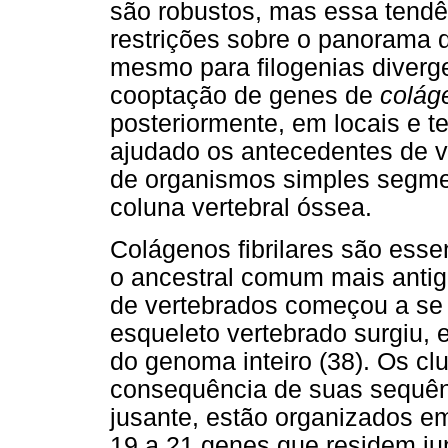
são robustos, mas essa tend
restrições sobre o panorama d
mesmo para filogenias diver
cooptação de genes de
coláge
posteriormente, em locais e t
ajudado os antecedentes de ve
de organismos simples segm
coluna vertebral óssea.
Colágenos fibrilares são esse
o ancestral comum mais antigo
de vertebrados começou a se
esqueleto vertebrado surgiu, 
do genoma inteiro (38). Os cl
consequência de suas sequên
jusante, estão organizados e
19 a 21 genes que residem j