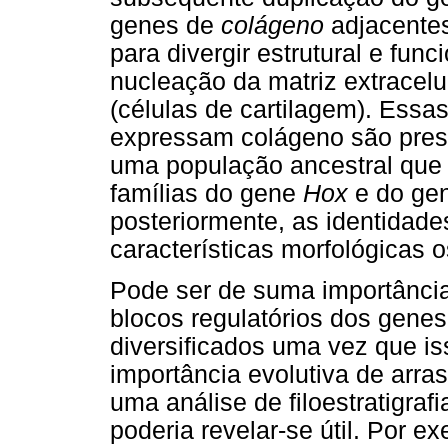
genes de
colágeno
adjacentes
para divergir estrutural e fun
nucleação da matriz extracelu
(células de cartilagem). Essa
expressam colágeno são presu
uma população ancestral que 
famílias do gene
Hox
e do ge
posteriormente, as identidad
características morfológicas o
Pode ser de suma importânci
blocos regulatórios dos gene
diversificados uma vez que i
importância evolutiva de arra
uma análise de filoestratigraf
poderia revelar-se útil. Por 