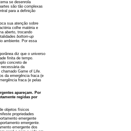
stema se desenrola
partes são tão complexas
tral para a definição
foca sua atenção sobre
ctéria colhe matéria e
ma aberto, trocando
otalidades
bottom-up
io ambiente. Por essa
porânea diz que o universo
ade finita de tempo.
mplo concreto de
 necessária da
o chamado Game of Life.
s da emergência fraca (e
mergência fraca (e pelas
ergentes apareçam. Por
etamente regidas por
e objetos físicos
nifeste propriedades
mportamento emergente
omportamento emergente.
tamento emergente dos