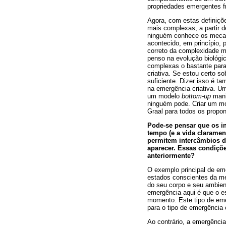
propriedades emergentes f
Agora, com estas definiçõ
mais complexas, a partir d
ninguém conhece os mecani
acontecido, em princípio,
correto da complexidade 
penso na evolução biológ
complexas o bastante para
criativa. Se estou certo s
suficiente. Dizer isso é t
na emergência criativa. U
um modelo
bottom-up
manif
ninguém pode. Criar um m
Graal para todos os propo
Pode-se pensar que os i
tempo (e a vida claramen
permitem intercâmbios d
aparecer. Essas condiçõe
anteriormente?
O exemplo principal de em
estados conscientes da me
do seu corpo e seu ambient
emergência aqui é que o 
momento. Este tipo de em
para o tipo de emergência
Ao contrário, a emergência