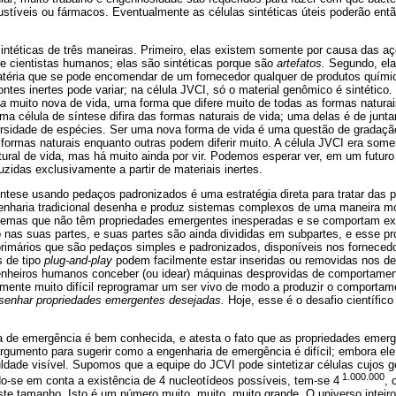
tíveis ou fármacos. Eventualmente as células sintéticas úteis poderão entã
sintéticas de três maneiras. Primeiro, elas existem somente por causa das a
de cientistas humanos; elas são sintéticas porque são
artefatos.
Segundo, ela
atéria que se pode encomendar de um fornecedor qualquer de produtos quími
ntes inertes pode variar; na célula JVCI, só o material genômico é sintético.
ma
muito nova de vida, uma forma que difere muito de todas as formas naturai
 célula de síntese difira das formas naturais de vida; uma delas é de juntar
ersidade de espécies. Ser uma nova forma de vida é uma questão de gradaç
 formas naturais enquanto outras podem diferir muito. A célula JVCI era som
atural de vida, mas há muito ainda por vir. Podemos esperar ver, em um futuro 
uzidas exclusivamente a partir de materiais inertes.
íntese usando pedaços padronizados é uma estratégia direta para tratar das
enharia tradicional desenha e produz sistemas complexos de uma maneira mo
sistemas que não têm propriedades emergentes inesperadas e se comportam 
o nas suas partes, e suas partes são ainda divididas em subpartes, e esse pr
imários que são pedaços simples e padronizados, disponíveis nos fornecedo
 de tipo
plug-and-play
podem facilmente estar inseridas ou removidas nos d
enheiros humanos conceber (ou idear) máquinas desprovidas de comportamen
amente muito difícil reprogramar um ser vivo de modo a produzir o comportam
senhar propriedades emergentes desejadas.
Hoje, esse é o desafio científico
ia de emergência é bem conhecida, e atesta o fato que as propriedades emer
gumento para sugerir como a engenharia de emergência é difícil; embora ele 
iculdade visível. Supomos que a equipe do JCVI pode sintetizar células cujo
1.000.000
o-se em conta a existência de 4 nucleotídeos possíveis, tem-se 4
, 
e tamanho. Isto é um número muito, muito, muito grande. O universo inteiro