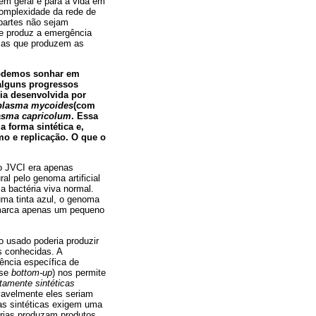
em geral e para a vida em
complexidade da rede de
partes não sejam
e produz a emergência
usas que produzem as
 podemos sonhar em
 alguns progressos
ia desenvolvida por
lasma mycoides
(com
sma capricolum
. Essa
a forma sintética e,
mo e replicação. O que o
do JVCI era apenas
al pelo genoma artificial
ma bactéria viva normal.
uma tinta azul, o genoma
I marca apenas um pequeno
 usado poderia produzir
s conhecidas. A
ência específica de
ese
bottom-up
) nos permite
tamente sintéticas
ovavelmente eles seriam
las sintéticas exigem uma
érias produzam produtos