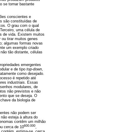
o se tornar bastante
ções conscientes e
s são constituídas de
cos. O grau com o qual
 Terceiro, uma célula de
s de vida. Existem muitos
 ou tirar muitos genes
ão; algumas formas novas
ente um exemplo criado
não tão distante, células
 propriedades emergentes
dular e de tipo
top-down
,
exatamente como desejado.
ocesso é repetido até
res industriais. Essas
esenhos modulares, de
tos não previstos e não
ento que se deseja. O
 chave da biologia de
gentes não podem ser
não esteja à altura do
s genomas contêm um milhão
600.000
ou cerca de 10
,
 contém, estima-se, cerca