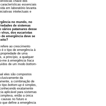
erísticas chave dos
características essenciais
ida em laboratório levanta
ciativas intelectuais e
ergência no mundo, no
priedades de sistemas
do vários patamares desse
 vírus, dos eucariotas
to de emergência deve se
ceito?
 refere ao crescimento
 é o tipo de emergência à
 propriedade de uma
, a princípio, a qualquer
iro-me à
emergência fraca
truídos de um modo
bottom-
qual eles são compostos
exclusivamente da
vamente, a combinação de
o tipo
bottom-up
é simples,
, conhecendo exatamente
cia aplicável para sistemas
complexa, então a única
e causas no futuro e
o que define a emergência