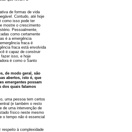
ativa de formas de vida
negável. Contudo, até hoje
 como isso pode ter
e mostre o crescimento
stério. Pessoalmente,
icadas como certamente
ras é a emergência
A emergência fraca é
gência fraca está envolvida
cê é capaz de construir
fazer isso, e hoje
adora é como o Santo
s, de modo geral, são
as abertos, isto é, que
ades emergentes possam
s dos quais falamos
nto, uma pessoa tem certos
entral (e também o resto
se de uma intervenção de
stado físico neste mesmo
ue o tempo
não
é essencial
z respeito à complexidade