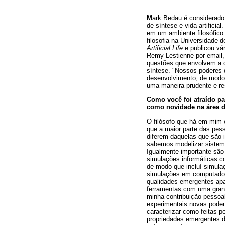
M
ark Bedau é considerado
de síntese e vida artificia
em um ambiente filosófico 
filosofia na Universidade 
Artificial Life
e publicou vár
Remy Lestienne por email,
questões que envolvem a cr
síntese. "Nossos poderes 
desenvolvimento, de modo
uma maneira prudente e re
Como você foi atraído p
como novidade na área de
O filósofo que há em mim 
que a maior parte das pes
diferem daquelas que são i
sabemos modelizar sistemas
Igualmente importante são
simulações informáticas c
de modo que incluí simula
simulações em computador
qualidades emergentes ap
ferramentas com uma grand
minha contribuição pessoa
experimentais novas pode
caracterizar como feitas 
propriedades emergentes d