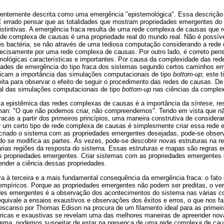
uentemente descrita como uma emergência "epistemológica". Essa descrição 
É errado pensar que as totalidades que mostram propriedades emergentes do 
distintivas. A emergência fraca resulta de uma rede complexa de causas que
ede complexa de causas é uma propriedade real do mundo real. Não é possív
es bactéria, se não através de uma tediosa computação considerando a rede 
ecisamente por uma rede complexa de causas. Por outro lado, é correto pen
ológicas características e importantes. Por causa da complexidade das re
dades de emergência do tipo fraca dos sistemas segundo certos caminhos e
icam a importância das simulações computacionais de tipo
bottom-up
; este 
feita para observar o efeito de seguir o procedimento das redes de causas. 
ral das simulações computacionais de tipo
bottom-up
nas ciências da complex
 epistêmica das redes complexas de causas é a importância da
síntese
, r
man: "O que não podemos criar, não compreendemos". Tendo em vista que n
acas a partir dos primeiros princípios, uma maneira construtiva de considera
 um certo tipo de rede complexa de causas é simplesmente criar essa rede e
riado o sistema com as propriedades emergentes desejadas, pode-se obser
 se modifica as partes. Às vezes, pode-se descobrir novas estruturas na r
rias regiões da resposta do sistema. Essas estruturas e mapas são regras 
 propriedades emergentes. Criar sistemas com as propriedades emergentes 
ender a ciência dessas propriedades.
a à terceira e a mais fundamental consequência da emergência fraca: o fato
mpíricos. Porque as propriedades emergentes não podem ser preditas, o ve
des emergentes é a observação dos acontecimentos do sistema nas várias co
equivale a ensaios exaustivos e observações dos êxitos e erros, o que nos 
scanso por Thomas Edison na procura de um filamento ideal para as primeir
icas e exaustivas se revelam uma das melhores maneiras de apreender nov
ema, podemos suspeitar de estar na presença de uma rede complexa de cau