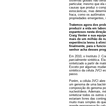
sistemas globais não seria
particular, mesmo que ela 
causas que produz o comp
estocásticas, mas determi
fraca, como os autômatos 
propriedades emergentes, 
Tratemos agora dos probl
produzir a vida em labor
espantosos nesta direção
Craig Venter e sua equi
mais de um milhão de nuc
experiência levou à elimi
finalmente, para o funci
senhor acha desses pro
Em 2010, o Instituto J. Cr
parcialmente
sintética. Ela
sintetizado a partir de mat
Exceto por algumas mudanç
sintético da célula JVCI 
passo.
Porém, a célula JVCI abre
um genoma de uma bactéria
composição do genoma pode
nucleotídeos. Ademais, mé
sintetizar todos os outros
estariam livres das contin
muito mais simples do que 
grande reprogramação celu