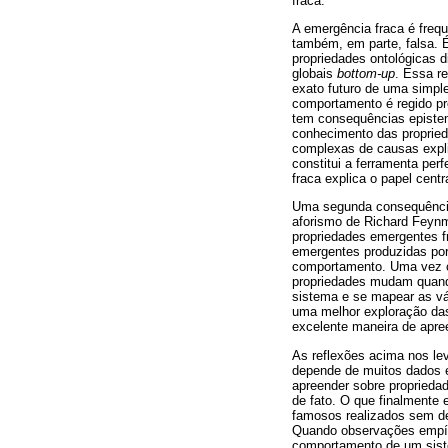
fraca.
A emergência fraca é freq
também, em parte, falsa. 
propriedades ontológicas 
globais
bottom-up
. Essa r
exato futuro de uma simpl
comportamento é regido pr
tem consequências epistem
conhecimento das proprie
complexas de causas expl
constitui a ferramenta per
fraca explica o papel cent
Uma segunda consequência
aforismo de Richard Feyn
propriedades emergentes fr
emergentes produzidas por
comportamento. Uma vez c
propriedades mudam quando
sistema e se mapear as vá
uma melhor exploração das
excelente maneira de apre
As reflexões acima nos lev
depende de muitos dados e
apreender sobre proprieda
de fato. O que finalmente 
famosos realizados sem de
Quando observações empír
comportamento de um sist