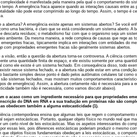
 complexidade é manifestada pela maneira pela qual o comportamento do si
 tempo. A emergência fraca aparece quando as interações causais entre as 
talidade não pode estar comprimido ao longo do tempo. Assim, o tempo é cen
a.
 a abertura? A emergência existe apenas em sistemas abertos? Se você en
como uma bactéria, é claro que se está considerando um sistema aberto. A ba
 e descarta resíduos; o metabolismo faz com que o organismo seja um siste
eio ambiente. Da mesma maneira, a rede complexa de causas que rege as t
 emergentes fracas, tipicamente implica em interações com entidades do me
up
com propriedades emergentes fracas são geralmente sistemas abertos.
a visão, então a questão da abertura torna-se controversa. A ciência contem
omente uma quantidade finita de espaço, e ele existiu somente por uma quantid
 tal como ele existe é um sistema fechado. Em consequência disso, todo exe
existir nesse sistema fechado, e a abertura não pode estar em uma condição
o bastante simples desse ponto é dado pelos autômatos celulares tal como 
 são sistemas fechados, mas mostram muitos comportamentos característico
ipos de emergência). Assim, a abertura certamente não é necessária para a e
icidade também não é necessária, como vamos discutir abaixo).
iam o acaso como um ingrediente necessário para que propriedades em
ranscrição do DNA em RNA e a sua tradução em proteínas não são compl
 mas obedecem também a alguma estocasticidade (1).
iência contemporânea ensina que algumas leis que regem o comportamento d
 sejam estocásticas. Portanto, qualquer objeto físico no mundo real que ma
or um certo nível de leis estocásticas. Mas os aspetos interessantes do co
 por essas leis, pois diferences estocásticas poderiam produzir o mesmo c
que objetos físicos fundamentais obedeçam a leis estocásticas, o compor