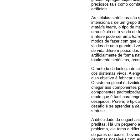
preciosos tais como combus
artificiais.
As células sintéticas são 
intencionais de um grupo 
matéria inerte,
o tipo de m
uma célula está vindo de fo
síntese pode ser uma
for
modos de fazer com que uma
vindos de uma grande div
de vida diferem pouco das
artificialmente de forma n
totalmente sintéticas, prod
O método da biologia de s
dos sistemas vivos. A eng
cujo objetivo é fabricar 
O sistema global é dividid
chegar aos componentes pr
componentes padronizadas
modo que é fácil para eng
desejados. Porém, é tipic
desafio é se aprender a
de
síntese.
A dificuldade da engenhar
preditas. Há um pequeno ar
problema, ele torna a dif
de pares de bases. Levand
genomas possíveis com est