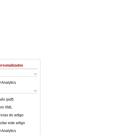
ersonalizados
 Analytics
uês (pdf)
 em XML
cias do artigo
itar este artigo
 Analytics