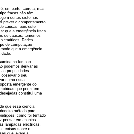
é, em parte, correta, mas
tipo fracas não têm
 regem certos sistemas
el prever o comportamento
de causas, pois este
sar que a emergência fraca
des de causas, tomemos
mblemáticos. Redes
tipo de computação
De modo que a emergência
idade.
esumida no famoso
ão podemos derivar as
r as propriedades
 observar o seu
var como essas
esposta emergente do
empíricas que permitem
desejadas constitui uma
 de que essa ciência
rdadeiro método para
ndições, como foi tentado
faz pensar em ensaios
as lâmpadas eléctricas.
as coisas sobre o
sas que levam a