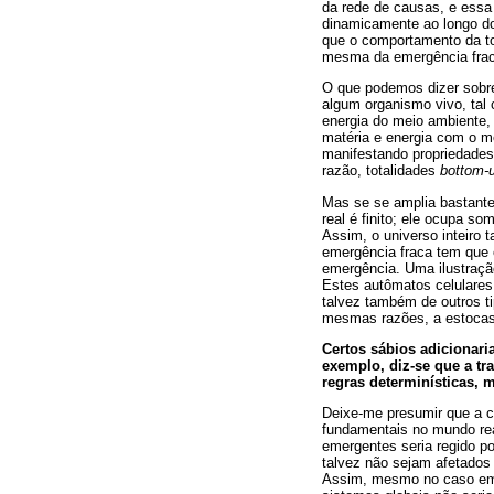
da rede de causas, e essa
dinamicamente ao longo do
que o comportamento da to
mesma da emergência frac
O que podemos dizer sobre
algum organismo vivo, tal 
energia do meio ambiente,
matéria e energia com o m
manifestando propriedades
razão, totalidades
bottom-
Mas se se amplia bastante 
real é finito; ele ocupa s
Assim, o universo inteiro
emergência fraca tem que 
emergência. Uma ilustraçã
Estes autômatos celulares
talvez também de outros t
mesmas razões, a estocast
Certos sábios adicionar
exemplo, diz-se que a t
regras determinísticas,
Deixe-me presumir que a c
fundamentais no mundo real
emergentes seria regido p
talvez não sejam afetados
Assim, mesmo no caso em 