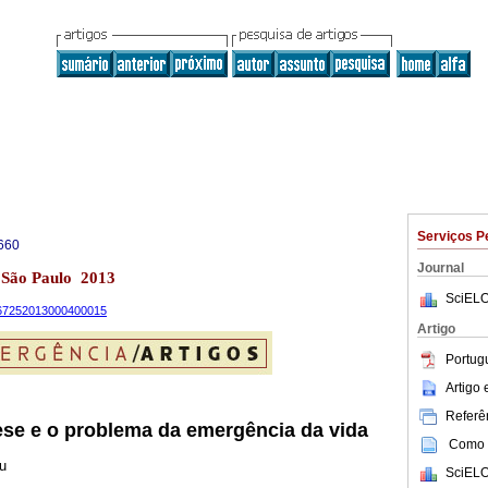
Serviços P
660
Journal
4 São Paulo 2013
SciELO
9-67252013000400015
Artigo
Portug
Artigo
Referên
tese e o problema da emergência da vida
Como c
u
SciELO