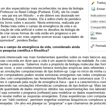
Traduç
 um dos especialistas mais reconhecidos na área da biologia
Enviar 
l. Professor no Reed College (Portland, EUA), ele foi criado
- seu pai era um filósofo -, e ele obteve seu doutorado em
Indicadore
de Berkeley, Estados Unidos. Ele é editor-chefe do periódico
Links rela
ios livros sobre o assunto. Nesta entrevista, realizada por
 Bedau trata sobre o campo da emergência da vida e as
Compartilh
iação de vida artificial e sobre os desafios da biologia de
de criar novas formas de vida estão em progresso e em
Mais
 que é cada vez mais urgente exercer essas capacidades de
Mais
sponsável", pondera Bedau.
Permali
ara o campo da emergência da vida, considerado ainda
 pesquisa científica e filosófica?
está interessado nas mais fundamentais questões sobre os mais básicos asp
soas concorda em dizer que a
vida
é um aspecto básico da realidade. As cois
nertes e passivas. Sabemos muito a propósito da biologia molecular das for
 vivos, e este conhecimento fornece restrições empíricas úteis referentes à
 as simulações computacionais do tipo
bottom-up
. Logo no início da minha c
om computadores podem revelar estruturas emergentes nas redes complexas r
ções com computadores nas ferramentas filosóficas que costumava usar. O v
es é capturado pela noção de
emergência fraca
- que é a característica cos
arecendo nas simulações informáticas complexas de tipo
bottom-up.
Mais tar
e quantidade de dados empíricos obtidos nas experimentações nos laborató
l seja somente o programa (
software
) para modelizar os dados experimentais 
m revelar melhor as respostas emergentes. Estas experiências com comput
por um "robô cientista", permitem engenhar sistemas bioquímicos complexos
esejadas. Um alvo era planejar ou "programar" o que chamamos de protocélul