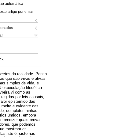
ão automática
este artigo por email
s
cionados
ar
nk
ectos da realidade. Penso
as que são vivas e ativas
mas simples de vida, e
 especulação filosófica.
arreira vi como as
egidas por leis causais,
alor epistêmico das
tumeira e evidente das
de, completei minhas
rios úmidos, embora
e predizer quais provas
adores, que podemos
 que mostram as
as,isto é, sistemas