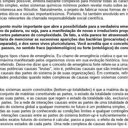
 simples possível, embora bastante complexos para mostrar todas as caract
to simples, estes sistemas químicos mínimos podem revelar muito sobre as 
interessa aos filósofos. Naturalmente, o projeto de
fabricar
novas formas de v
os éticos e sociais importantíssimos. Portanto, fui também envolvido em ini
cas relevantes da chamada responsabilidade social científica.
 ponto muito importante que abre a possibilidade para a verdadeira em
no da palavra, ou seja, para a manifestação de novas e irreduzíveis pro
ertos patamares de complexidade. De fato, a vida parece ter atravessa
taria de mencionar as sucessivas aparições das bactérias (procariotas) e
eparado), e dos seres vivos pluricelulares. Você acredita que o concei
 passos, no sentido fraco (epistemológico) ou forte (ontológico) do con
 alguns tipos chave de emergência. Eu chamo de
emergência criativa
o que se
máxima manifestado pelos organismos vivos em sua evolução histórica. Isso
referindo. Deixe-me dizer que o conceito de
emergência forte
refere-se a uma
mas potências causais "brutas", isto é, potências causais que são irreduzíveis
causais das partes do sistema (e de suas organizações). Em contraste, ref
iedades produzidas quando redes complexas de causas regem sistemas cons
a dos sistemas assim construídos (
bottom-up totalidades
) é que a matéria da 
onjunto de matérias constituindo as partes, o estado da totalidade consta 
s suas partes, e as causas que regem o estado da totalidade são, exclusi
partes. Se a rede de interações causais entre as partes de uma totalidade d
xato do sistema global a qualquer momento no futuro é um problema simples
odas as suas partes (e conhecendo as condições limites e qualquer contingên
 interações causais entre as partes do sistema
bottom-up
é suficientemente 
ados exatos futuros do sistema é calcular, passo a passo, o efeito da rede d
essivos estados de cada parte. Uma rede complexa de causas desse tipo é 