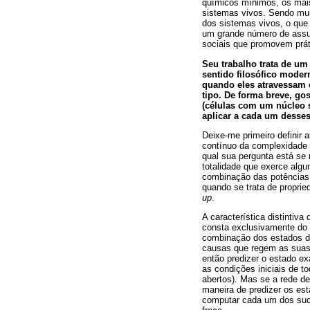
químicos mínimos, os mais
sistemas vivos. Sendo mui
dos sistemas vivos, o que 
um grande número de assunt
sociais que promovem práti
Seu trabalho trata de um
sentido filosófico moder
quando eles atravessam c
tipo. De forma breve, gos
(células com um núcleo s
aplicar a cada um desses
Deixe-me primeiro definir
contínuo da complexidade 
qual sua pergunta está se 
totalidade que exerce algu
combinação das potências 
quando se trata de propr
up
.
A característica distintiv
consta exclusivamente do c
combinação dos estados da
causas que regem as suas 
então predizer o estado e
as condições iniciais de t
abertos). Mas se a rede de
maneira de predizer os est
computar cada um dos suc