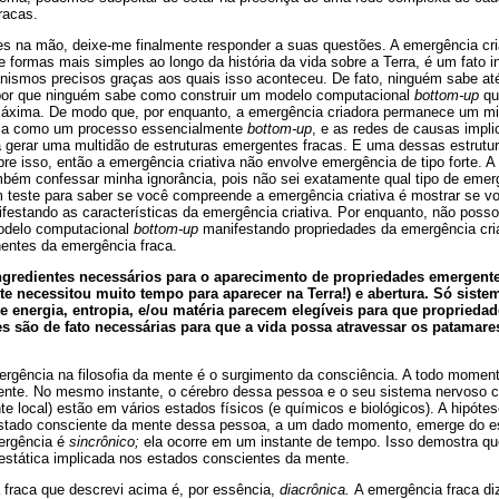
racas.
es na mão, deixe-me finalmente responder a suas questões. A emergência cri
e formas mais simples ao longo da história da vida sobre a Terra, é um fato i
smos precisos graças aos quais isso aconteceu. De fato, ninguém sabe até
 por que ninguém sabe como construir um modelo computacional
bottom-up
qu
máxima. De modo que, por enquanto, a emergência criadora permanece um mi
ica como um processo essencialmente
bottom-up
, e as redes de causas impl
 gerar uma multidão de estruturas emergentes fracas. E uma dessas estrutu
obre isso, então a emergência criativa não envolve emergência de tipo forte. 
ambém confessar minha ignorância, pois não sei exatamente qual tipo de emer
m teste para saber se você compreende a emergência criativa é mostrar se vo
estando as características da emergência criativa. Por enquanto, não posso 
odelo computacional
bottom-up
manifestando propriedades da emergência cri
nentes da emergência fraca.
ngredientes necessários para o aparecimento de propriedades emergente
te necessitou muito tempo para aparecer na Terra!) e abertura. Só sistem
e energia, entropia, e/ou matéria parecem elegíveis para que propried
s são de fato necessárias para que a vida possa atravessar os patamare
ergência na filosofia da mente é o surgimento da consciência. A todo mome
nte. No mesmo instante, o cérebro dessa pessoa e o seu sistema nervoso c
e local) estão em vários estados físicos (e químicos e biológicos). A hipóte
estado consciente da mente dessa pessoa, a um dado momento, emerge do e
ergência é
sincrônico;
ela ocorre em um instante de tempo. Isso demostra q
 estática implicada nos estados conscientes da mente.
 fraca que descrevi acima é, por essência,
diacrônica.
A emergência fraca di