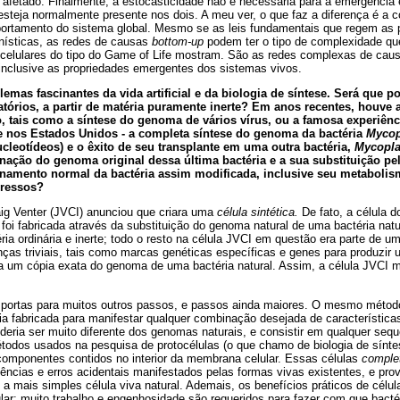
 afetado. Finalmente, a estocasticidade não é necessária para a emergência 
esteja normalmente presente nos dois. A meu ver, o que faz a diferença é a 
ortamento do sistema global. Mesmo se as leis fundamentais que regem as 
nísticas, as redes de causas
bottom-up
podem ter o tipo de complexidade qu
celulares do tipo do Game of Life mostram. São as redes complexas de ca
inclusive as propriedades emergentes dos sistemas vivos.
emas fascinantes da vida artificial e da biologia de síntese. Será que
atórios, a partir de matéria puramente inerte? Em anos recentes, houve
, tais como a síntese do genoma de vários vírus, ou a famosa experiênc
pe nos Estados Unidos - a completa síntese do genoma da bactéria
Mycop
leotídeos) e o êxito de seu transplante em uma outra bactéria,
Mycopla
nação do genoma original dessa última bactéria e a sua substituição pel
onamento normal da bactéria assim modificada, inclusive seu metabolis
gressos?
aig Venter (JVCI) anunciou que criara uma
célula sintética.
De fato, a célula 
 foi fabricada através da substituição do genoma natural de uma bactéria natur
éria ordinária e inerte; todo o resto na célula JVCI em questão era parte de u
as triviais, tais como marcas genéticas específicas e genes para produzir 
era um cópia exata do genoma de uma bactéria natural. Assim, a célula JVC
 portas para muitos outros passos, e passos ainda maiores. O mesmo método
 fabricada para manifestar qualquer combinação desejada de característica
ria ser muito diferente dos genomas naturais, e consistir em qualquer sequ
todos usados na pesquisa de protocélulas (o que chamo de biologia de sínt
 componentes contidos no interior da membrana celular. Essas células
comple
gências e erros acidentais manifestados pelas formas vivas existentes, e pr
a mais simples célula viva natural. Ademais, os benefícios práticos de célu
lar; muito trabalho e engenhosidade são requeridos para fazer com que bact