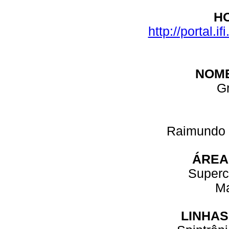
H
http://portal.i
NOM
Gr
Raimundo 
ÁREA
Superc
M
LINHAS