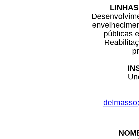
LINHAS
Desenvolvime
envelhecimen
públicas 
Reabilita
pr
IN
Une
delmasso@
NOM