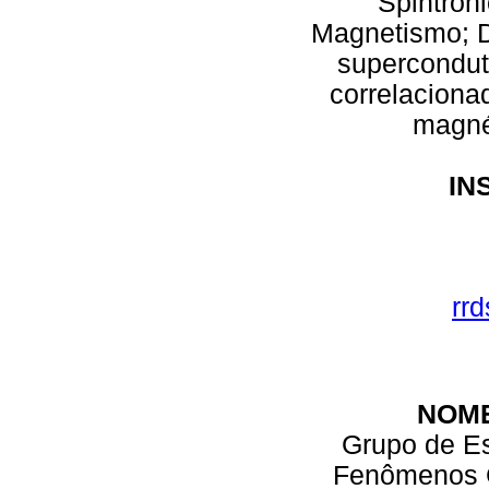
Spintrôn
Magnetismo; D
supercondut
correlaciona
magné
IN
rrd
NOM
Grupo de Es
Fenômenos C