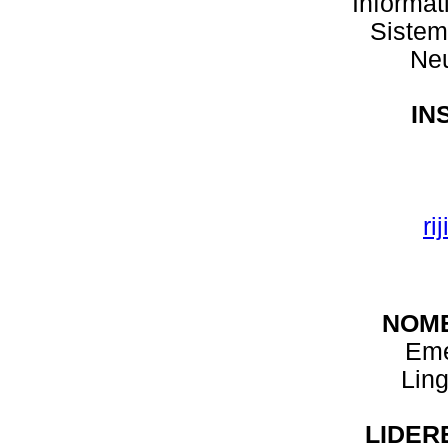
Informát
Sistem
Neu
IN
ri
NOM
Eme
Lin
LIDER