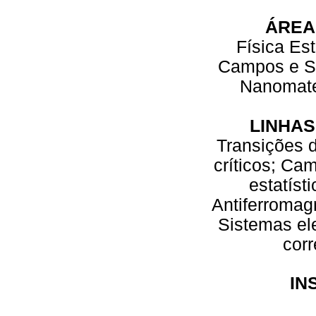
ÁREA
Física Est
Campos e S
Nanomate
LINHAS
Transições 
críticos; Ca
estatíst
Antiferromag
Sistemas el
cor
IN