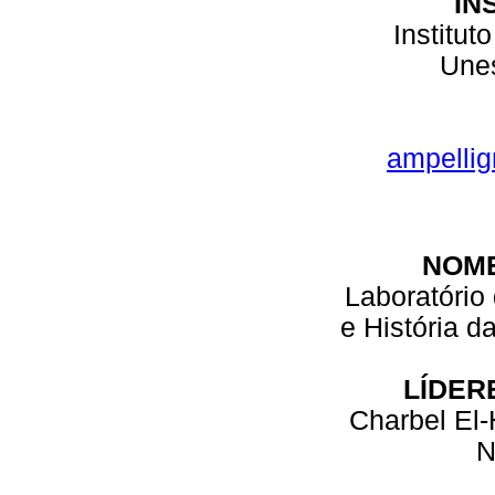
IN
Institut
Unes
ampellig
NOM
Laboratório 
e História d
LÍDER
Charbel El-
N