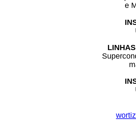
e 
IN
LINHAS
Supercond
m
IN
worti