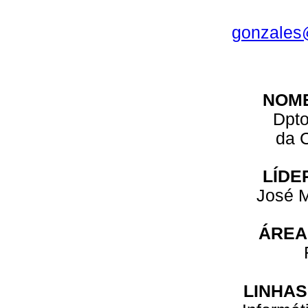
gonzales@
NOM
Dpto
da 
LÍDE
José M
ÁREA
LINHAS