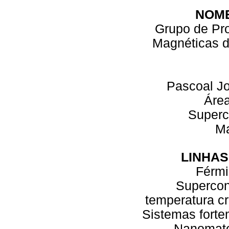
NOM
Grupo de Pro
Magnéticas 
Pascoal Jo
Áre
Superc
M
LINHAS
Férmi
Supercon
temperatura cr
Sistemas forte
Nanomate