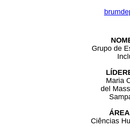
brumde
NOM
Grupo de E
Inc
LÍDER
Maria 
del Mass
Sampai
ÁREA
Ciências H