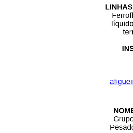
LINHAS
Ferrof
líquido
te
IN
afigue
NOM
Grupo
Pesad