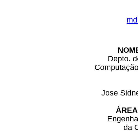
md
NOM
Depto. d
Computação 
Jose Sidn
ÁREA
Engenhar
da 