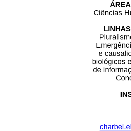
ÁREA
Ciências 
LINHAS
Pluralism
Emergênci
e causali
biológicos 
de informa
Conc
IN
charbel.