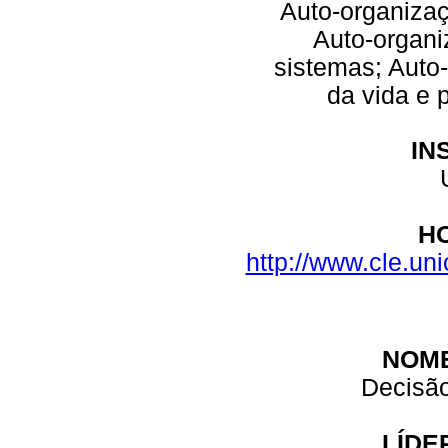
Auto-organizaç
Auto-organi
sistemas; Auto
da vida e 
IN
H
http://www.cle.un
NOM
Decisão
LÍDE