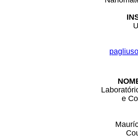
IN
paglius
NOM
Laboratóri
e Co
Maurí
Cou