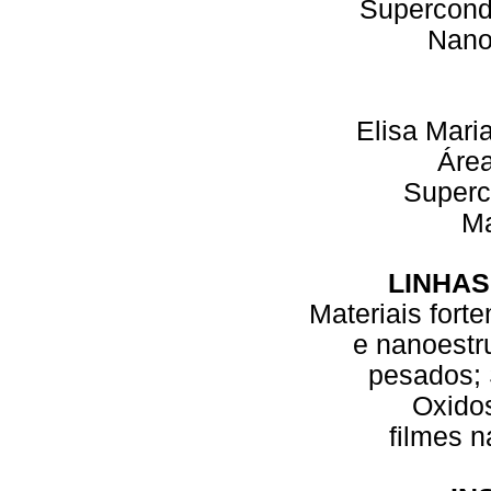
Supercond
Nano
Elisa Mari
Áre
Superc
M
LINHAS
Materiais fort
e nanoestr
pesados; 
Oxido
filmes 