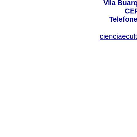
Vila Buar
CEP
Telefone
cienciaecul