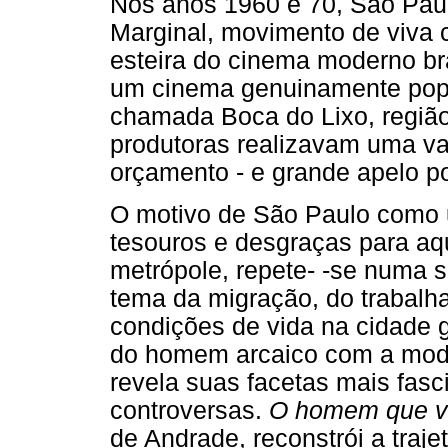
Nos anos 1960 e 70, São Paul
Marginal, movimento de viva 
esteira do cinema moderno br
um cinema genuinamente popul
chamada Boca do Lixo, região
produtoras realizavam uma va
orçamento - e grande apelo po
O motivo de São Paulo com
tesouros e desgraças para a
metrópole, repete- -se numa s
tema da migração, do trabalh
condições de vida na cidade 
do homem arcaico com a mode
revela suas facetas mais fasc
controversas.
O homem que v
de Andrade, reconstrói a traj