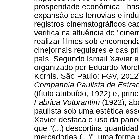
prosperidade econômica - bas
expansão das ferrovias e indu
registros cinematográficos ca
verifica na afluência do "cin
realizar filmes sob encomenda
cinejornais regulares e das p
país. Segundo Ismail Xavier
organizado por Eduardo Moret
Kornis. São Paulo: FGV, 2012
Companhia Paulista de Estrad
(título atribuído, 1922) e, pri
Fabrica Votorantim
(1922), ab
paulista sob uma estética ess
Xavier destaca o uso da pan
que "(...) descortina quantida
mercadorias (...)", uma forma 