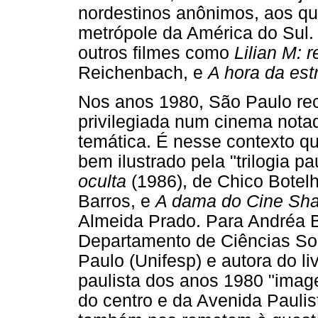
nordestinos anônimos, aos qua
metrópole da América do Sul.
outros filmes como
Lilian M: r
Reichenbach, e
A hora da est
Nos anos 1980, São Paulo re
privilegiada num cinema nota
temática. É nesse contexto q
bem ilustrado pela "trilogia pa
oculta
(1986), de Chico Botel
Barros, e
A dama do Cine Sh
Almeida Prado. Para Andréa B
Departamento de Ciências Soc
Paulo (Unifesp) e autora do li
paulista dos anos 1980 "ima
do centro e da Avenida Paulis