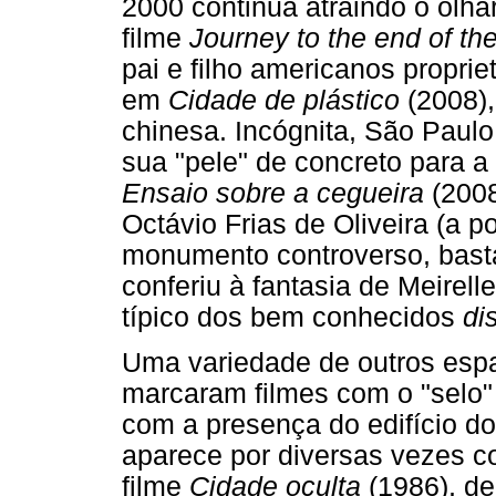
2000 continua atraindo o olha
filme
Journey to the end of the
pai e filho americanos proprie
em
Cidade de plástico
(2008),
chinesa. Incógnita, São Paul
sua "pele" de concreto para a
Ensaio sobre a cegueira
(2008
Octávio Frias de Oliveira (a p
monumento controverso, bastan
conferiu à fantasia de Meirelle
típico dos bem conhecidos
di
Uma variedade de outros espa
marcaram filmes com o "selo"
com a presença do edifício d
aparece por diversas vezes c
filme
Cidade oculta
(1986), de