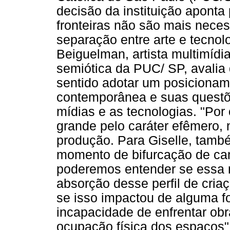
decisão da instituição apont
fronteiras não são mais neces
separação entre arte e tecnol
Beiguelman, artista multimíd
semiótica da PUC/ SP, avalia q
sentido adotar um posicioname
contemporânea e suas questõ
mídias e as tecnologias. "Por 
grande pelo caráter efêmero, 
produção. Para Giselle, tamb
momento de bifurcação de cam
poderemos entender se essa 
absorção desse perfil de cria
se isso impactou de alguma f
incapacidade de enfrentar obr
ocupação física dos espaços",