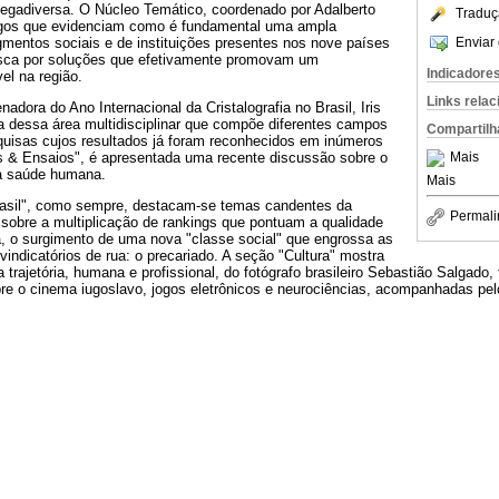
egadiversa. O Núcleo Temático, coordenado por Adalberto
Traduç
tigos que evidenciam como é fundamental uma ampla
gmentos sociais e de instituições presentes nos nove países
Enviar 
sca por soluções que efetivamente promovam um
Indicadore
el na região.
Links rela
adora do Ano Internacional da Cristalografia no Brasil, Iris
cia dessa área multidisciplinar que compõe diferentes campos
Compartilh
quisas cujos resultados já foram reconhecidos em inúmeros
s & Ensaios", é apresentada uma recente discussão sobre o
Mais
na saúde humana.
Mais
asil", como sempre, destacam-se temas candentes da
Permali
 sobre a multiplicação de rankings que pontuam a qualidade
a, o surgimento de uma nova "classe social" que engrossa as
vindicatórios de rua: o precariado. A seção "Cultura" mostra
 trajetória, humana e profissional, do fotógrafo brasileiro Sebastião Salgado,
bre o cinema iugoslavo, jogos eletrônicos e neurociências, acompanhadas p