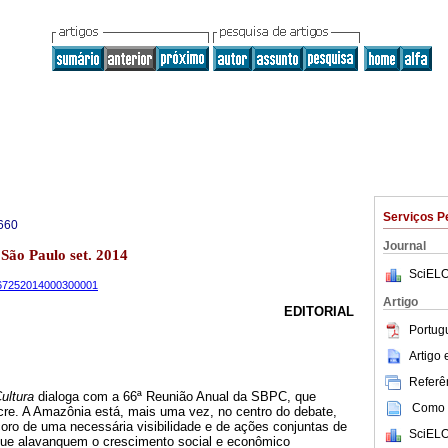
Serviços P
660
Journal
 São Paulo set. 2014
SciELO
9-67252014000300001
Artigo
EDITORIAL
Portug
Artigo
Referên
ultura
dialoga com a 66ª Reunião Anual da SBPC, que
Como c
cre. A Amazônia está, mais uma vez, no centro do debate,
oro de uma necessária visibilidade e de ações conjuntas de
SciELO
que alavanquem o crescimento social e econômico