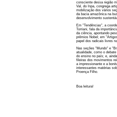
consciente dessa região m
Val, do Inpa, congrega ar
mobilização dos vários se
da bacia amazônica na bu
desenvolvimento sustentáv
Em "Tendências", a coorden
Torriani, fala da importân
da ciência, apontando pes
prêmios Nobel; em "Artigo
papel dos radicais livres 
Nas seções "Mundo" e "Br
atualidade, como o debate
do ensino no país; e, aind
fileiras dos movimentos rei
a impressionante e a bonita
interessantes matérias so
Proença Filho.
Boa leitura!