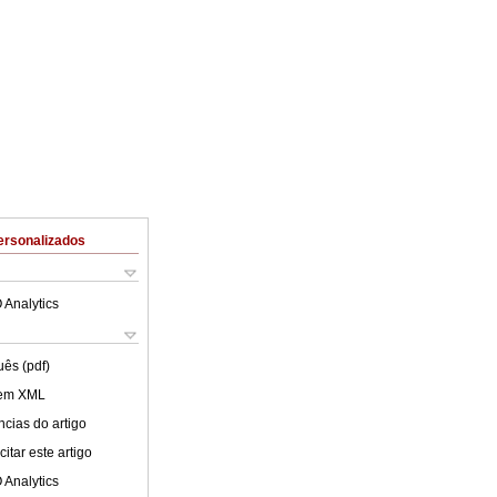
ersonalizados
 Analytics
uês (pdf)
 em XML
cias do artigo
itar este artigo
 Analytics