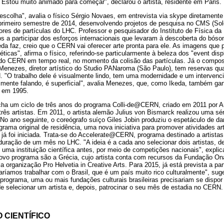
Estou muito animado para começar", declarou o artista, residente em Paris.
escolha", avalia o físico Sérgio Novaes, em entrevista via skype diretamen
primeiro semestre de 2014, desenvolvendo projetos de pesquisa no CMS (So
res de partículas do LHC. Professor e pesquisador do Instituto de Física d
ros a participar dos esforços internacionais que levaram à descoberta do bós
keda faz, creio que o CERN vai oferecer arte pronta para ele. As imagens que 
éticas", afirma o físico, referindo-se particularmente à beleza dos "event di
o CERN em tempo real, no momento da colisão das partículas. Já o composi
 Menezes, diretor artístico do Studio PANaroma (São Paulo), tem reservas qu
. "O trabalho dele é visualmente lindo, tem uma modernidade e um intervenc
lmente falando, é superficial", avalia Menezes, que, como Ikeda, também ga
, em 1995.
echa um ciclo de três anos do programa Colli-de@CERN, criado em 2011 por A
 três artistas. Em 2011, o artista alemão Julius von Bismarck realizou uma s
. No ano seguinte, o coreógrafo suíço Giles Jobin produziu o espetáculo de d
rama original de residência, uma nova iniciativa para promover atividades ar
io já foi iniciada. Trata-se do Accelerate@CERN, programa destinado a artist
uração de um mês no LHC. "A ideia é a cada ano selecionar dois artistas, de
uma instituição científica antes, por meio de competições nacionais", explic
ovo programa são a Grécia, cujo artista conta com recursos da Fundação Ona
a organização Pro Helvetia in Creative Arts. Para 2015, já está prevista a par
aríamos trabalhar com o Brasil, que é um país muito rico culturalmente", sug
 programa, uma ou mais fundações culturais brasileiras precisariam se disp
de selecionar um artista e, depois, patrocinar o seu mês de estadia no CERN.
 CIENTÍFICO