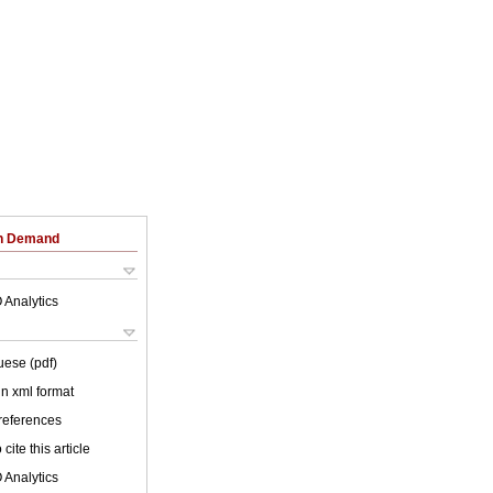
on Demand
 Analytics
uese (pdf)
 in xml format
 references
cite this article
 Analytics