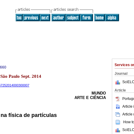
Services 
6660
Journal
3 São Paulo Sept. 2014
SciELO
9-67252014000300007
Article
MUNDO
ARTE E CIÊNCIA
Portug
Article
Article
 na física de partículas
How to 
SciELO