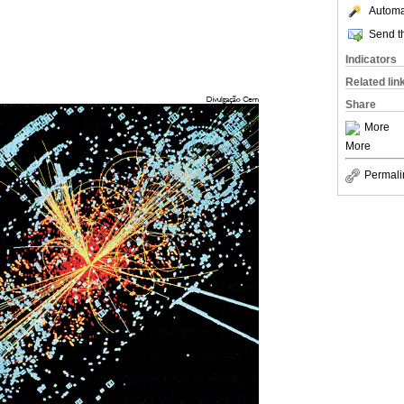
Automat
Send th
Indicators
Related lin
Share
More
More
Permali