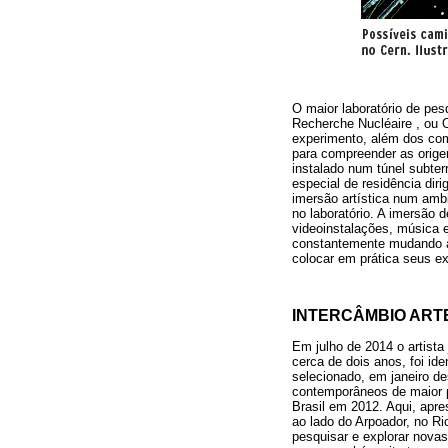
O maior laboratório de pes
Recherche Nucléaire , ou 
experimento, além dos comp
para compreender as orige
instalado num túnel subte
especial de residência diri
imersão artística num ambi
no laboratório. A imersão 
videoinstalações, música e
constantemente mudando a
colocar em prática seus ex
INTERCÂMBIO ARTE
Em julho de 2014 o artist
cerca de dois anos, foi id
selecionado, em janeiro des
contemporâneos de maior 
Brasil em 2012. Aqui, apr
ao lado do Arpoador, no R
pesquisar e explorar nova