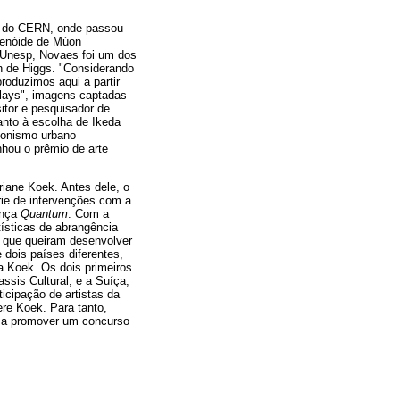
te do CERN, onde passou
lenóide de Múon
a Unesp, Novaes foi um dos
on de Higgs. "Considerando
produzimos aqui a partir
splays", imagens captadas
tor e pesquisador de
anto à escolha de Ikeda
ionismo urbano
nhou o prêmio de arte
riane Koek. Antes dele, o
érie de intervenções com a
ança
Quantum
. Com a
tísticas de abrangência
as que queiram desenvolver
 dois países diferentes,
a Koek. Os dois primeiros
ssis Cultural, e a Suíça,
ticipação de artistas da
ere Koek. Para tanto,
or a promover um concurso