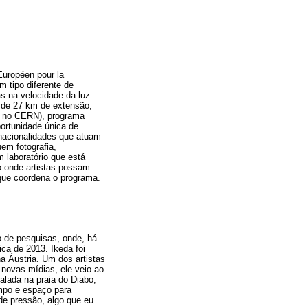
Européen pour la
 tipo diferente de
s na velocidade da luz
s de 27 km de extensão,
ão no CERN), programa
portunidade única de
s nacionalidades que atuam
em fotografia,
 laboratório que está
 onde artistas possam
 que coordena o programa.
o de pesquisas, onde, há
ca de 2013. Ikeda foi
na Áustria. Um dos artistas
ovas mídias, ele veio ao
talada na praia do Diabo,
empo e espaço para
de pressão, algo que eu