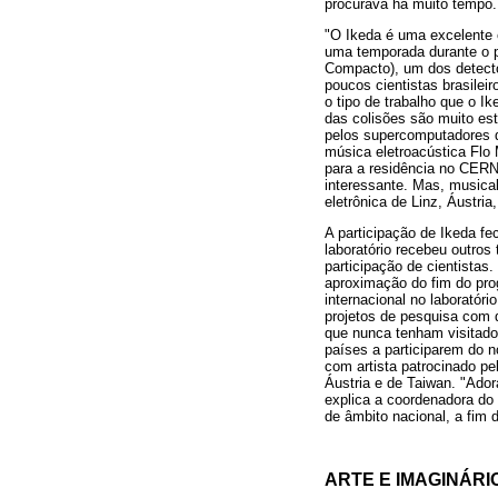
procurava há muito tempo. 
"O Ikeda é uma excelente 
uma temporada durante o 
Compacto), um dos detecto
poucos cientistas brasilei
o tipo de trabalho que o I
das colisões são muito est
pelos supercomputadores d
música eletroacústica Flo
para a residência no CERN
interessante. Mas, musica
eletrônica de Linz, Áustria
A participação de Ikeda f
laboratório recebeu outros
participação de cientistas
aproximação do fim do prog
internacional no laboratór
projetos de pesquisa com d
que nunca tenham visitado 
países a participarem do n
com artista patrocinado pel
Áustria e de Taiwan. "Ador
explica a coordenadora do
de âmbito nacional, a fim 
ARTE E IMAGINÁRIO