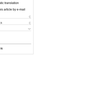
ic translation
is article by e-mail
ks
nk