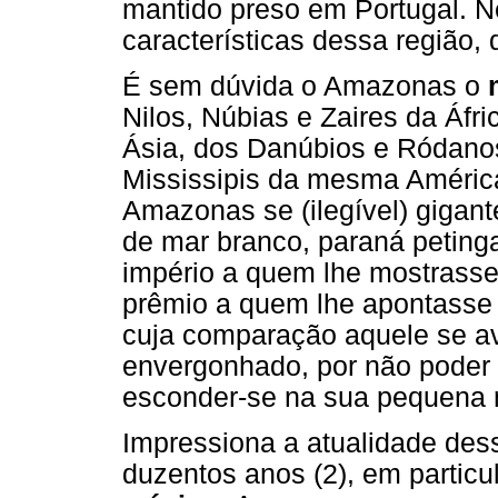
mantido preso em Portugal. Ne
características dessa região, d
É sem dúvida o Amazonas o
Nilos, Núbias e Zaires da Áfr
Ásia, dos Danúbios e Ródanos
Mississipis da mesma América
Amazonas se (ilegível) gigan
de mar branco, paraná petinga
império a quem lhe mostrasse 
prêmio a quem lhe apontasse
cuja comparação aquele se av
envergonhado, por não poder c
esconder-se na sua pequena 
Impressiona a atualidade des
duzentos anos (2), em particu