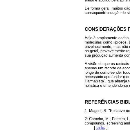
efeito é abolido pela admin
De forma geral, muitos da
consequente indução do si
CONSIDERAÇÕES F
Hoje é amplamente aceito
moléculas como lipídeos, D
envelhecimento, mas não da
no geral, provavelmente r
sua produção aumenta cont
A visão de que os radicais
apenas um recorte da enor
longe de compreender todo
necessário aprofundar o de
Harmanista", que abranja 
holística e entendendo-s
REFERÊNCIAS BIB
1. Magder, S. "Reactive ox
2. Carocho, M.; Ferreira, I
compounds, screening and 
[
Links
]