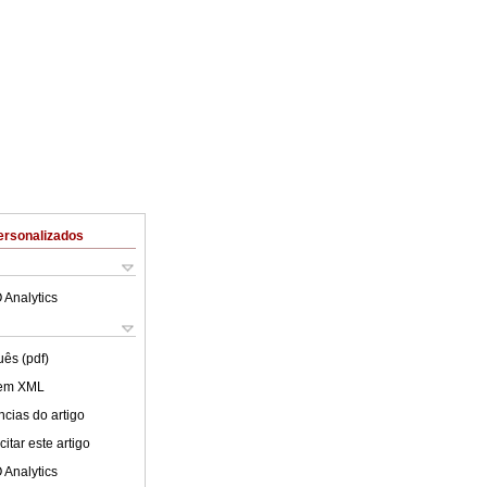
ersonalizados
 Analytics
uês (pdf)
 em XML
cias do artigo
itar este artigo
 Analytics