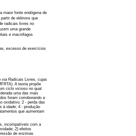
 a maior fonte endógena de
partir de elétrons que
e radicais livres no
duzem uma grande
eliais e macrófagos
as, excesso de exercícios
via Radicais Livres, cujas
MFRTA). A teoria propõe
um ciclo vicioso no qual
siderada uma das mais
ados foram corroborando a
o oxidativo; 2 - perda das
 à idade; 4 - produção
 tratamentos que aumentam
os, incompatíveis com a
vidade; 2) efeitos
xpressão de enzimas