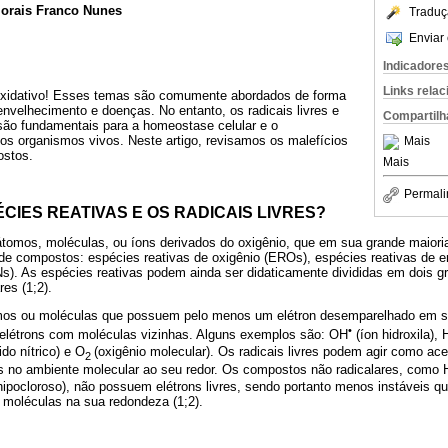
 Morais Franco Nunes
Traduç
Enviar 
Indicadore
Links rela
 oxidativo! Esses temas são comumente abordados de forma
envelhecimento e doenças. No entanto, os radicais livres e
Compartilh
são fundamentais para a homeostase celular e o
s organismos vivos. Neste artigo, revisamos os malefícios
Mais
ostos.
Mais
Permali
CIES REATIVAS E OS RADICAIS LIVRES?
átomos, moléculas, ou íons derivados do oxigênio, que em sua grande maiori
 de compostos: espécies reativas de oxigênio (EROs), espécies reativas de 
Ns). As espécies reativas podem ainda ser didaticamente divididas em dois gru
es (1;2).
omos ou moléculas que possuem pelo menos um elétron desemparelhado em seu
•
e elétrons com moléculas vizinhas. Alguns exemplos são: OH
(íon hidroxila),
do nítrico) e O
(oxigênio molecular). Os radicais livres podem agir como ac
2
ões no ambiente molecular ao seu redor. Os compostos não radicalares, como 
hipocloroso), não possuem elétrons livres, sendo portanto menos instáveis qu
moléculas na sua redondeza (1;2).