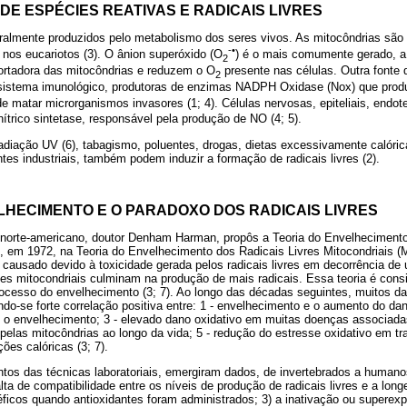
E ESPÉCIES REATIVAS E RADICAIS LIVRES
turalmente produzidos pelo metabolismo dos seres vivos. As mitocôndrias são
-•
s nos eucariotos (3). O ânion superóxido (O
) é o mais comumente gerado, a 
2
rtadora das mitocôndrias e reduzem o O
presente nas células. Outra fonte d
2
 sistema imunológico, produtoras de enzimas NADPH Oxidase (Nox) que pro
e matar microrganismos invasores (1; 4). Células nervosas, epiteliais, endot
trico sintetase, responsável pela produção de NO (4; 5).
adiação UV (6), tabagismo, poluentes, drogas, dietas excessivamente calóric
ntes industriais, também podem induzir a formação de radicais livres (2).
LHECIMENTO E O PARADOXO DOS RADICAIS LIVRES
 norte-americano, doutor Denham Harman, propôs a Teoria do Envelhecimento 
s, em 1972, na Teoria do Envelhecimento dos Radicais Livres Mitocondriais (
causado devido à toxicidade gerada pelos radicais livres em decorrência de 
tes mitocondriais culminam na produção de mais radicais. Essa teoria é con
processo do envelhecimento (3; 7). Ao longo das décadas seguintes, muitos d
do-se forte correlação positiva entre: 1 - envelhecimento e o aumento do dan
 o envelhecimento; 3 - elevado dano oxidativo em muitas doenças associadas
s pelas mitocôndrias ao longo da vida; 5 - redução do estresse oxidativo em
ões calóricas (3; 7).
tos das técnicas laboratoriais, emergiram dados, de invertebrados a human
ta de compatibilidade entre os níveis de produção de radicais livres e a longe
éficos quando antioxidantes foram administrados; 3) a inativação ou supere