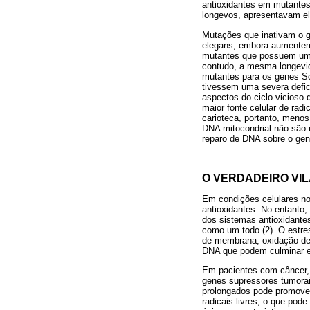
antioxidantes em mutantes
longevos, apresentavam ele
Mutações que inativam o g
elegans, embora aumentem
mutantes que possuem um ú
contudo, a mesma longevid
mutantes para os genes So
tivessem uma severa defic
aspectos do ciclo vicioso
maior fonte celular de radi
carioteca, portanto, menos
DNA mitocondrial não são 
reparo de DNA sobre o gen
O VERDADEIRO VI
Em condições celulares nor
antioxidantes. No entanto
dos sistemas antioxidantes
como um todo (2). O estre
de membrana; oxidação de 
DNA que podem culminar e
Em pacientes com câncer, 
genes supressores tumorais
prolongados pode promover
radicais livres, o que pod