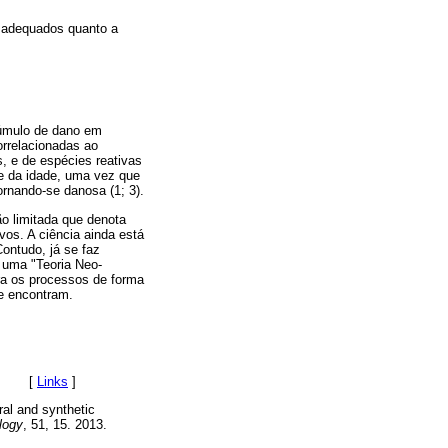
s adequados quanto a
cúmulo de dano em
orrelacionadas ao
, e de espécies reativas
e da idade, uma vez que
rnando-se danosa (1; 3).
ão limitada que denota
os. A ciência ainda está
ontudo, já se faz
a uma "Teoria Neo-
ra os processos de forma
e encontram.
06. [
Links
]
ral and synthetic
logy
, 51, 15. 2013.