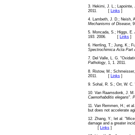
3. Hekimi, J. L.; Lapointe,
2011. [
Links
]
4. Lambeth, J. D.; Neish, 
Mechanisms of Disease
, 
5. Moncada, S.; Higgs, E. A
193. 2006. [
Links
]
6. Herrling, T.; Jung, K.;
Spectrochimica Acta Part 
7. Del Valle, L. G. "Oxidat
Pathology
, 1, 1. 2011.
8. Ristow, M.; Schmeisser,
2011. [
Links
]
9. Sohal, R. S.; Orr, W. C
10. Van Raamsdonk, J. M.; 
Caenorhabditis elegans
".
P
11. Van Remmen, H.; et al.
but does not accelerate ag
12. Zhang, Y.; Iet al. "Mi
damage and a greater incid
[
Links
]