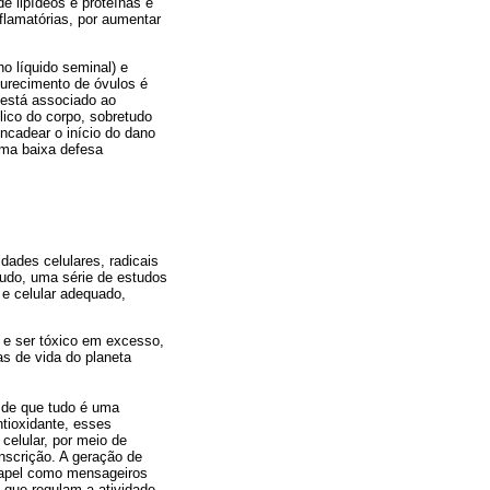
e lipídeos e proteínas e
flamatórias, por aumentar
no líquido seminal) e
durecimento de óvulos é
 está associado ao
ico do corpo, sobretudo
ncadear o início do dano
uma baixa defesa
dades celulares, radicais
tudo, uma série de estudos
 e celular adequado,
 e ser tóxico em excesso,
as de vida do planeta
o de que tudo é uma
ntioxidante, esses
celular, por meio de
nscrição. A geração de
 papel como mensageiros
s que regulam a atividade