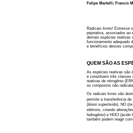
Felipe Martelli; Francis
Radicais livres! Estresse
pejorativa, associados ao 
demais espécies reativas 
funcionamento adequado do
e benefícios desses comp
QUEM SÃO AS ESPÉ
As espécies reativas são 
e constituem três classes
reativas de nitrogênio (ER
os compostos não radicalar
Os radicais livres são át
permite a transferência d
(ânion superóxido), NO (óxi
elétrons, criando alteraç
hidrogênio) e HOCl (ácido 
também podem reagir com 