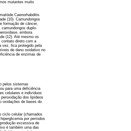
smos mutantes muito
ematóide Caenorhabditis
dade (10). Camundongos
e formação de câncer,
a, camundongos duplo-
 peroxidase, embora
ade (12). Até mesmo os
 contato direto com a
a vez, fica protegido pela
níveis de dano oxidativo no
ficiência de enzimas de
ão pelos sistemas
ou para uma deficiência
es celulares e indivíduos
 peroxidação dos lipídeos
mo oxidações de bases do
o ciclo celular (chamados
hiperglicemia por períodos
e produção excessiva de
dativo é também uma das