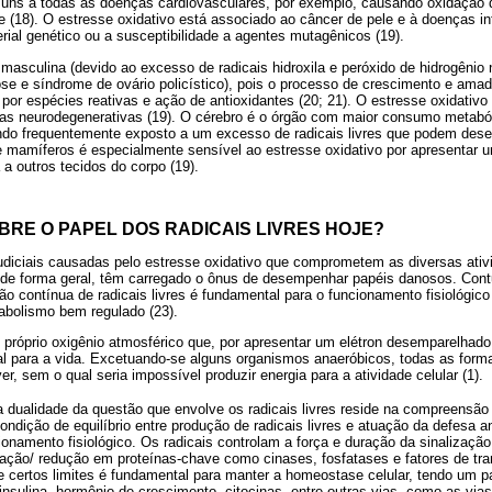
muns a todas as doenças cardiovasculares, por exemplo, causando oxidação d
e (18). O estresse oxidativo está associado ao câncer de pele e à doenças in
ial genético ou a susceptibilidade a agentes mutagênicos (19).
 masculina (devido ao excesso de radicais hidroxila e peróxido de hidrogênio 
se e síndrome de ovário policístico), pois o processo de crescimento e ama
por espécies reativas e ação de antioxidantes (20; 21). O estresse oxidativo
s neurodegenerativas (19). O cérebro é o órgão com maior consumo metaból
cando frequentemente exposto a um excesso de radicais livres que podem dese
de mamíferos é especialmente sensível ao estresse oxidativo por apresentar 
a outros tecidos do corpo (19).
BRE O PAPEL DOS RADICAIS LIVRES HOJE?
diciais causadas pelo estresse oxidativo que comprometem as diversas ativi
s, de forma geral, têm carregado o ônus de desempenhar papéis danosos. Con
o contínua de radicais livres é fundamental para o funcionamento fisiológico
abolismo bem regulado (23).
 próprio oxigênio atmosférico que, por apresentar um elétron desemparelhado
ial para a vida. Excetuando-se alguns organismos anaeróbicos, todas as form
r, sem o qual seria impossível produzir energia para a atividade celular (1).
a dualidade da questão que envolve os radicais livres reside na compreensã
dição de equilíbrio entre produção de radicais livres e atuação da defesa a
namento fisiológico. Os radicais controlam a força e duração da sinalização 
dação/ redução em proteínas-chave como cinases, fosfatases e fatores de tra
de certos limites é fundamental para manter a homeostase celular, tendo um
insulina, hormônio de crescimento, citocinas, entre outras vias, como as via