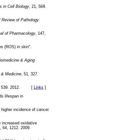
s in Cell Biology
, 21, 569.
 Review of Pathology:
nal of Pharmacology
, 147,
es (ROS) in skin".
iomedicine & Aging
y & Medicine
, 51, 327.
2, 539. 2012. [
Links
]
s lifespan in
 higher incidence of cancer
e increased oxidative
, 64, 1212. 2009.