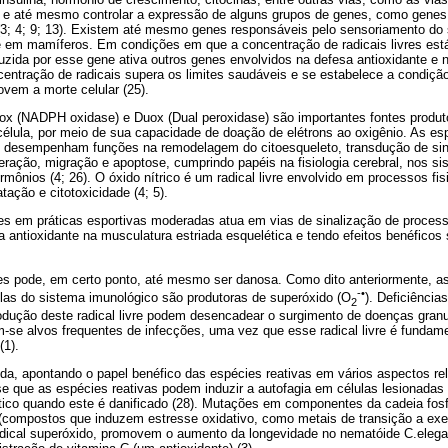
 e até mesmo controlar a expressão de alguns grupos de genes, como genes
3; 4; 9; 13). Existem até mesmo genes responsáveis pelo sensoriamento do st
 em mamíferos. Em condições em que a concentração de radicais livres está 
uzida por esse gene ativa outros genes envolvidos na defesa antioxidante e
centração de radicais supera os limites saudáveis e se estabelece a condição
vem a morte celular (25).
Nox (NADPH oxidase) e Duox (Dual peroxidase) são importantes fontes produt
célula, por meio de sua capacidade de doação de elétrons ao oxigênio. As es
 desempenham funções na remodelagem do citoesqueleto, transdução de sin
liferação, migração e apoptose, cumprindo papéis na fisiologia cerebral, nos s
rmônios (4; 26). O óxido nítrico é um radical livre envolvido em processos fi
tação e citotoxicidade (4; 5).
vres em práticas esportivas moderadas atua em vias de sinalização de proces
 antioxidante na musculatura estriada esquelética e tendo efeitos benéficos
vres pode, em certo ponto, até mesmo ser danosa. Como dito anteriormente,
-•
las do sistema imunológico são produtoras de superóxido (O
). Deficiênci
2
odução deste radical livre podem desencadear o surgimento de doenças gra
-se alvos frequentes de infecções, uma vez que esse radical livre é fundam
(1).
da, apontando o papel benéfico das espécies reativas em vários aspectos re
e que as espécies reativas podem induzir a autofagia em células lesionadas
tico quando este é danificado (28). Mutações em componentes da cadeia fosfo
 (compostos que induzem estresse oxidativo, como metais de transição a exe
dical superóxido, promovem o aumento da longevidade no nematóide C.elega