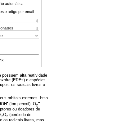
ão automática
este artigo por email
s
cionados
ar
nk
a possuem alta reatividade
enxofre (EREs) e espécies
pos: os radicais livres e
s orbitais externos. Isso
•
-•
 HOH
(íon peroxil), O
2
eptores ou doadores de
H
O
(peróxido de
2
2
e os radicais livres, mas