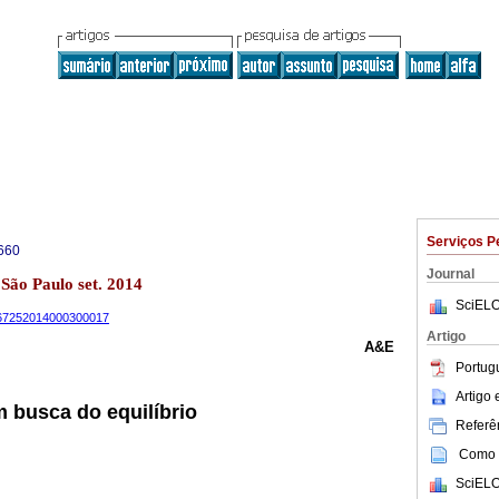
Serviços P
660
Journal
 São Paulo set. 2014
SciELO
9-67252014000300017
Artigo
A&E
Portug
Artigo
m busca do equilíbrio
Referên
Como c
SciELO