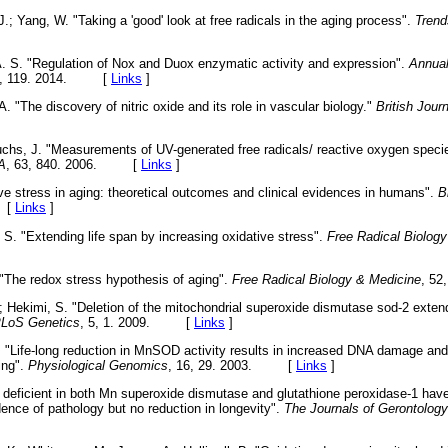
 J.; Yang, W. "Taking a 'good' look at free radicals in the aging process".
Trend
A. S. "Regulation of Nox and Duox enzymatic activity and expression".
Annual
9, 119. 2014. [
Links
]
. "The discovery of nitric oxide and its role in vascular biology."
British Jour
 Fuchs, J. "Measurements of UV-generated free radicals/ reactive oxygen speci
A
, 63, 840. 2006. [
Links
]
ive stress in aging: theoretical outcomes and clinical evidences in humans".
B
 [
Links
]
 S. "Extending life span by increasing oxidative stress".
Free Radical Biolog
. "The redox stress hypothesis of aging".
Free Radical Biology & Medicine
, 5
Hekimi, S. "Deletion of the mitochondrial superoxide dismutase sod-2 extend
LoS Genetics
, 5, 1. 2009. [
Links
]
 "Life-long reduction in MnSOD activity results in increased DNA damage and
ing".
Physiological Genomics
, 16, 29. 2003. [
Links
]
ce deficient in both Mn superoxide dismutase and glutathione peroxidase-1 hav
ence of pathology but no reduction in longevity".
The Journals of Gerontology