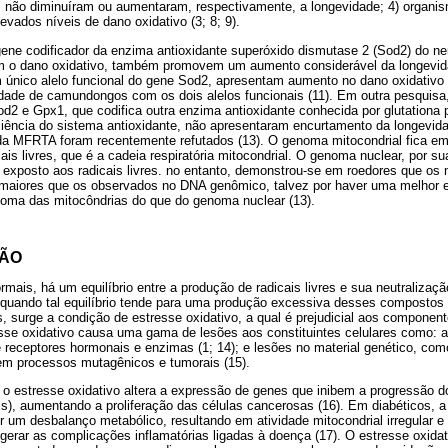
 não diminuíram ou aumentaram, respectivamente, a longevidade; 4) organi
vados níveis de dano oxidativo (3; 8; 9).
ene codificador da enzima antioxidante superóxido dismutase 2 (Sod2) do n
 o dano oxidativo, também promovem um aumento considerável da longevi
nico alelo funcional do gene Sod2, apresentam aumento no dano oxidativo 
ade de camundongos com os dois alelos funcionais (11). Em outra pesquis
d2 e Gpx1, que codifica outra enzima antioxidante conhecida por glutationa
iência do sistema antioxidante, não apresentaram encurtamento da longevid
 da MFRTA foram recentemente refutados (13). O genoma mitocondrial fica em
cais livres, que é a cadeia respiratória mitocondrial. O genoma nuclear, por su
 exposto aos radicais livres. no entanto, demonstrou-se em roedores que os 
maiores que os observados no DNA genômico, talvez por haver uma melhor e
oma das mitocôndrias do que do genoma nuclear (13).
LÃO
mais, há um equilíbrio entre a produção de radicais livres e sua neutralizaç
, quando tal equilíbrio tende para uma produção excessiva desses compostos 
, surge a condição de estresse oxidativo, a qual é prejudicial aos component
sse oxidativo causa uma gama de lesões aos constituintes celulares como: a
receptores hormonais e enzimas (1; 14); e lesões no material genético, co
m processos mutagênicos e tumorais (15).
o estresse oxidativo altera a expressão de genes que inibem a progressão d
), aumentando a proliferação das células cancerosas (16). Em diabéticos, a 
 um desbalanço metabólico, resultando em atividade mitocondrial irregular 
e gerar as complicações inflamatórias ligadas à doença (17). O estresse oxi