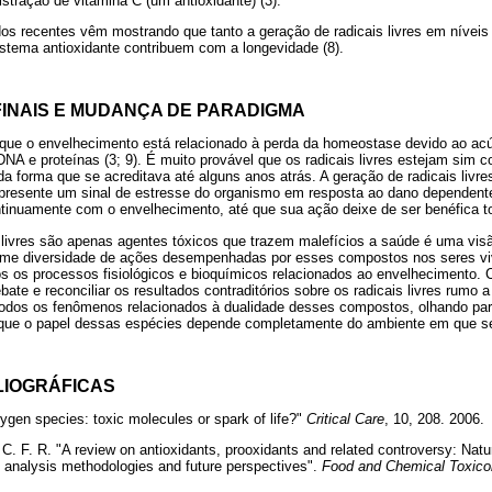
istração de vitamina C (um antioxidante) (3).
dos recentes vêm mostrando que tanto a geração de radicais livres em nívei
stema antioxidante contribuem com a longevidade (8).
INAIS E MUDANÇA DE PARADIGMA
 que o envelhecimento está relacionado à perda da homeostase devido ao a
NA e proteínas (3; 9). É muito provável que os radicais livres estejam sim c
 forma que se acreditava até alguns anos atrás. A geração de radicais livres
epresente um sinal de estresse do organismo em resposta ao dano dependent
inuamente com o envelhecimento, até que sua ação deixe de ser benéfica to
 livres são apenas agentes tóxicos que trazem malefícios a saúde é uma vis
me diversidade de ações desempenhadas por esses compostos nos seres viv
s os processos fisiológicos e bioquímicos relacionados ao envelhecimento. C
bate e reconciliar os resultados contraditórios sobre os radicais livres rumo 
todos os fenômenos relacionados à dualidade desses compostos, olhando pa
e que o papel dessas espécies depende completamente do ambiente em que s
LIOGRÁFICAS
ygen species: toxic molecules or spark of life?"
Critical Care
, 10, 208. 20
. C. F. R. "A review on antioxidants, prooxidants and related controversy: Natu
analysis methodologies and future perspectives".
Food and Chemical Toxico