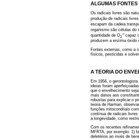
ALGUMAS FONTES D
Os radicais livres são na
produção de radicais livre
escapam da cadeia transpo
organismo são células do
-•
quantidade de O
capaz d
2
produzem a enzima óxido ní
Fontes externas, como a r
físicos, pesticidas e solve
A TEORIA DO ENVE
Em 1956, o gerontologista
ideias foram aperfeiçoada
que o envelhecimento seja 
mais danos aos constituin
robustas para explicar o 
teoria de Harman, observan
funções mitocondriais com
contínua de radicais livre
a longevidade, como restriç
Com os recentes refinamen
MFRTA, por exemplo: 1) fal
deletérios ao invés de ben