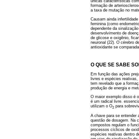
únicas características co
formação de arterioscleros
a taxa de mutação no mater
Causam ainda infertilidade
feminina (como endometrio
dependente da sinalização 
desenvolvimento de doença
de glicose e oxigênio, fi
neuronal (22). O cérebro 
antioxidante se comparada 
O QUE SE SABE SO
Em função das ações preju
livres e espécies reativa
tem revelado que a formaçã
produção de energia e met
O maior exemplo disso é o
é um radical livre. essenc
utilizam o O
para sobrevive
2
A chave para se entender 
questão de dosagem. Na con
compostos regulam o funcio
processos cíclicos de oxi
espécies reativas dentro 
em vias de sinalização de 