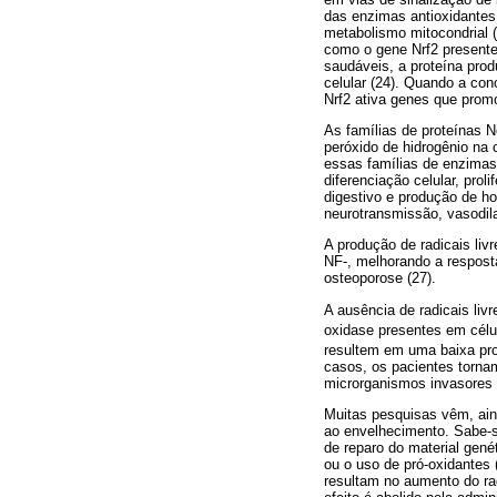
das enzimas antioxidantes
metabolismo mitocondrial (
como o gene Nrf2 presente
saudáveis, a proteína prod
celular (24). Quando a con
Nrf2 ativa genes que promo
As famílias de proteínas 
peróxido de hidrogênio na 
essas famílias de enzimas
diferenciação celular, pro
digestivo e produção de ho
neurotransmissão, vasodila
A produção de radicais li
NF-, melhorando a resposta
osteoporose (27).
A ausência de radicais li
oxidase presentes em célu
resultem em uma baixa pr
casos, os pacientes tornam
microrganismos invasores 
Muitas pesquisas vêm, ain
ao envelhecimento. Sabe-s
de reparo do material gené
ou o uso de pró-oxidantes
resultam no aumento do ra