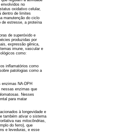
 envolvidos no
atus oxidativo celular,
dentro de limites
 na manutenção do ciclo
 de estresse, a proteína
oras de superóxido e
pécies produzidas por
ais, expressão gênica,
istemas imune, vascular e
siológicos como:
sos inflamatórios como
 sobre patologias como a
 as enzimas NA-DPH
as nessas enzimas que
nulomatosas. Nesses
ental para matar
lacionados à longevidade e
 e também ativar o sistema
rilativa nas mitocôndrias,
mplo do ferro), que
ns e leveduras, e esse