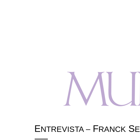
E
F
S
NTREVISTA –
RANCK