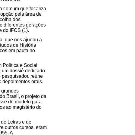
xo comum que focaliza
a opção pela área de
scolha dos
de diferentes gerações
 do IFCS (1).
al que nos ajudou a
tudos de História
ficos em pauta no
Política e Social
l, um dossiê dedicado
o pesquisador, reúne
s depoimentos orais.
r grandes
o Brasil, o projeto da
isse de modelo para
atos ao magistério do
 de Letras e de
re outros cursos, eram
955. A