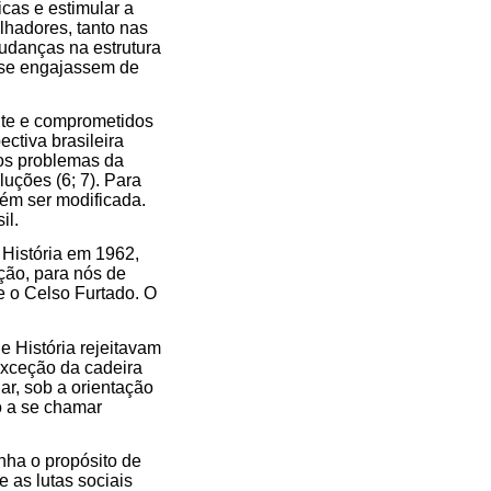
cas e estimular a
lhadores, tanto nas
udanças na estrutura
s se engajassem de
nte e comprometidos
tiva brasileira
 os problemas da
luções (6; 7). Para
bém ser modificada.
il.
 História em 1962,
ção, para nós de
e o Celso Furtado. O
e História rejeitavam
exceção da cadeira
ar, sob a orientação
o a se chamar
inha o propósito de
 as lutas sociais