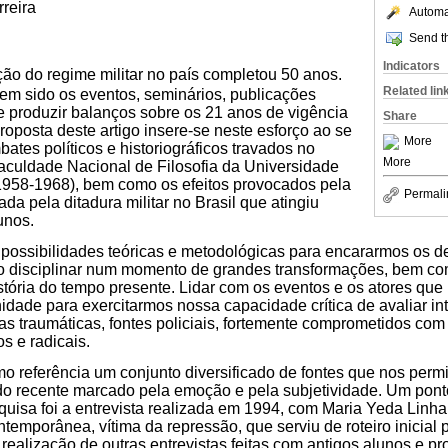
reira
Automat
Send th
Indicators
ão do regime militar no país completou 50 anos.
Related lin
em sido os eventos, seminários, publicações
e produzir balanços sobre os 21 anos de vigência
Share
 proposta deste artigo insere-se neste esforço ao se
More
bates políticos e historiográficos travados no
More
Faculdade Nacional de Filosofia da Universidade
(1958-1968), bem como os efeitos provocados pela
Permali
a pela ditadura militar no Brasil que atingiu
unos.
 possibilidades teóricas e metodológicas para encararmos os d
 disciplinar num momento de grandes transformações, bem co
stória do tempo presente. Lidar com os eventos e os atores que
nidade para exercitarmos nossa capacidade crítica de avaliar in
s traumáticas, fontes policiais, fortemente comprometidos co
s e radicais.
o referência um conjunto diversificado de fontes que nos perm
o recente marcado pela emoção e pela subjetividade. Um ponto
quisa foi a entrevista realizada em 1994, com Maria Yeda Linhar
ntemporânea, vítima da repressão, que serviu de roteiro inicial
a realização de outras entrevistas feitas com antigos alunos e pr