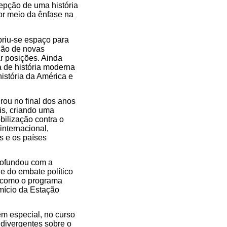
cepção de uma história
por meio da ênfase na
briu-se espaço para
ção de novas
r posições. Ainda
 de história moderna
istória da América e
rou no final dos anos
is, criando uma
bilização contra o
nternacional,
s e os países
rofundou com a
de do embate político
s como o programa
omício da Estação
m especial, no curso
s divergentes sobre o