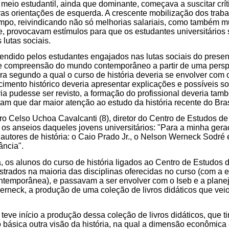
meio estudantil, ainda que dominante, começava a suscitar críti
s orientações de esquerda. A crescente mobilização dos traba
mpo, reivindicando não só melhorias salariais, como também m
e, provocavam estímulos para que os estudantes universitário
 lutas sociais.
endido pelos estudantes engajados nas lutas sociais do prese
 compreensão do mundo contemporâneo a partir de uma perspec
a segundo a qual o curso de história deveria se envolver com
cimento histórico deveria apresentar explicações e possíveis so
ria pudesse ser revisto, a formação do profissional deveria tam
riam que dar maior atenção ao estudo da história recente do Bras
 Celso Uchoa Cavalcanti (8), diretor do Centro de Estudos de
os anseios daqueles jovens universitários: "Para a minha gera
 autores de história: o Caio Prado Jr., o Nelson Werneck Sodré 
ância".
 os alunos do curso de história ligados ao Centro de Estudos d
trados na maioria das disciplinas oferecidas no curso (com a 
ntemporânea), e passavam a ser envolver com o Iseb e a planej
rneck, a produção de uma coleção de livros didáticos que vei
teve início a produção dessa coleção de livros didáticos, que t
 básica outra visão da história, na qual a dimensão econômica e