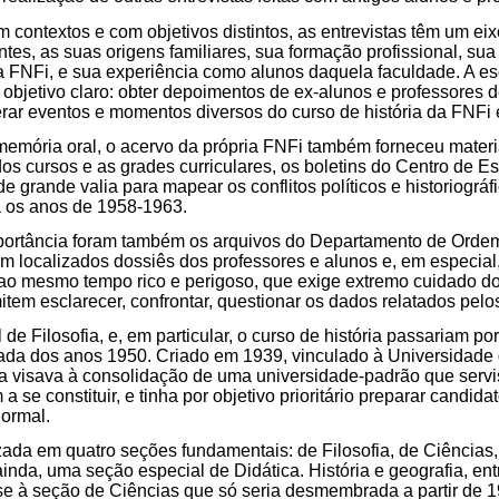
contextos e com objetivos distintos, as entrevistas têm um ei
ntes, as suas origens familiares, sua formação profissional, su
na FNFi, e sua experiência como alunos daquela faculdade. A e
 objetivo claro: obter depoimentos de ex-alunos e professores 
ar eventos e momentos diversos do curso de história da FNFi e
memória oral, o acervo da própria FNFi também forneceu materi
dos cursos e as grades curriculares, os boletins do Centro de Es
e grande valia para mapear os conflitos políticos e historiográ
ra os anos de 1958-1963.
portância foram também os arquivos do Departamento de Ordem 
am localizados dossiês dos professores e alunos e, em especia
 ao mesmo tempo rico e perigoso, que exige extremo cuidado d
tem esclarecer, confrontar, questionar os dados relatados pelo
e Filosofia, e, em particular, o curso de história passariam po
ada dos anos 1950. Criado em 1939, vinculado à Universidade d
ia visava à consolidação de uma universidade-padrão que serv
a se constituir, e tinha por objetivo prioritário preparar candid
normal.
ada em quatro seções fundamentais: de Filosofia, de Ciências,
inda, uma seção especial de Didática. História e geografia, ent
se à seção de Ciências que só seria desmembrada a partir de 1