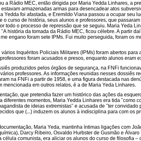
pou a Rádio MEC, então dirigida por Maria Yedda Linhares, a pret
e estavam armazenadas armas para desencadear atos subvers
a Yedda foi afastada, e Eremildo Viana passou a ocupar seu lu
o curso de história, seus alunos e professores, que passaram
r todo o processo de repressão que se seguiu. Maria Yeda Lin
 "A história da tomada da Rádio MEC, ficou célebre. A partir daí
 me engano foram sete IPMs. Fui muito perseguida, foram os m
ários Inquéritos Policiais Militares (IPMs) foram abertos para a
 professores foram acusados e presos, enquanto alunos eram e
siês produzidos pelos órgãos de segurança, na FNFi funciona
 vários professores. As informações reunidas nesses dossiês r
am na FNFi a partir de 1958, e uma figura destacada nas denún
 mencionada em outros relatos, é a de Maria Yeda Linhares.
tação, que pretendia fazer um histórico das ações da esquer
a diferentes momentos, Maria Yedda Linhares era tida "como co
agandista de ideias extremistas" e acusada de "ter convidado p
cidos que (...) induzem os alunos à indisciplina para com os p
ocumentação, Maria Yeda, mantinha íntimas ligações com Joã
o-química), Darcy Ribeiro, Osvaldo Hurbster de Gusmão e Álvaro 
célula comunista, era aliciar os alunos do curso de filosofia – 