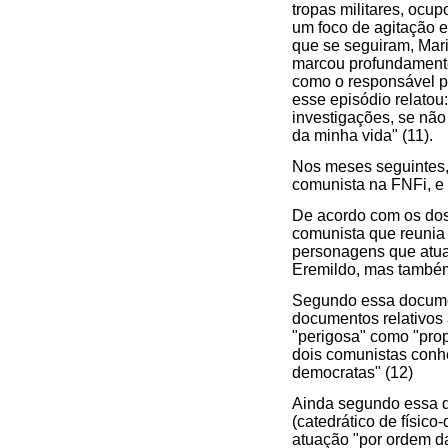
tropas militares, ocu
um foco de agitação 
que se seguiram, Mari
marcou profundamente 
como o responsável po
esse episódio relatou:
investigações, se não
da minha vida" (11).
Nos meses seguintes, v
comunista na FNFi, e
De acordo com os dos
comunista que reunia
personagens que atuar
Eremildo, mas também
Segundo essa documen
documentos relativos 
"perigosa" como "prop
dois comunistas conhe
democratas" (12)
Ainda segundo essa d
(catedrático de físic
atuação "por ordem da 