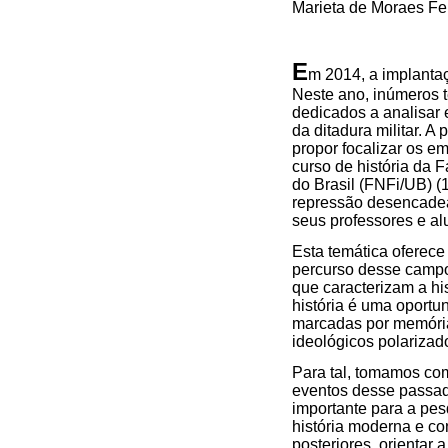
Marieta de Moraes Fer
E
m 2014, a implantaç
Neste ano, inúmeros t
dedicados a analisar 
da ditadura militar. A
propor focalizar os em
curso de história da 
do Brasil (FNFi/UB) 
repressão desencadead
seus professores e al
Esta temática oferece
percurso desse campo
que caracterizam a hi
história é uma oportu
marcadas por memória
ideológicos polarizado
Para tal, tomamos com
eventos desse passad
importante para a pes
história moderna e co
posteriores, orientar 