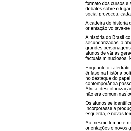
formato dos cursos e 
debates sobre o lugar
social provocou, cada 
A cadeira de história
orientação voltava-se p
A história do Brasil 
secundarizadas; a ab
grandes personagens,
alunos de várias ger
factuais minuciosos. 
Enquanto o catedrátic
ênfase na história po
no destaque do papel
contemporânea passou 
África, descolonizaçã
não era comum nas out
Os alunos se identif
incorporasse a produçã
esquerda, e novas temá
Ao mesmo tempo em qu
orientações e novos g