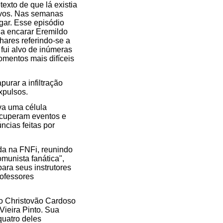
exto de que lá existia
ivos. Nas semanas
gar. Esse episódio
 a encarar Eremildo
hares referindo-se a
 fui alvo de inúmeras
omentos mais difíceis
purar a infiltração
xpulsos.
va uma célula
ecuperam eventos e
cias feitas por
da na FNFi, reunindo
munista fanática",
ara seus instrutores
rofessores
o Christovão Cardoso
Vieira Pinto. Sua
quatro deles