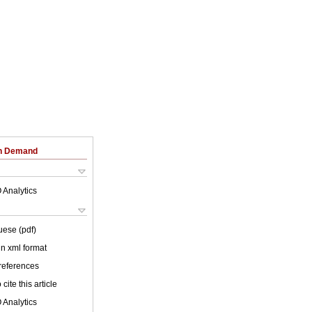
on Demand
 Analytics
uese (pdf)
 in xml format
 references
cite this article
 Analytics