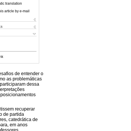
ic translation
is article by e-mail
ks
nk
esafios de entender o
mo as problemáticas
 participaram dessa
terpretações
m posicionamentos
itissem recuperar
 de partida
es, catedrática de
 para, em anos
ofessores.