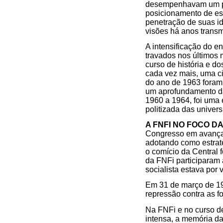
desempenhavam um pa
posicionamento de es
penetração de suas i
visões há anos transmi
A intensificação do 
travados nos últimos 
curso de história e d
cada vez mais, uma ci
do ano de 1963 foram
um aprofundamento das
1960 a 1964, foi uma
politizada das univers
A FNFI NO FOCO D
Congresso em avançar
adotando como estrat
o comício da Central 
da FNFi participaram 
socialista estava por 
Em 31 de março de 196
repressão contra as f
Na FNFi e no curso de
intensa, a memória d