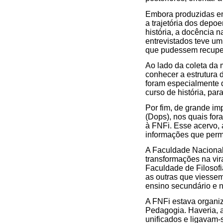
Embora produzidas em 
a trajetória dos depoe
história, a docência 
entrevistados teve um
que pudessem recuper
Ao lado da coleta da 
conhecer a estrutura 
foram especialmente d
curso de história, pa
Por fim, de grande im
(Dops), nos quais for
à FNFi. Esse acervo,
informações que permi
A Faculdade Nacional d
transformações na vir
Faculdade de Filosof
as outras que viessem 
ensino secundário e 
A FNFi estava organiz
Pedagogia. Haveria, a
unificados e ligavam-