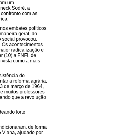
com um
neck Sodré, a
 confronto com as
rica.
nos embates políticos
maneira geral, do
o social provocou,
s. Os acontecimentos
aior radicalização e
r (10) a FNFi, de
 vista como a mais
sistência do
ar a reforma agrária,
13 de março de 1964,
 e muitos professores
tando que a revolução
deando forte
ondicionaram, de forma
o Viana, ajudado por