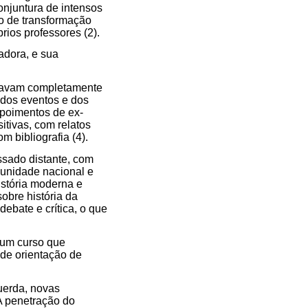
onjuntura de intensos
to de transformação
rios professores (2).
adora, e sua
ficavam completamente
 dos eventos e dos
poimentos de ex-
tivas, com relatos
 bibliografia (4).
assado distante, com
 unidade nacional e
istória moderna e
obre história da
ebate e crítica, o que
 um curso que
 de orientação de
uerda, novas
A penetração do