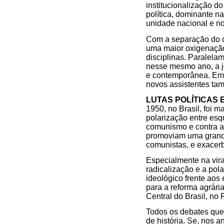
institucionalização do
política, dominante na
unidade nacional e no
Com a separação do cu
uma maior oxigenação
disciplinas. Paralel
nesse mesmo ano, a j
e contemporânea. Em 1
novos assistentes tam
LUTAS POLÍTICAS 
1950, no Brasil, foi 
polarização entre esq
comunismo e contra a
promoviam uma grande 
comunistas, e exacerb
Especialmente na vir
radicalização e a pola
ideológico frente aos
para a reforma agrária
Central do Brasil, no 
Todos os debates que
de história. Se, nos a