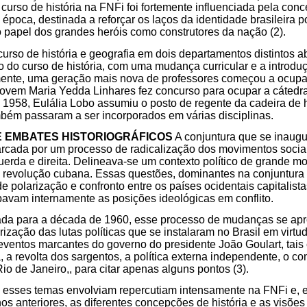
 curso de história na FNFi foi fortemente influenciada pela con
 época, destinada a reforçar os laços da identidade brasileira 
 papel dos grandes heróis como construtores da nação (2).
rso de história e geografia em dois departamentos distintos a
 do curso de história, com uma mudança curricular e a introdu
amente, uma geração mais nova de professores começou a ocupa
ovem Maria Yedda Linhares fez concurso para ocupar a cátedra
958, Eulália Lobo assumiu o posto de regente da cadeira de h
bém passaram a ser incorporados em várias disciplinas.
E EMBATES HISTORIOGRÁFICOS
A conjuntura que se inaugu
marcada por um processo de radicalização dos movimentos socia
uerda e direita. Delineava-se um contexto político de grande mo
 revolução cubana. Essas questões, dominantes na conjuntura i
polarização e confronto entre os países ocidentais capitalista
avam internamente as posições ideológicas em conflito.
ada para a década de 1960, esse processo de mudanças se ap
rização das lutas políticas que se instalaram no Brasil em virtu
 eventos marcantes do governo do presidente João Goulart, tai
, a revolta dos sargentos, a política externa independente, o c
Rio de Janeiro,, para citar apenas alguns pontos (3).
 esses temas envolviam repercutiam intensamente na FNFi e, e
nos anteriores, as diferentes concepções de história e as visõe