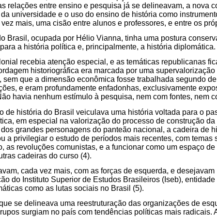
as relações entre ensino e pesquisa já se delineavam, a nova c
 da universidade e o uso do ensino de história como instrumen
vez mais, uma cisão entre alunos e professores, e entre os próp
 do Brasil, ocupada por Hélio Vianna, tinha uma postura conserv
ara a história política e, principalmente, a história diplomática.
colonial recebia atenção especial, e as temáticas republicanas 
ordagem historiográfica era marcada por uma supervalorização
 sem que a dimensão econômica fosse trabalhada segundo de
ações, e eram profundamente enfadonhas, exclusivamente exposi
Não havia nenhum estímulo à pesquisa, nem com fontes, nem com
o de história do Brasil veiculava uma história voltada para o p
lítica, em especial na valorização do processo de construção da
 dos grandes personagens do panteão nacional, a cadeira de h
a privilegiar o estudo de períodos mais recentes, com temas s
o, as revoluções comunistas, e a funcionar como um espaço de d
ras cadeiras do curso (4).
icavam, cada vez mais, com as forças de esquerda, e desejavam
o do Instituto Superior de Estudos Brasileiros (Iseb), entidade
ticas como as lutas sociais no Brasil (5).
e se delineava uma reestruturação das organizações de esq
rupos surgiam no país com tendências políticas mais radicais. 