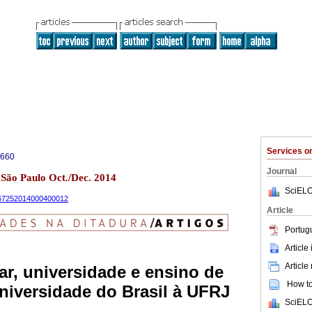
Services 
6660
Journal
4 São Paulo Oct./Dec. 2014
SciELO
9-67252014000400012
Article
Portug
Article
Article
tar, universidade e ensino de
How to 
Universidade do Brasil à UFRJ
SciELO