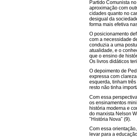
Partido Comunista no 
aproximação com outra
cidades quanto no ca
desigual da sociedad
forma mais efetiva nas
O posicionamento def
com a necessidade de
conduzia a uma postur
atualidade, e o conhe
que o ensino de histó
Os livros didáticos te
O depoimento de Pedro
expressa com clareza 
esquerda, tinham três
resto não tinha import
Com essa perspectiva,
os ensinamentos minis
história moderna e co
do marxista Nelson We
"História Nova" (9).
Com essa orientação, 
levar para a educação