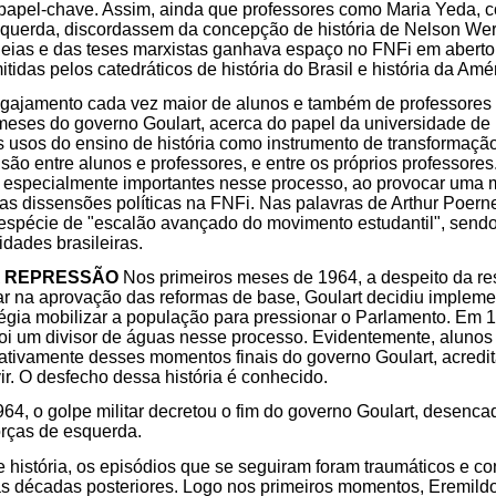
pel-chave. Assim, ainda que professores como Maria Yeda, 
querda, discordassem da concepção de história de Nelson Wer
deias e das teses marxistas ganhava espaço no FNFi em aberto
tidas pelos catedráticos de história do Brasil e história da Amé
engajamento cada vez maior de alunos e também de professores 
meses do governo Goulart, acerca do papel da universidade de 
os usos do ensino de história como instrumento de transformaçã
são entre alunos e professores, e entre os próprios professore
 especialmente importantes nesse processo, ao provocar uma m
 dissensões políticas na FNFi. Nas palavras de Arthur Poerne
 espécie de "escalão avançado do movimento estudantil", sendo
idades brasileiras.
A REPRESSÃO
Nos primeiros meses de 1964, a despeito da re
 na aprovação das reformas de base, Goulart decidiu implement
égia mobilizar a população para pressionar o Parlamento. Em 
foi um divisor de águas nesse processo. Evidentemente, alunos
ativamente desses momentos finais do governo Goulart, acredi
vir. O desfecho dessa história é conhecido.
4, o golpe militar decretou o fim do governo Goulart, desenca
orças de esquerda.
 história, os episódios que se seguiram foram traumáticos e c
as décadas posteriores. Logo nos primeiros momentos, Eremild