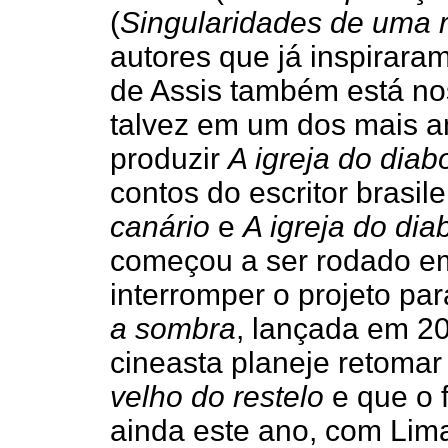
(
Singularidades de uma r
autores que já inspirara
de Assis também está nos
talvez em um dos mais am
produzir
A igreja do diab
contos do escritor brasilei
canário
e
A igreja do dia
começou a ser rodado em
interromper o projeto par
a sombra
, lançada em 2
cineasta planeje retomar
velho do restelo
e que o 
ainda este ano, com Lim