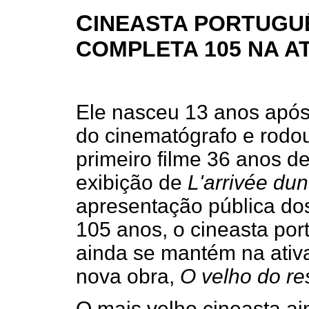
C
INEASTA PORTUGU
COMPLETA 105 NA AT
Ele nasceu 13 anos após
do cinematógrafo e rodo
primeiro filme 36 anos d
exibição de
L'arrivée dun 
apresentação pública do
105 anos, o cineasta por
ainda se mantém na ativa
nova obra,
O velho do re
O mais velho cineasta ai