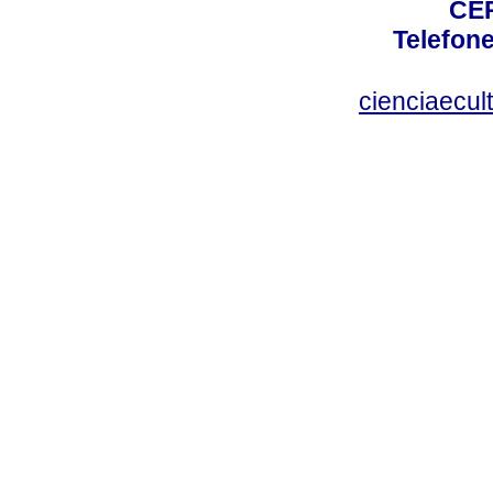
CEP
Telefone
cienciaecul