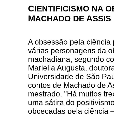
C
IENTIFICISMO NA 
M
A
ACHADO DE
SSIS
A obsessão pela ciência
várias personagens da o
machadiana, segundo co
Mariella Augusta, doutor
Universidade de São Pau
contos de Machado de A
mestrado. "Há muitos tr
uma sátira do positivism
obcecadas pela ciência –