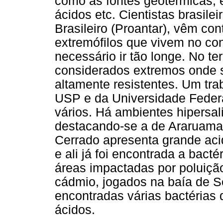
como as fontes geotérmicas, 
ácidos etc. Cientistas brasile
Brasileiro (Proantar), vêm co
extremófilos que vivem no co
necessário ir tão longe. No te
considerados extremos onde 
altamente resistentes. Um tr
USP e da Universidade Federa
vários. Há ambientes hipersa
destacando-se a de Araruama,
Cerrado apresenta grande aci
e ali já foi encontrada a bactér
áreas impactadas por poluiçã
cádmio, jogados na baía de Se
encontradas várias bactérias
ácidos.