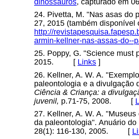
dinossauros
, capturado em
24. Pivetta, M. "Nas asas do 
27, 2015 (também disponível o
http://revistapesquisa.fapesp
armin-kellner-nas-assas-do--
25. Poppy, G. "Science must p
2015. [
Links
]
26. Kellner, A. W. A. "Exempl
paleontologia e a divulgação d
Ciência & Criança: a divulgaçã
juvenil,
p.71-75, 2008. [
L
27. Kellner, A. W. A. "Museus
da paleontologia". Anuário do
28(1): 116-130, 2005. [
L