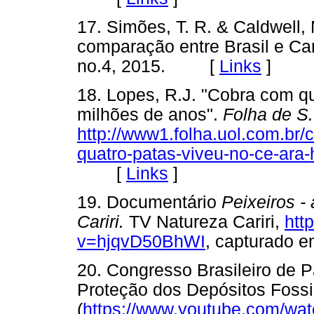
17. Simões, T. R. & Caldwell,
comparação entre Brasil e Ca
no.4, 2015. [
Links
]
18. Lopes, R.J. "Cobra com q
milhões de anos".
Folha de S.
http://www1.folha.uol.com.br
quatro-patas-viveu-no-ce-ara
[
Links
]
19. Documentário
Peixeiros - 
Cariri.
TV Natureza Cariri,
htt
v=hjqvD50BhWI
, capturado
20. Congresso Brasileiro de 
Proteção dos Depósitos Fossil
(
https://www.youtube.com/