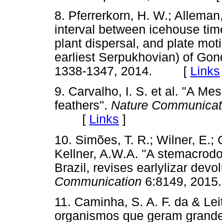
8. Pferrerkorn, H. W.; Alleman
interval between icehouse tim
plant dispersal, and plate moti
earliest Serpukhovian) of Go
1338-1347, 2014. [
Links
9. Carvalho, I. S. et al. "A 
feathers".
Nature Communicat
[
Links
]
10. Simões, T. R.; Wilner, E.;
Kellner, A.W.A. "A stemacrodo
Brazil, revises earlylizar dev
Communication
6:8149, 20
11. Caminha, S. A. F. da & Lei
organismos que geram grande