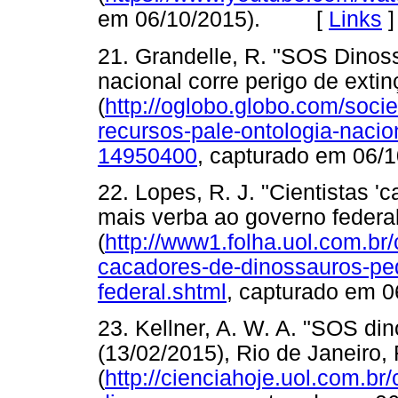
em 06/10/2015). [
Links
]
21. Grandelle, R. "SOS Dinos
nacional corre perigo de extin
(
http://oglobo.globo.com/soci
recursos-pale-ontologia-nacio
14950400
, capturado em 0
22. Lopes, R. J. "Cientistas 
mais verba ao governo federal
(
http://www1.folha.uol.com.br
cacadores-de-dinossauros-pe
federal.shtml
, capturado em
23. Kellner, A. W. A. "SOS di
(13/02/2015), Rio de Janeiro, 
(
http://cienciahoje.uol.com.br