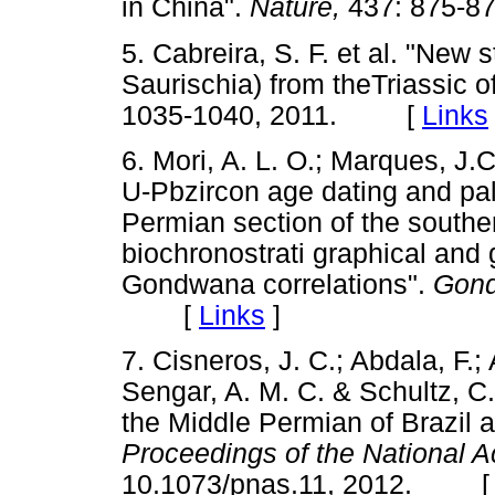
in China".
Nature,
437: 875-
5. Cabreira, S. F. et al. "Ne
Saurischia) from theTriassic of
1035-1040, 2011. [
Links
6. Mori, A. L. O.; Marques, J.
U-Pbzircon age dating and pal
Permian section of the southe
biochronostrati graphical and 
Gondwana correlations".
Gond
[
Links
]
7. Cisneros, J. C.; Abdala, F.
Sengar, A. M. C. & Schultz, C
the Middle Permian of Brazil 
Proceedings of the National 
10.1073/pnas.11, 2012. 