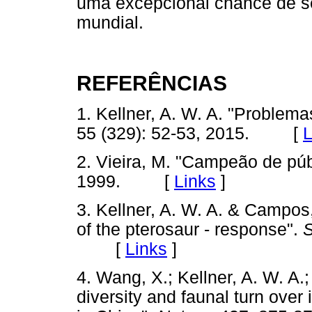
uma excepcional chance de se 
mundial.
REFERÊNCIAS
1. Kellner, A. W. A. "Problem
55 (329): 52-53, 2015. [
L
2. Vieira, M. "Campeão de púb
1999. [
Links
]
3. Kellner, A. W. A. & Campos, 
of the pterosaur - response".
S
[
Links
]
4. Wang, X.; Kellner, A. W. A.
diversity and faunal turn over