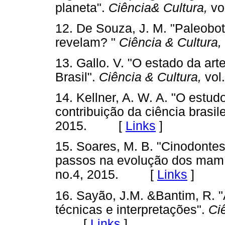
planeta".
Ciência& Cultura,
vo
12. De Souza, J. M. "Paleobot
revelam? "
Ciência & Cultura,
13. Gallo. V. "O estado da ar
Brasil".
Ciência & Cultura,
vol
14. Kellner, A. W. A. "O estud
contribuição da ciência brasile
2015. [
Links
]
15. Soares, M. B. "Cinodontes
passos na evolução dos mamí
no.4, 2015. [
Links
]
16. Sayão, J.M. &Bantim, R. "
técnicas e interpretações".
Ciê
[
Links
]