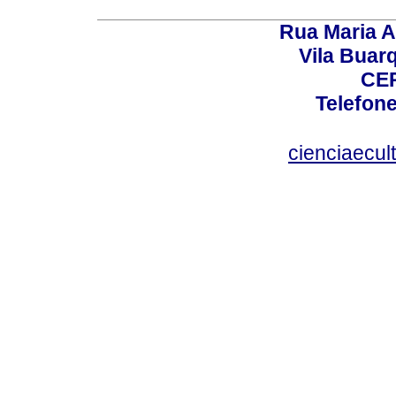
Rua Maria A
Vila Buar
CEP
Telefone
cienciaecul