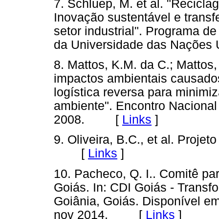
7. Schluep, M. et al. "Recicla
Inovação sustentável e transf
setor industrial". Programa 
da Universidade das Nações
8. Mattos, K.M. da C.; Mattos,
impactos ambientais causados 
logística reversa para minimi
ambiente". Encontro Nacional
2008. [
Links
]
9. Oliveira, B.C., et al. Proje
[
Links
]
10. Pacheco, Q. I.. Comitê pa
Goiás. In: CDI Goiás - Transf
Goiânia, Goiás. Disponível e
nov 2014. [
Links
]