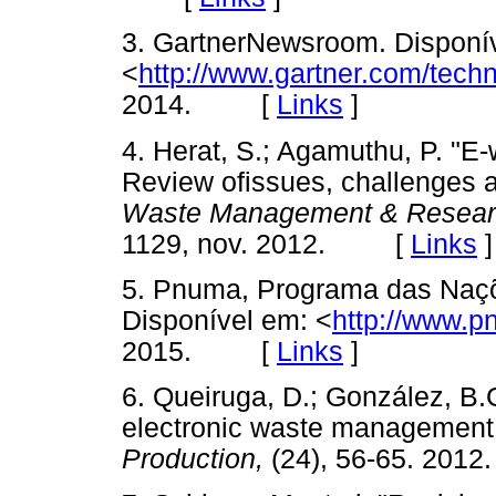
3. GartnerNewsroom. Disponí
<
http://www.gartner.com/tech
2014. [
Links
]
4. Herat, S.; Agamuthu, P. "E
Review ofissues, challenges a
Waste Management & Resea
1129, nov. 2012. [
Links
]
5. Pnuma, Programa das Naçõ
Disponível em: <
http://www.p
2015. [
Links
]
6. Queiruga, D.; González, B.
electronic waste management 
Production,
(24), 56-65. 2