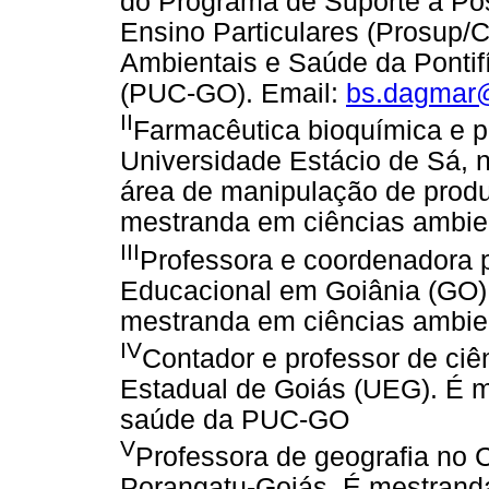
do Programa de Suporte à Pós
Ensino Particulares (Prosup/
Ambientais e Saúde da Pontif
(PUC-GO). Email:
bs.dagmar
II
Farmacêutica bioquímica e p
Universidade Estácio de Sá, 
área de manipulação de produ
mestranda em ciências ambi
III
Professora e coordenadora
Educacional em Goiânia (GO)
mestranda em ciências ambi
IV
Contador e professor de ciê
Estadual de Goiás (UEG). É m
saúde da PUC-GO
V
Professora de geografia no C
Porangatu-Goiás. É mestrand