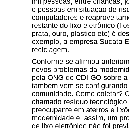
mil pessoas, entre crianças, 
e pessoas em situação de ris
computadores e reaproveitame
restante do lixo eletrônico (fi
prata, ouro, plástico etc) é d
exemplo, a empresa Sucata El
reciclagem.
Conforme se afirmou anteriorm
novos problemas da modernid
pela ONG do CDI-GO sobre a r
também vem se configurando 
comunidade. Como coletar? C
chamado resíduo tecnológico
preocupante em aterros e lix
modernidade e, assim, um pr
de lixo eletrônico não foi pre