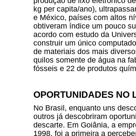
produção de lixo eletrônico d
kg per capita/ano), ultrapass
e México, países com altos n
obtiveram índice um pouco sup
acordo com estudo da Univer
construir um único computador
de materiais dos mais diverso
quilos somente de água na fa
fósseis e 22 de produtos quím
OPORTUNIDADES NO L
No Brasil, enquanto uns desco
outros já descobriram oportu
descarte. Em Goiânia, a empr
1998, foi a primeira a percebe