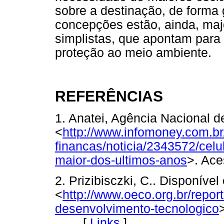
sobre a destinação, de forma g
concepções estão, ainda, maj
simplistas, que apontam par
proteção ao meio ambiente.
REFERÊNCIAS
1. Anatei, Agência Nacional 
<
http://www.infomoney.com.b
financas/noticia/2343572/celu
maior-dos-ultimos-anos
>. Ac
2. Prizibisczki, C.. Disponível
<
http://www.oeco.org.br/repor
desenvolvimento-tecnologico
[
Links
]