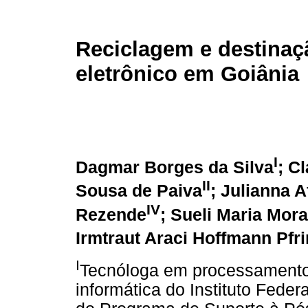
Reciclagem e destinaç
eletrônico em Goiânia
I
Dagmar Borges da Silva
; C
II
Sousa de Paiva
; Julianna 
IV
Rezende
; Sueli Maria Mor
Irmtraut Araci Hoffmann Pfr
I
Tecnóloga em processamento
informática do Instituto Feder