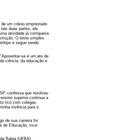
ro de um crânio emprestado
nas duas partes, ele
ma atividade já corriqueira
nstrução. O teste simples
rotótipo e segue sendo
 "Aposentar-se é um ato de
da ciência, da educação e
USP, confessa que resolveu
ensino superior continua a
ato rico com colegas,
minha vivência para o
o de sua carreira foi
de de Educação, vice-
 da Bahia (UFBA)