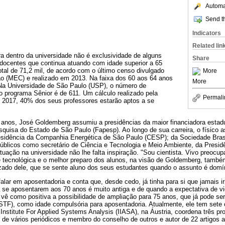
Automat
Send th
Indicators
Related lin
a dentro da universidade não é exclusividade de alguns
Share
docentes que continua atuando com idade superior a 65
tal de 71,2 mil, de acordo com o último censo divulgado
More
ão (MEC) e realizado em 2013. Na faixa dos 60 aos 64 anos
More
Na Universidade de São Paulo (USP), o número de
o programa Sênior é de 611. Um cálculo realizado pela
Permali
 2017, 40% dos seus professores estarão aptos a se
anos, José Goldemberg assumiu a presidências da maior financiadora estadu
uisa do Estado de São Paulo (Fapesp). Ao longo de sua carreira, o físico 
esidência da Companhia Energética de São Paulo (CESP); da Sociedade Brasi
úblicos como secretário de Ciência e Tecnologia e Meio Ambiente, da Presid
uação na universidade não lhe falta inspiração. "Sou cientista. Vivo preocu
ade tecnológica e o melhor preparo dos alunos, na visão de Goldemberg, tamb
zado dele, que se sente aluno dos seus estudantes quando o assunto é domín
lar em aposentadoria e conta que, desde cedo, já tinha para si que jamais ir
a se aposentarem aos 70 anos é muito antiga e de quando a expectativa de vi
 vê como positiva a possibilidade de ampliação para 75 anos, que já pode ser
(STF), como idade compulsória para aposentadoria. Atualmente, ele tem sete 
l Institute For Applied Systems Analysis (IIASA), na Áustria, coordena três p
 de vários periódicos e membro do conselho de outros e autor de 22 artigos 