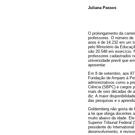
Juliana Passos
O prolongamento da carreir
professores. O número de 
anos é de 14.232 em um to
pelo Ministério da Educaç
são 20.548 em exercício. 
professores cadastrados n
universidade prevê que em
aposentar.
Em 8 de setembro, aos 87 
Fundação de Amparo à Pesq
administrativos como a pr
Ciência (SBPC) e cargos p
mais de seis décadas de at
diz. A maior disponibilid
das pesquisas e o aprendi
Goldemberg não gosta de fa
a lei que obriga docentes 
muito abaixo da idade. Ele
Superior Tribunal Federal 
presidente do Internationa
desenvolvimento, é revisor