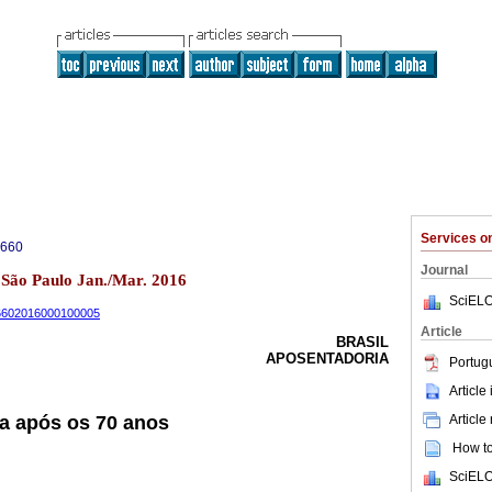
Services 
6660
Journal
1 São Paulo Jan./Mar. 2016
SciELO
-66602016000100005
Article
BRASIL
APOSENTADORIA
Portug
Article
Article
ia após os 70 anos
How to 
SciELO