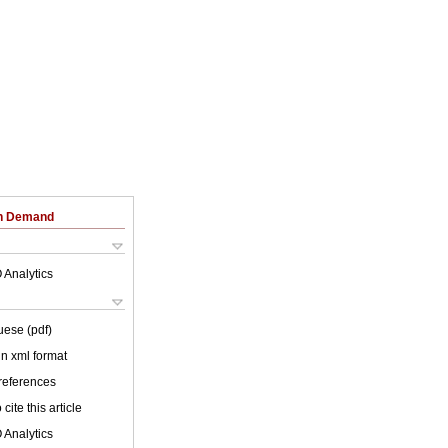
on Demand
 Analytics
uese (pdf)
 in xml format
 references
cite this article
 Analytics