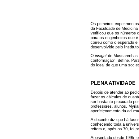
Os primeiros experimentos 
da Faculdade de Medicina 
verificou que os números d
para os engenheiros que é i
correu como o esperado e a
desenvolvido pelo Institu
O
insight
de Mascarenhas v
conformação", define. Par
do ideal de que uma socie
PLENA ATIVIDADE
Depois de atender ao pedi
fazer os cálculos de quan
ser bastante procurado por
professores, alunos, Myri
aperfeiçoamento da educa
A docente diz que há fases
conhecendo toda a universi
reitora e, após os 70, foi
Aposentado desde 1995, o 