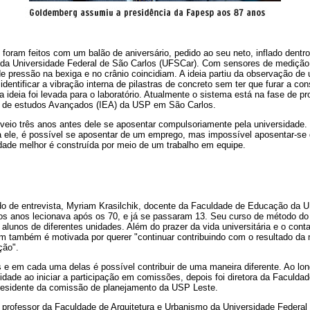
foram feitos com um balão de aniversário, pedido ao seu neto, inflado dent
da Universidade Federal de São Carlos (UFSCar). Com sensores de medição 
e pressão na bexiga e no crânio coincidiam. A ideia partiu da observação de u
dentificar a vibração interna de pilastras de concreto sem ter que furar a co
 ideia foi levada para o laboratório. Atualmente o sistema está na fase de p
to de estudos Avançados (IEA) da USP em São Carlos.
eio três anos antes dele se aposentar compulsoriamente pela universidade.
a ele, é possível se aposentar de um emprego, mas impossível aposentar-se 
dade melhor é construída por meio de um trabalho em equipe.
do de entrevista, Myriam Krasilchik, docente da Faculdade de Educação da 
tos anos lecionava após os 70, e já se passaram 13. Seu curso de método do 
 alunos de diferentes unidades. Além do prazer da vida universitária e o cont
am também é motivada por querer "continuar contribuindo com o resultado da 
ção".
 e em cada uma delas é possível contribuir de uma maneira diferente. Ao long
dade ao iniciar a participação em comissões, depois foi diretora da Faculda
 presidente da comissão de planejamento da USP Leste.
professor da Faculdade de Arquitetura e Urbanismo da Universidade Federal