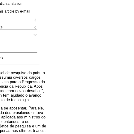
ic translation
is article by e-mail
ks
nk
al de pesquisa do país, a
assumiu diversos cargos
leira para o Progresso da
ência da República. Após
pado com novos desafios",
ém tem ajudado o avanço
io de tecnologia.
ia se aposentar. Para ele,
da dos brasileiros estava
 aplicada aos ministros do
orientandos, é co-
rojetos de pesquisa e um de
apenas nos últimos 5 anos.