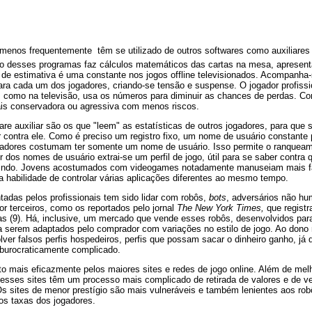
 menos frequentemente  têm se utilizado de outros softwares como auxiliares 
po desses programas faz cálculos matemáticos das cartas na mesa, apresent
 de estimativa é uma constante nos jogos offline televisionados. Acompanha
ara cada um dos jogadores, criando-se tensão e suspense. O jogador profissi
 como na televisão, usa os números para diminuir as chances de perdas. Co
is conservadora ou agressiva com menos riscos.
re auxiliar são os que "leem" as estatísticas de outros jogadores, para que 
 contra ele. Como é preciso um registro fixo, um nome de usuário constante
gadores costumam ter somente um nome de usuário. Isso permite o ranque
r dos nomes de usuário extrai-se um perfil de jogo, útil para se saber contra q
tindo. Jovens acostumados com videogames notadamente manuseiam mais f
 habilidade de controlar várias aplicações diferentes ao mesmo tempo.
adas pelos profissionais tem sido lidar com robôs,
bots
, adversários não h
or terceiros, como os reportados pelo jornal
The New York Times,
que registr
s (9). Há, inclusive, um mercado que vende esses robôs, desenvolvidos pa
a serem adaptados pelo comprador com variações no estilo de jogo. Ao dono
ver falsos perfis hospedeiros, perfis que possam sacar o dinheiro ganho, já q
burocraticamente complicado.
to mais eficazmente pelos maiores sites e redes de jogo online. Além de m
esses sites têm um processo mais complicado de retirada de valores e de ve
. Os sites de menor prestígio são mais vulneráveis e também lenientes aos ro
s taxas dos jogadores.