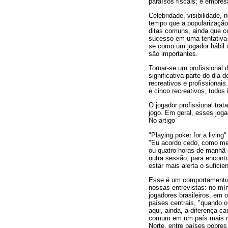
paraísos fiscais; e empres
Celebridade, visibilidade
tempo que a popularização
ditas comuns, ainda que c
sucesso em uma tentativa 
se como um jogador hábil c
são importantes.
Tornar-se um profissional d
significativa parte do dia
recreativos e profissionais
e cinco recreativos, todo
O jogador profissional tra
jogo. Em geral, esses jog
No artigo
"Playing poker for a living
"Eu acordo cedo, como meu
ou quatro horas de manhã e
outra sessão, para encontr
estar mais alerta o suficien
Esse é um comportamento 
nossas entrevistas: no mí
jogadores brasileiros, em
países centrais, "quando o
aqui, ainda, a diferença c
comum em um país mais ric
Norte, entre países pobre