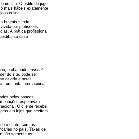
e irônico. O estilo de jogo
omo mais hábeis exatamente
jogo online.
es braçais sendo
ivida por profissões
ias. A prática profissional
ubstitui-se esse
ganho, o chamado
cashout.
der do site, pode ser
so devido a taxas
as, ou conta internacional
tados pelos bancos
petições esportivas).
nacional. O cliente recebe,
pras em lojas que aceitam
do e direto, com os
ncárias no país. Taxas de
ve não somente os