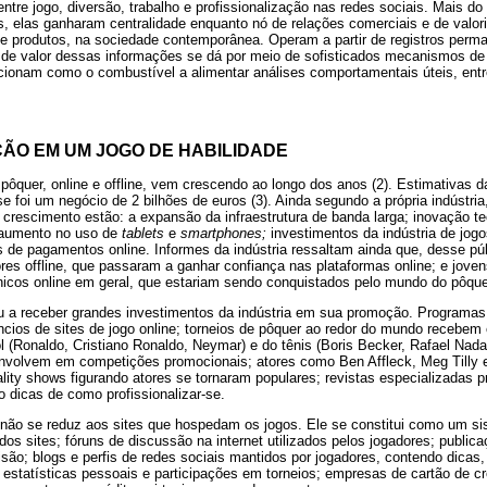
entre jogo, diversão, trabalho e profissionalização nas redes sociais. Mais 
, elas ganharam centralidade enquanto nó de relações comerciais e de valor
 e produtos, na sociedade contemporânea. Operam a partir de registros perm
 de valor dessas informações se dá por meio de sofisticados mecanismos de v
cionam como o combustível a alimentar análises comportamentais úteis, entr
ÇÃO EM UM JOGO DE HABILIDADE
ôquer, online e offline, vem crescendo ao longo dos anos (2). Estimativas da
 foi um negócio de 2 bilhões de euros (3). Ainda segundo a própria indústria, 
 crescimento estão: a expansão da infraestrutura de banda larga; inovação te
 aumento no uso de
tablets
e
smartphones;
investimentos da indústria de jogo
de pagamentos online. Informes da indústria ressaltam ainda que, desse pú
ores offline, que passaram a ganhar confiança nas plataformas online; e joven
nicos online em geral, que estariam sendo conquistados pelo mundo do pôque
u a receber grandes investimentos da indústria em sua promoção. Programas 
cios de sites de jogo online; torneios de pôquer ao redor do mundo recebem 
bol (Ronaldo, Cristiano Ronaldo, Neymar) e do tênis (Boris Becker, Rafael Nad
nvolvem em competições promocionais; atores como Ben Affleck, Meg Tilly 
lity shows figurando atores se tornaram populares; revistas especializadas
o dicas de como profissionalizar-se.
não se reduz aos sites que hospedam os jogos. Ele se constitui como um s
os sites; fóruns de discussão na internet utilizados pelos jogadores; publicaç
isão; blogs e perfis de redes sociais mantidos por jogadores, contendo dicas,
 estatísticas pessoais e participações em torneios; empresas de cartão de cr