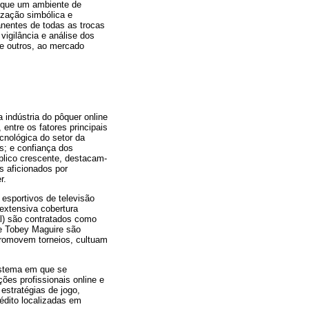
do que um ambiente de
ização simbólica e
anentes de todas as trocas
igilância e análise dos
e outros, ao mercado
 indústria do pôquer online
entre os fatores principais
cnológica do setor da
s; e confiança dos
blico crescente, destacam-
s aficionados por
r.
esportivos de televisão
extensiva cobertura
al) são contratados como
e Tobey Maguire são
 promovem torneios, cultuam
istema em que se
ões profissionais online e
 estratégias de jogo,
édito localizadas em