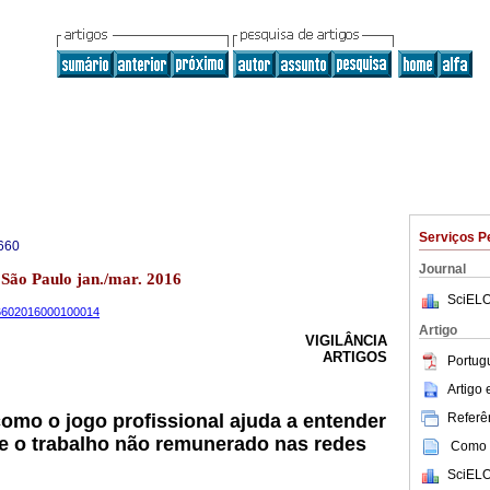
Serviços P
660
Journal
1 São Paulo jan./mar. 2016
SciELO
-66602016000100014
Artigo
VIGILÂNCIA
ARTIGOS
Portug
Artigo
Referên
como o jogo profissional ajuda a entender
 e o trabalho não remunerado nas redes
Como c
SciELO