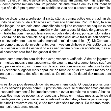
osos. Estes, em início de carreira, quando estariam ganhando mais experiênc
o, como padrão mínimo para um jogador iniciante fala-se em R$ 1 mil mensais.
que não dá é pra querer ter um padrão de vida alto ou sustentar uma famíli
os de dicas para a profissionalização são as comparações entre a administra
undo de ações ou de aplicações em mercado financeiro. Por um lado, fala-s
dos longos, de até dois anos, amealhando prejuízo enquanto se adquire expe
s e enfrentar prejuízos mas também vislumbrar a possibilidade de ganhos extr
em trabalha com mercado financeiro ou bolsa de valores, por exemplo, está s
 capital na bolsa equivale ao que um profissional deve fazer de seu
bankroll.
ar os investimentos, as retiradas mensais etc", diz um deles (8). McCormack &
 vejo como bancos de investimento, eles investem dinheiro e eles estão basi
 ou descer e num dia específico eles não sabem o que vai acontecer, mas a 
ai acontecer para fazê-los ganhar dinheiro".
ece como maneira para driblar o azar, vencer a variância. Além de jogarem p
ogam muitas mesas simultaneamente, de alguma maneira aumentando sua "pro
esso, pela repetição, os momentos de azar são compensados pela possibilida
 experiente o jogador mais capaz ele se torna de atuar em várias mesas a
ara que se tome a decisão necessária. Os relatos são de até dez mesas se
onal.
s estilo de jogo desenvolvido não requer intensidade. O jogador profissional e
 e os bêbados podem correr. O profissional deve se distanciar emocionalment
buscando compensá-las imediatamente e evitar ao máximo o risco. A busca pe
casiões, mas de pequenas e repetidas vitórias em muitas mesas ao longo do 
ndações de que é preciso estar relaxado e de cabeça fresca para se jogar
de pinball entravam em
tilt)
e não toma decisões racionais. Do mesmo modo, o
mal, pois está pressionado.