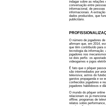
indagar sobre as relações 
conversação entre pessoas
informacional, de pessoas
informacionais. A extração
dados produzidos, que fun
publicitário.
PROFISSIONALIZA
O número de jogadores de p
afirmam que, em 2014, esse
que têm contribuído para o
tecnologia da informação;
jogadores nos mecanismos 
se dois perfis: os apostad
videogames e jogos eletrô
É fato que o pôquer passo
são intermediados por anún
televisiva; astros do fute
garotos propaganda e se e
conhecidos jogadores e rea
jogadores habilidosos e dã
O mundo do pôquer online 
relacionam os já mencionad
offline; programas de telev
relatos sobre performance,