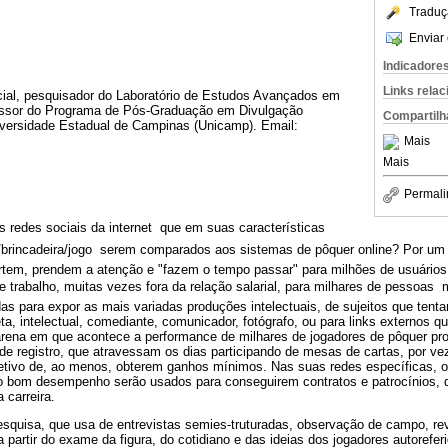
Traduç
Enviar 
Indicadore
Links rela
cial, pesquisador do Laboratório de Estudos Avançados em
fessor do Programa de Pós-Graduação em Divulgação
Compartilh
niversidade Estadual de Campinas (Unicamp). Email:
Mais
Mais
Permali
redes sociais da internet  que em suas características
o/brincadeira/jogo  serem comparados aos sistemas de pôquer online? Por u
rtem, prendem a atenção e "fazem o tempo passar" para milhões de usuário
trabalho, muitas vezes fora da relação salarial, para milhares de pessoas 
as para expor as mais variadas produções intelectuais, de sujeitos que tentam
ta, intelectual, comediante, comunicador, fotógrafo, ou para links externos
rena em que acontece a performance de milhares de jogadores de pôquer prof
s de registro, que atravessam os dias participando de mesas de cartas, por ve
tivo de, ao menos, obterem ganhos mínimos. Nas suas redes específicas, ou
 bom desempenho serão usados para conseguirem contratos e patrocínios, 
 carreira.
pesquisa, que usa de entrevistas semies-truturadas, observação de campo, revi
a partir do exame da figura, do cotidiano e das ideias dos jogadores autorefer