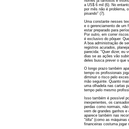
nomes já famosos e vitori
a US$ 6 mil (6). No entant
por mês não é problema, o 
pisando" (7).
Uma constante nesses text
e o gerenciamento de um f
estar preparado para perío
Por outro, em correr risco
é exclusivo do pôquer. Qu
A boa administração de seu
registros acurados, planej
parecida: "Quer dizer, eu
dias se as ações vão subir
deles busca prever o que v
O longo prazo também apar
tempo os profissionais j
diminuir o risco pelo exc
mão seguinte. Quanto mais
uma olhadela nas cartas p
tempo pelo mesmo profissi
Isso também é possível poi
inexperientes, os cansados
perdas como normais, não 
vem de grandes ganhos e o
aparece também nas recome
"
tilta
" (como as máquinas 
financeiras costuma jogar 