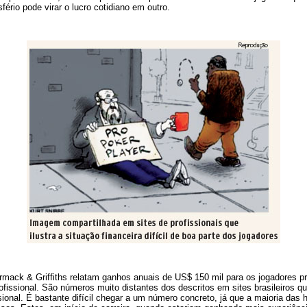
rio pode virar o lucro cotidiano em outro.
mack & Griffiths relatam ganhos anuais de US$ 150 mil para os jogadores pr
ofissional. São números muito distantes dos descritos em sites brasileiros 
ional. É bastante difícil chegar a um número concreto, já que a maioria das h