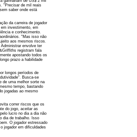
ia ganhariam de US$ 2 mil
 "Precisar de mil reais
a sem saber onde está
ção da carreira de jogador
e em investimento, em
riência e conhecimento.
aordinários. "Mas isso não
ujeito aos mesmos riscos.
Administrar envolve ter
Griffiths registram fala
camente apostando todos os
longo prazo a habilidade
or longos períodos de
dutividade". Busca-se
de de uma melhor sorte na
o mesmo tempo, bastando
ndo jogadas ao mesmo
vita correr riscos que os
e do jogo, aceitar as
lo lucro no dia a dia não
dia de trabalho. Isso
 bem. O jogador estressado
 jogador em dificuldades