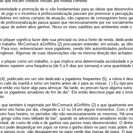
as que trocam créditos virtuais por moeda corrente.
, notoriedade e promoção de si são fundamentais para as ideias que desenvo
 do jogo e o incentivo à profissionalização passam por promover a percep
élebres em outros campos de atuação, são capazes de conseguirem bons ga
de profissionalização passa quase que necessariamente por ser socialmente 
apaz de auferir altos ganhos. Nisso os sites satélites aos ambientes onde o
o pôquer significa fazer dele sua principal ou única fonte de renda, dedicando 
 de trabalho. McCormack &Griffiths (2) procuraram entender, em estudo, as dif
. Para isso, entrevistaram nove jogadores, sendo três autointitulados profissi
s ingleses. Algumas de suas observações vão na mesma direção dos achados 
ta o pôquer como um trabalho, o que implica uma determinada assiduidade e 
adores repetem uma frequência (de 5 a 6 dias por semana) e uma quantidade 
" (4), publicado em um site dedicado a jogadores frequentes (5), a rotina é des
 café da manhã e tomo um banho antes de ir para as mesas. ( ) Eu tipicame
 então vou fazer algo para almoçar. Na tarde, eu procuro fazer alguma outra co
ar os jogadores amadores do fim do dia". Ele então descreve jogar até o limit
te.
que também é registrado por McCormack &Griffiths (2) e que igualmente en
nimo oito horas por dia, chegando a 12 ou 14 em alguns momentos. Com o dif
 outro fuso horário, os períodos não são necessariamente os mesmos. Há uma
 gringo volta meio bêbado do bar", quando os adversários amadores estão ma
ambial, de custo de vida e de ganhos nos países mais desenvolvidos. O dinhei
o pode desperdiçar em jogos se torna o ganho diário no país mais pobre. As
s e países ricos, não desaparecem no pano verde das mesas de jogos. O que 