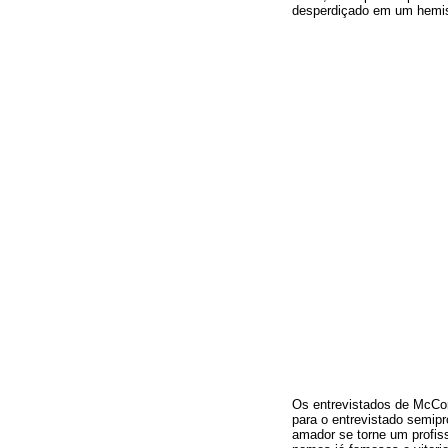
desperdiçado em um hemisfé
Os entrevistados de McCor
para o entrevistado semipr
amador se torne um profiss