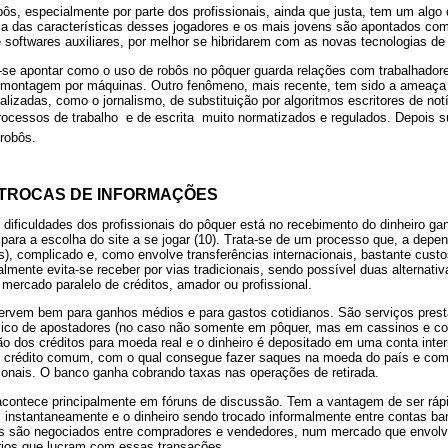
ôs, especialmente por parte dos profissionais, ainda que justa, tem um algo d
ma das características desses jogadores e os mais jovens são apontados c
e softwares auxiliares, por melhor se hibridarem com as novas tecnologias de 
-se apontar como o uso de robôs no pôquer guarda relações com trabalhador
e montagem por máquinas. Outro fenômeno, mais recente, tem sido a ameaça v
lizadas, como o jornalismo, de substituição por algoritmos escritores de notíc
rocessos de trabalho  e de escrita  muito normatizados e regulados. Depois s
 robôs.
 TROCAS DE INFORMAÇÕES
dificuldades dos profissionais do pôquer está no recebimento do dinheiro 
r para a escolha do site a se jogar (10). Trata-se de um processo que, a depen
, complicado e, como envolve transferências internacionais, bastante custo
lmente evita-se receber por vias tradicionais, sendo possível duas alternativ
mercado paralelo de créditos, amador ou profissional.
servem bem para ganhos médios e para gastos cotidianos. São serviços pres
ico de apostadores (no caso não somente em pôquer, mas em cassinos e com
o dos créditos para moeda real e o dinheiro é depositado em uma conta inter
e crédito comum, com o qual consegue fazer saques na moeda do país e com
cionais. O banco ganha cobrando taxas nas operações de retirada.
acontece principalmente em fóruns de discussão. Tem a vantagem de ser rápi
s instantaneamente e o dinheiro sendo trocado informalmente entre contas ba
tos são negociados entre compradores e vendedores, num mercado que envol
rios que lucram com essas transações.