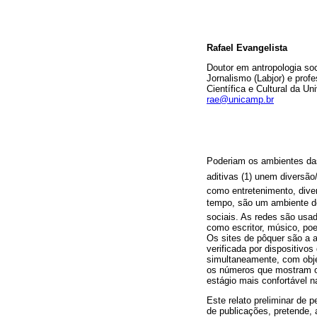
Rafael Evangelista
Doutor em antropologia so
Jornalismo (Labjor) e pro
Científica e Cultural da U
rae@unicamp.br
Poderiam os ambientes das 
aditivas (1) unem diversã
como entretenimento, dive
tempo, são um ambiente de 
sociais. As redes são usad
como escritor, músico, poe
Os sites de pôquer são a a
verificada por dispositivo
simultaneamente, com obje
os números que mostram o
estágio mais confortável na
Este relato preliminar de 
de publicações, pretende, 