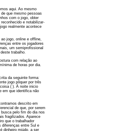
lvemos aqui. Ao mesmo
ção de que mesmo pessoas
nhos com o jogo, obter
reconhecido e notabilizar-
 jogo realmente acontece
ao jogo, online e offline,
erenças entre os jogadores
onais, um semiprofissional
deste trabalho.
postura com relação ao
mínima de horas por dia.
crita da seguinte forma:
nte jogo pôquer por três
isa ( ). À noite inicio
e em que identifica não
contramos descrito em
erencial de que, por serem
 busca pelo fim do dia nos
is fragilizados. Aparece
ro que o trabalhador
 diferenças entre Sul e
é dinheiro miúdo, a ser