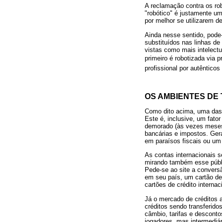
A reclamação contra os rob
"robótico" é justamente u
por melhor se utilizarem d
Ainda nesse sentido, pode
substituídos nas linhas d
vistas como mais intelectua
primeiro é robotizada via p
profissional por autênticos
OS AMBIENTES DE
Como dito acima, uma das 
Este é, inclusive, um fato
demorado (às vezes meses)
bancárias e impostos. Gera
em paraísos fiscais ou um 
As contas internacionais 
mirando também esse públ
Pede-se ao site a conversã
em seu país, um cartão d
cartões de crédito interna
Já o mercado de créditos 
créditos sendo transferido
câmbio, tarifas e descon
jogadores, mas intermediá