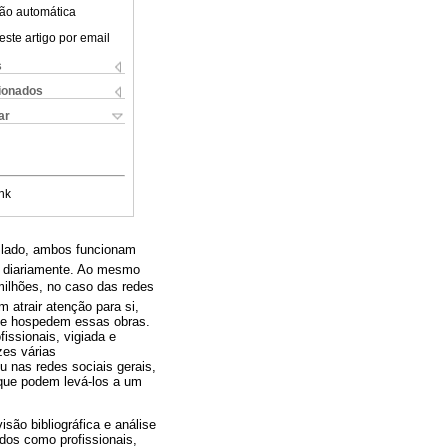
ão automática
este artigo por email
s
cionados
ar
nk
m lado, ambos funcionam
s diariamente. Ao mesmo
 milhões, no caso das redes
 atrair atenção para si,
 que hospedem essas obras.
issionais, vigiada e
zes várias
 nas redes sociais gerais,
que podem levá-los a um
são bibliográfica e análise
idos como profissionais,