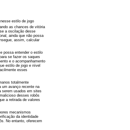
nesse estilo de jogo
ando as chances de vitória
-se a oscilação desse
onal, ainda que não possa
nsegue, assim, calcular
se possa entender o estilo
 para se fazer os saques
amento e o acompanhamento
ue estilo de jogo e nível
acilmente esses
umanos totalmente
a um avanço recente na
ra serem usados em sites
 malicioso desses robôs
ue a retirada de valores
elhores mecanismos
rificação da identidade
bôs. No entanto, oferecem