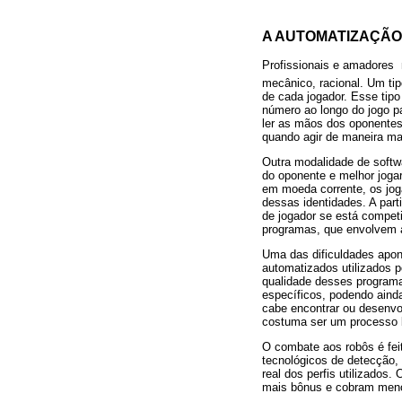
A AUTOMATIZAÇÃO
Profissionais e amadores 
mecânico, racional. Um ti
de cada jogador. Esse tipo
número ao longo do jogo p
ler as mãos dos oponentes
quando agir de maneira ma
Outra modalidade de softwa
do oponente e melhor jogar
em moeda corrente, os jo
dessas identidades. A parti
de jogador se está compe
programas, que envolvem a
Uma das dificuldades apont
automatizados utilizados p
qualidade desses programa
específicos, podendo aind
cabe encontrar ou desenvol
costuma ser um processo 
O combate aos robôs é fei
tecnológicos de detecção, 
real dos perfis utilizados
mais bônus e cobram meno