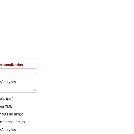
ersonalizados
 Analytics
uês (pdf)
 em XML
cias do artigo
itar este artigo
 Analytics