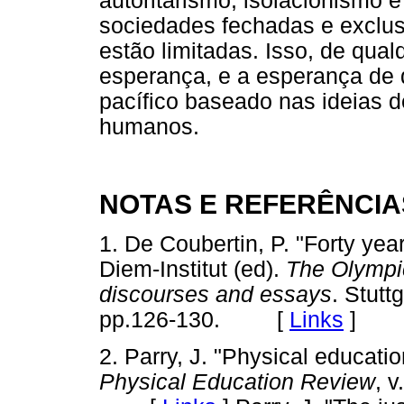
autoritarismo, isolacionismo 
sociedades fechadas e exclus
estão limitadas. Isso, de qua
esperança, e a esperança de q
pacífico baseado nas ideias de
humanos.
NOTAS E REFERÊNCIA
1. De Coubertin, P. "Forty yea
Diem-Institut (ed).
The Olympic
discourses and essays
. Stutt
pp.126-130. [
Links
]
2. Parry, J. "Physical educati
Physical Education Review
, v