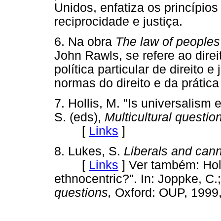
Unidos, enfatiza os princípios
reciprocidade e justiça.
6. Na obra
The law of peoples
John Rawls, se refere ao dir
política particular de direito e
normas do direito e da prática 
7. Hollis, M. "Is universalism 
S. (eds),
Multicultural questio
[
Links
]
8. Lukes, S.
Liberals and cann
[
Links
]
Ver também: Holl
ethnocentric?". In: Joppke, C.
questions,
Oxford: OUP, 199