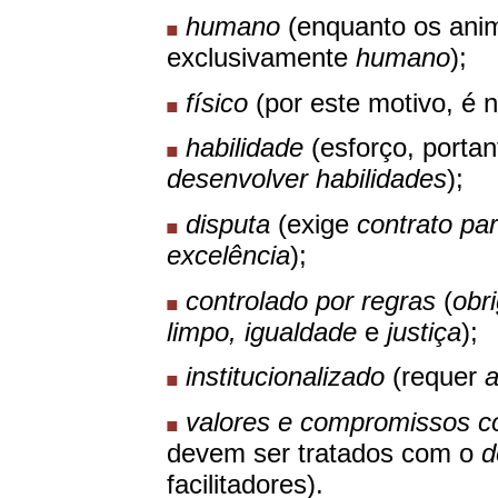
humano
(enquanto os anim
exclusivamente
humano
);
físico
(por este motivo, é 
habilidade
(esforço, portan
desenvolver habilidades
);
disputa
(exige
contrato pa
excelência
);
controlado por regras
(
obr
limpo, igualdade
e
justiça
);
institucionalizado
(requer
a
valores e compromissos c
devem ser tratados com o
d
facilitadores).