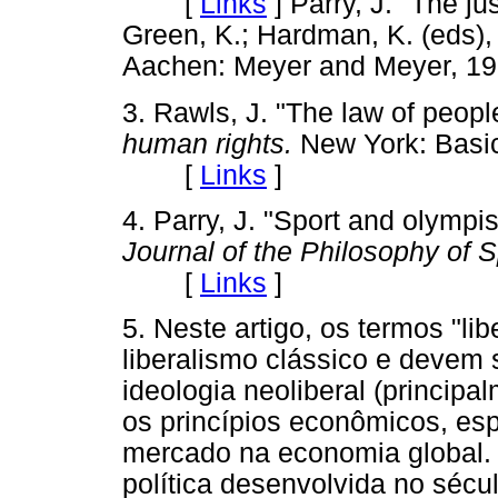
[
Links
]
Parry, J. "The jus
Green, K.; Hardman, K. (eds)
Aachen: Meyer and Meyer, 
3. Rawls, J. "The law of people
human rights.
New York: Basic
[
Links
]
4. Parry, J. "Sport and olympi
Journal of the Philosophy of S
[
Links
]
5. Neste artigo, os termos "lib
liberalismo clássico e devem 
ideologia neoliberal (principa
os princípios econômicos, es
mercado na economia global. O
política desenvolvida no séc