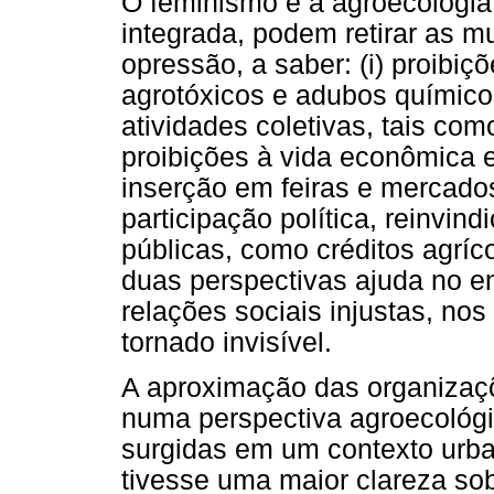
O feminismo e a agroecologia
integrada, podem retirar as m
opressão, a saber: (i) proibiç
agrotóxicos e adubos químicos
atividades coletivas, tais como
proibições à vida econômica 
inserção em feiras e mercados 
participação política, reinvind
públicas, como créditos agríc
duas perspectivas ajuda no e
relações sociais injustas, no
tornado invisível.
A aproximação das organizaçõ
numa perspectiva agroecológi
surgidas em um contexto urba
tivesse uma maior clareza sob