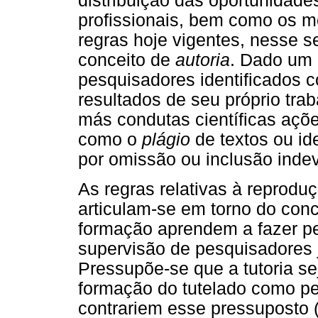
distribuição das oportunidad
profissionais, bem como os m
regras hoje vigentes, nesse s
conceito de
autoria
. Dado um 
pesquisadores identificados 
resultados de seu próprio trab
más condutas científicas açõ
como o
plágio
de textos ou id
por omissão ou inclusão indev
As regras relativas à reprodu
articulam-se em torno do con
formação aprendem a fazer pes
supervisão de pesquisadores j
Pressupõe-se que a tutoria s
formação do tutelado como p
contrariem esse pressuposto (