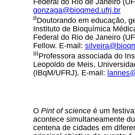
Federal do Rio de Janeiro (UF
gonzaga@bioqmed.ufrj.br
II
Doutorando em educação, ge
Instituto de Bioquímica Médi
Federal do Rio de Janeiro (UF
Fellow. E-mail:
silveira@bioqm
III
Professora associada do Ins
Leopoldo de Meis, Universida
(IBqM/UFRJ). E-mail:
lannes@
O
Pint of science
é um festival
acontece simultaneamente du
centena de cidades em difere