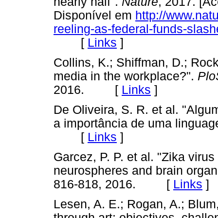
nearly half".
Nature
, 2017. [A
Disponível em
http://www.natu
reeling-as-federal-funds-slas
[
Links
]
Collins, K.; Shiffman, D.; Rock
media in the workplace?".
Plo
2016. [
Links
]
De Oliveira, S. R. et al. "Alg
a importância de uma linguage
[
Links
]
Garcez, P. P. et al. "Zika vir
neurospheres and brain organ
816-818, 2016. [
Links
]
Lesen, A. E.; Rogan, A.; Blu
through art: objectives, chal