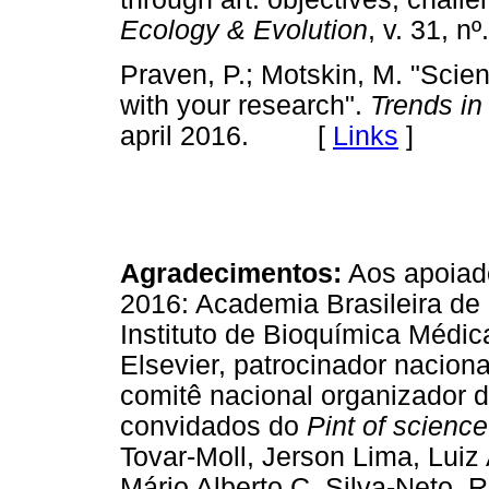
Ecology & Evolution
, v. 31, 
Praven, P.; Motskin, M. "Scient
with your research".
Trends in
april 2016. [
Links
]
Agradecimentos:
Aos apoiado
2016: Academia Brasileira de
Instituto de Bioquímica Médi
Elsevier, patrocinador nacion
comitê nacional organizador 
convidados do
Pint of science
Tovar-Moll, Jerson Lima, Luiz 
Mário Alberto C. Silva-Neto, R