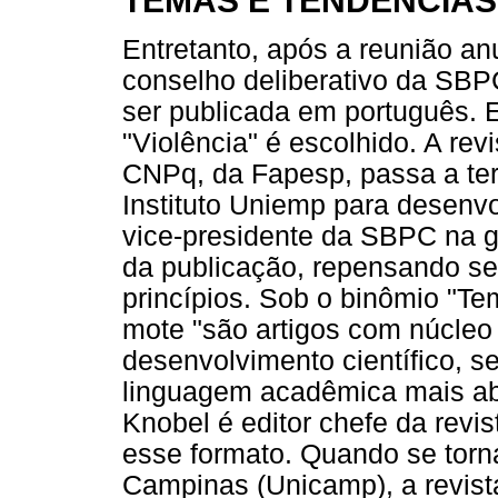
TEMAS E TENDÊNCIAS
Entretanto, após a reunião anu
conselho deliberativo da SBPC
ser publicada em português. 
"Violência" é escolhido. A rev
CNPq, da Fapesp, passa a ter 
Instituto Uniemp para desenvo
vice-presidente da SBPC na g
da publicação, repensando s
princípios. Sob o binômio "Te
mote "são artigos com núcle
desenvolvimento científico, 
linguagem acadêmica mais aber
Knobel é editor chefe da rev
esse formato. Quando se torna
Campinas (Unicamp), a revista 